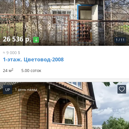
26 536 р.
1
/
11
≈ 9 000 $
1-этаж.
Цветовод-2008
2
24 м
5.00 соток
UP
1 день назад