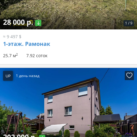
28 000 р.
1
/
9
≈ 9 497 $
1-этаж.
Рамонак
2
25.7 м
7.92 соток
UP
1 день назад