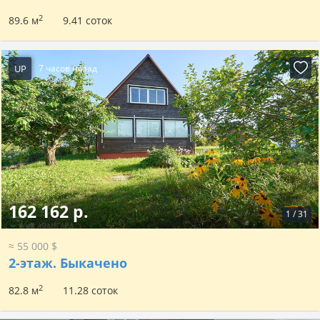
2
89.6 м
9.41 соток
UP
7 часов назад
162 162 р.
1
/
31
≈ 55 000 $
2-этаж.
Быкачено
2
82.8 м
11.28 соток