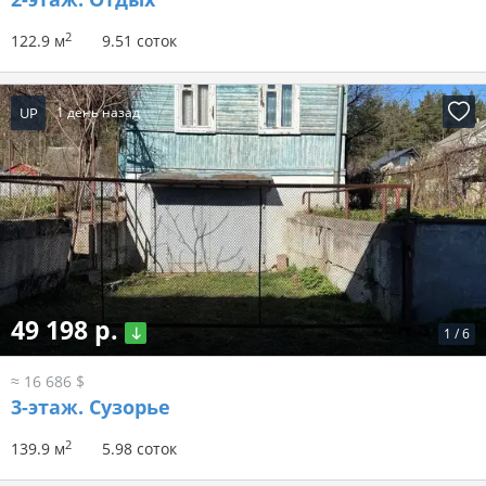
2
122.9 м
9.51 соток
UP
1 день назад
49 198 р.
1
/
6
≈ 16 686 $
3-этаж.
Сузорье
2
139.9 м
5.98 соток