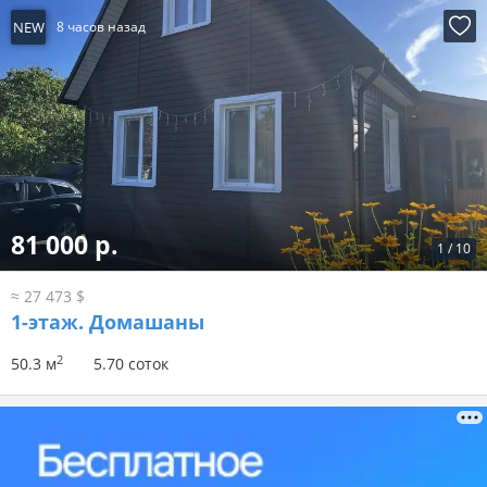
NEW
8 часов назад
81 000 р.
1
/
10
≈ 27 473 $
1-этаж.
Домашаны
2
50.3 м
5.70 соток