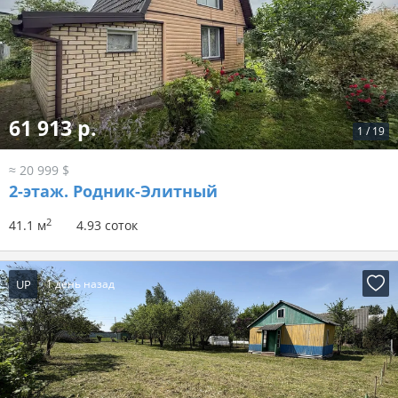
61 913 р.
1
/
19
≈ 20 999 $
2-этаж.
Родник-Элитный
2
41.1 м
4.93 соток
UP
1 день назад