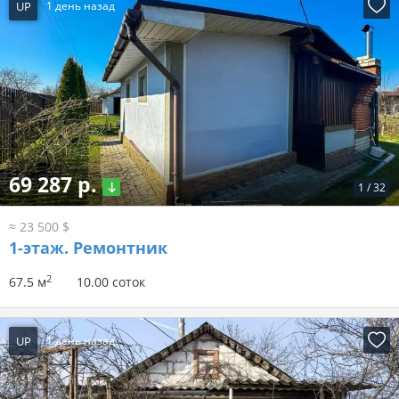
UP
1 день назад
69 287 р.
1
/
32
≈ 23 500 $
1-этаж.
Ремонтник
2
67.5 м
10.00 соток
UP
1 день назад