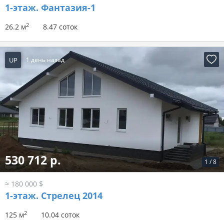
1-этаж.
Фантазия-1
2
26.2 м
8.47 соток
UP
1 день назад
530 712 р.
1
/
8
≈ 180 000 $
1-этаж.
Стрелец 2014
2
125 м
10.04 соток