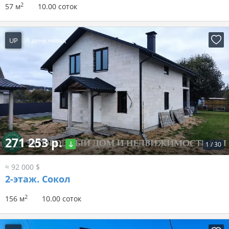
2
57 м
10.00 соток
UP
1 день назад
271 253 р.
1
/
30
≈ 92 000 $
2-этаж.
Сокол
2
156 м
10.00 соток