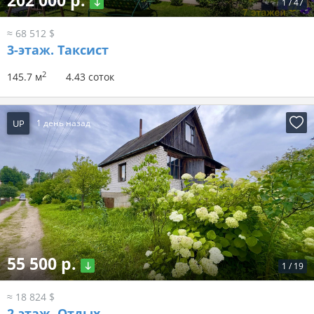
202 000 р.
1
/
47
≈ 68 512 $
3-этаж.
Таксист
2
145.7 м
4.43 соток
UP
1 день назад
55 500 р.
1
/
19
≈ 18 824 $
2-этаж.
Отдых