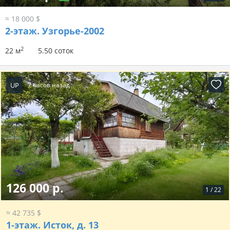
≈ 18 000 $
2-этаж.
Узгорье-2002
2
22 м
5.50 соток
UP
7 часов назад
126 000 р.
1
/
22
≈ 42 735 $
1-этаж.
Исток, д. 13