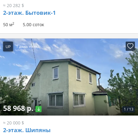
≈ 20 282 $
2-этаж.
Бытовик-1
2
50 м
5.00 соток
UP
1 день назад
58 968 р.
1
/
13
≈ 20 000 $
2-этаж.
Шипяны