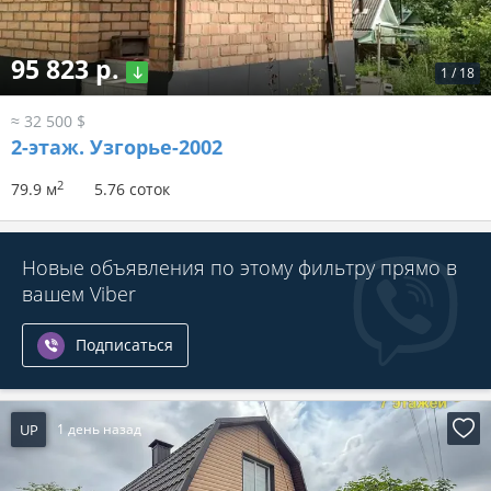
95 823 р.
1
/
18
≈ 32 500 $
2-этаж.
Узгорье-2002
2
79.9 м
5.76 соток
Новые объявления по этому фильтру прямо в
вашем Viber
Подписаться
UP
1 день назад