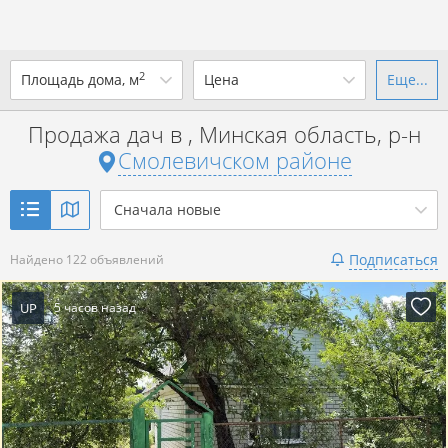
2
Площадь дома, м
Цена
Еще...
Ваш город -
district
Смолевичский район
?
Продажа дач в , Минская область, р-н
от
до
от
до
Смолевичском районе
Да
Выбрать город
р. за всё
Сначала новые
Показать 122 объявления
Подписаться
Найдено 122 объявлений
Показать 122 объявления
UP
5 часов назад