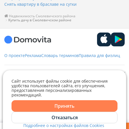
Снять квартиру в браславе на сутки
Недвижимость Смолевичского района
Купить дачу в Смолевичском районе
О проекте
Реклама
Словарь терминов
Правила для физлиц
Служба заботы
Сайт использует файлы cookie для обеспечения
удобства пользователей сайта, его улучшения,
+375 29 376-13-70
предоставления персонализированных
Рекламное сотрудничество
+375 33 376-13-70
рекомендаций.
Telegram
Viber
editor@domovita.by
+375 29 563-15-61 Кристина Филюта
Принять
Контакты
kb@domovita.by
Telegram
Отказаться
+375 29 179-11-28 Владислав Гладченко
ООО «Аниксмедиа» УНП 191299645, Юридический адрес: 220053, г.
Мы принимаем звонки и отвечаем на письма в будние дни с 9:00 до
Подробнее о настройках файлов Cookies
Минск, Старовиленский тракт 87, офис 303
18:00.
vg@domovita.by