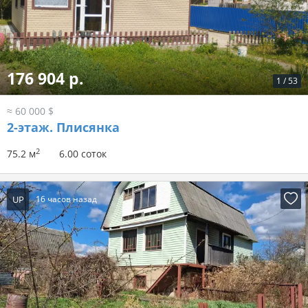
176 904 р.
1
/
53
≈ 60 000 $
2-этаж.
Плисянка
2
75.2 м
6.00 соток
UP
16 часов назад