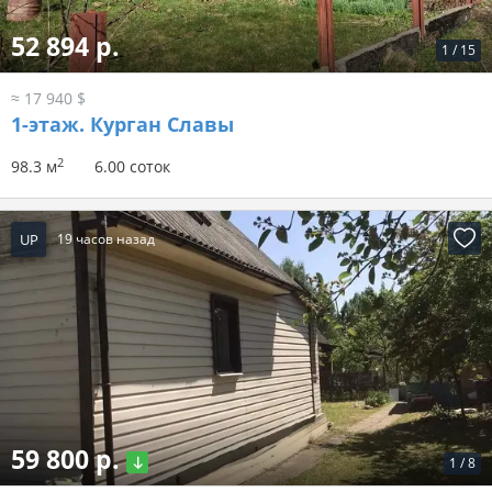
52 894 р.
1
/
15
≈ 17 940 $
1-этаж.
Курган Славы
2
98.3 м
6.00 соток
UP
19 часов назад
59 800 р.
1
/
8