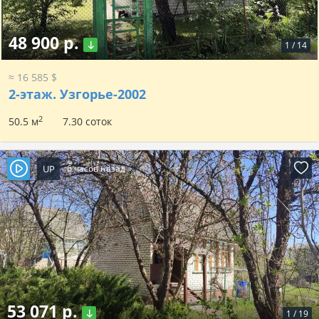
48 900 р.
1
/
14
≈ 16 585 $
2-этаж.
Узгорье-2002
2
50.5 м
7.30 соток
UP
6 часов назад
53 071 р.
1
/
19