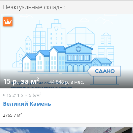
Неактуальные склады:
2
15 р. за м
44 848 р. в мес.
2
≈ 15 211 $
5 $/м
Великий Камень
2
2765.7 м