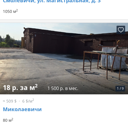
Смолевичи, ул. Магистральная, д. 3
2
1050 м
2
18 р. за м
1 500 р. в мес.
1
/
9
2
≈ 509 $
6 $/м
Миколаевичи
2
80 м