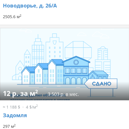
Новодворье, д. 26/А
2
2505.6 м
2
12 р. за м
3 503 р. в мес.
2
≈ 1 188 $
4 $/м
Задомля
2
297 м