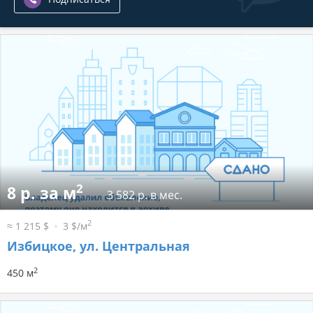
2
8 р. за м
3 582 р. в мес.
2
≈ 1 215 $
3 $/м
Избицкое, ул. Центральная
2
450 м