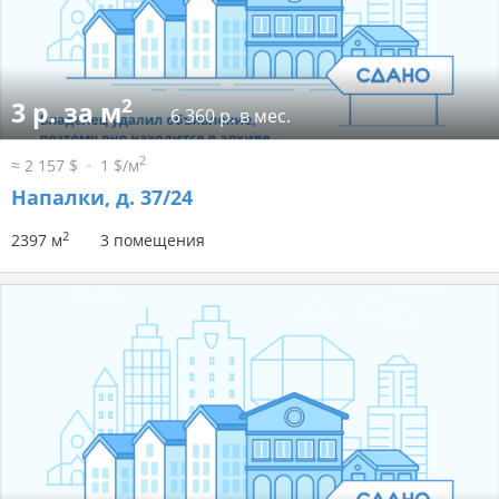
2
3 р. за м
6 360 р. в мес.
2
≈ 2 157 $
1 $/м
Напалки, д. 37/24
2
2397 м
3 помещения