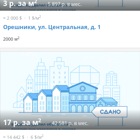
2
3 р. за м
5 897 р. в мес.
2
≈ 2 000 $
1 $/м
Орешники, ул. Центральная, д. 1
2
2000 м
2
17 р. за м
42 581 р. в мес.
2
≈ 14 442 $
6 $/м