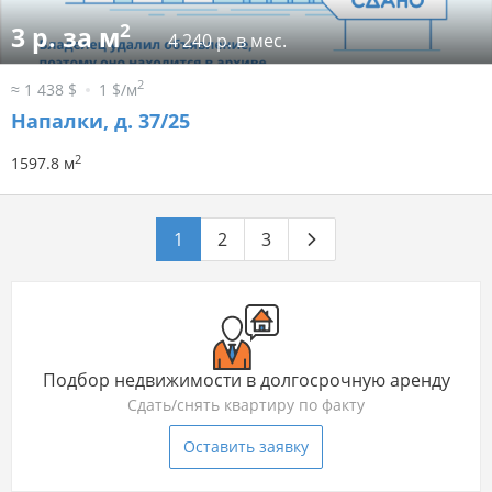
2
3 р. за м
4 240 р. в мес.
2
≈ 1 438 $
1 $/м
Напалки, д. 37/25
2
1597.8 м
1
2
3
Подбор недвижимости в долгосрочную аренду
Сдать/снять квартиру по факту
Оставить заявку