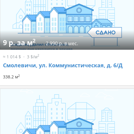
2
9 р. за м
2 990 р. в мес.
2
≈ 1 014 $
3 $/м
Смолевичи, ул. Коммунистическая, д. 6/Д
2
338.2 м