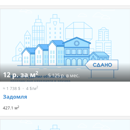
2
12 р. за м
5 125 р. в мес.
2
≈ 1 738 $
4 $/м
Задомля
2
427.1 м