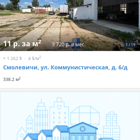
2
11 р. за м
3 720 р. в мес.
1
/
19
2
≈ 1 262 $
4 $/м
Смолевичи, ул. Коммунистическая, д. 6/д
2
338.2 м