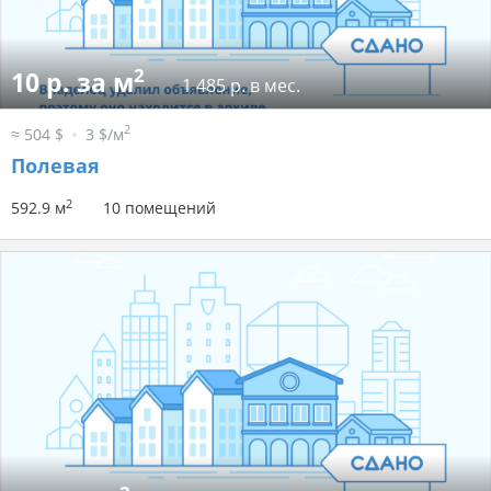
2
10 р. за м
1 485 р. в мес.
2
≈ 504 $
3 $/м
Полевая
2
592.9 м
10 помещений