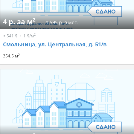
2
4 р. за м
1 595 р. в мес.
2
≈ 541 $
1 $/м
Смольница, ул. Центральная, д. 51/в
2
354.5 м