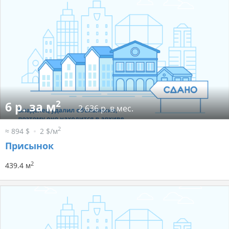
2
6 р. за м
2 636 р. в мес.
2
≈ 894 $
2 $/м
Присынок
2
439.4 м