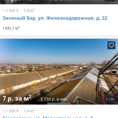
2
≈ 3 088 $
5 $/м
Зеленый Бор, ул. Железнодорожная, д. 22
2
1345.7 м
2
7 р. за м
3 150 р. в мес.
1
/
26
2
≈ 1 068 $
2 $/м