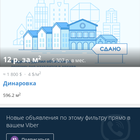
2
12 р. за м
5 307 р. в мес.
2
≈ 1 800 $
4 $/м
Динаровка
2
596.2 м
Новые объявления по этому фильтру прямо в
вашем Viber
Подписаться