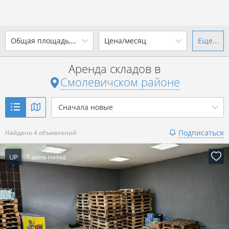
2
Общая площадь, м
Цена/месяц
Еще...
Ваш город -
district
Смолевичский район
?
Аренда складов в
от
до
от
до
Смолевичском районе
Да
Выбрать город
2
р. за м
Сначала новые
Показать 4 объявления
Подписаться
Найдено 4 объявлений
Показать 4 объявления
UP
1 день назад