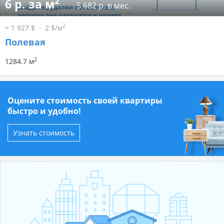
2
6 р. за м
5 682 р. в мес.
2
≈ 1 927 $
2 $/м
Полевая
2
1284.7 м
Оцените стоимость своей квартиры
быстро и удобно!
Узнать стоимость