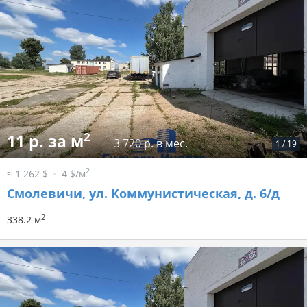
2
11 р. за м
3 720 р. в мес.
1
/
19
2
≈ 1 262 $
4 $/м
Смолевичи, ул. Коммунистическая, д. 6/д
2
338.2 м