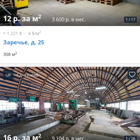
2
12 р. за м
3 600 р. в мес.
1
/
17
2
≈ 1 221 $
4 $/м
Заречье, д. 25
2
308 м
UP
4 дня назад
2
16 р. за м
9 104 р. в мес.
1
/
26