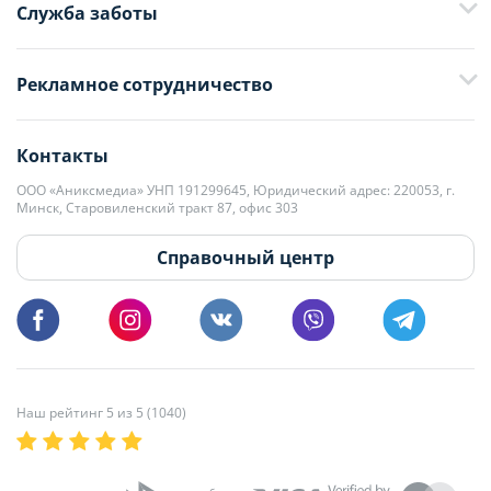
Служба заботы
+375 29 376-13-70
Рекламное сотрудничество
+375 33 376-13-70
editor@domovita.by
+375 29 563-15-61 Кристина Филюта
Контакты
kb@domovita.by
+375 29 179-11-28 Владислав Гладченко
ООО «Аниксмедиа» УНП 191299645, Юридический адрес: 220053, г.
Мы принимаем звонки и отвечаем на письма в будние дни с 9:00 до
Минск, Старовиленский тракт 87, офис 303
18:00.
vg@domovita.by
Справочный центр
Пишите и звоните нам в будние дни с 8:00 до 20:00.
Наш рейтинг 5 из 5 (1040)