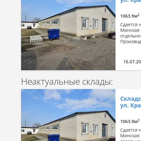
Сначала дорогие
По площади: большая → малая
2
1063.9м
По площади: малая → большая
Сдается 
Минская 
отдельно
Производ
16.07.2
Неактуальные склады:
Складс
ул. Кр
2
1063.9м
Сдается 
Минская 