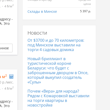
цена
2
.
4 $/м
Склады в Минске
5 397 р.
дресу -
А. Это
Новости
От $3700 и до 70 километров:
под Минском выставили на
анное
торги 4 садовых домика
Новый бриллиант в
туристической короне
Беларуси: что будет с
заброшенным дворцом в Опсе,
2
а м
который выкупил создатель
«Сулы»
0 р./мес.
2
.
4 $/м
Почем «Вера» для народа?
Рядом с Комаровкой выставили
на торги квартиры в
дресу -
новостройке
А. Это