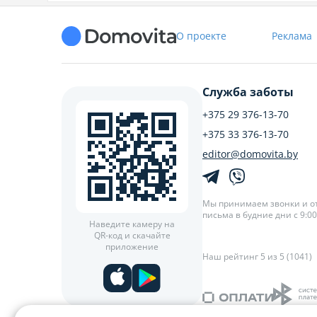
О проекте
Реклама
Служба заботы
+375 29 376-13-70
+375 33 376-13-70
editor@domovita.by
Мы принимаем звонки и о
письма в будние дни с 9:00 
Наведите камеру на
QR-код и скачайте
приложение
Наш рейтинг 5 из 5 (1041)