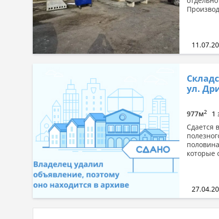
отдельно
Производ
11.07.2
Складс
ул. Др
2
977м
1 
Сдается 
полезног
половина
которые 
27.04.2