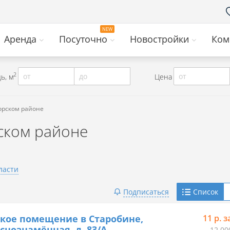
Аренда
Посуточно
Новостройки
Ком
2
от
до
от
ь, м
Цена
горском районе
ском районе
ласти
Telegram
Подписаться
Список
Viber
кое помещение в Старобине,
11 р. з
аснознамённая, д. 83/А
12 00