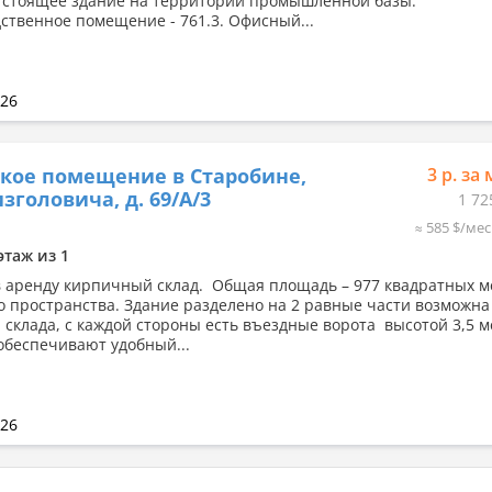
 стоящее здание на территории промышленной базы.
ственное помещение - 761.3. Офисный...
026
кое помещение в Старобине,
3 р. за 
изголовича, д. 69/А/3
1 72
≈ 585 $/мес
этаж из 1
в аренду кирпичный склад. Общая площадь – 977 квадратных м
о пространства. Здание разделено на 2 равные части возможн
 склада, с каждой стороны есть въездные ворота высотой 3,5 м
обеспечивают удобный...
026