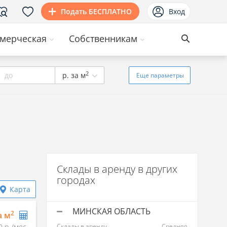
Подать БЕСПЛАТНО
Вход
мерческая
Собственникам
2
до
р. за м
Еще
параметры
Склады в аренду в других
городах
Карта
МИНСКАЯ ОБЛАСТЬ
2
а м
0 р./мес.
Склады в аренду
Средняя