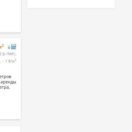
2
м
5 р./мес.
2
.
1 $/м
етров
а аренды
етра,