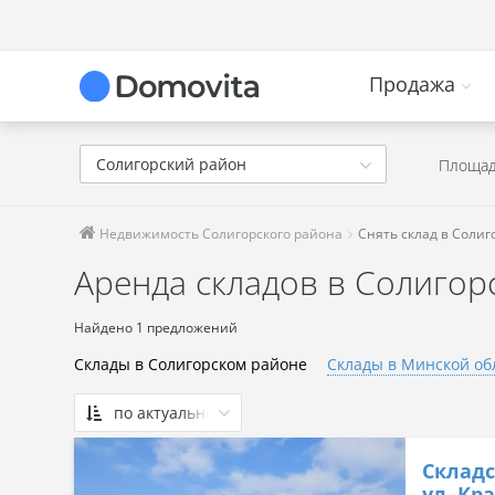
Продажа
Солигорский район
Площад
Недвижимость Солигорского района
Снять склад в Соли
Аренда складов в Солигор
Найдено 1 предложений
Склады в Солигорском районе
Склады в Минской об
по актуальности
По актуальности
Складс
Сначала дешевые
ул. Кр