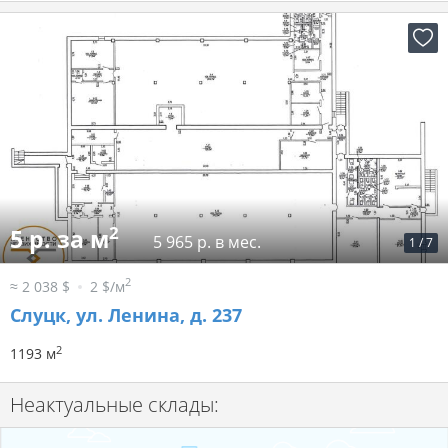
2
5 р. за м
5 965 р. в мес.
1
/
7
2
≈ 2 038 $
2 $/м
Слуцк, ул. Ленина, д. 237
2
1193 м
Неактуальные склады: