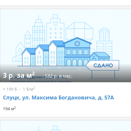
2
3 р. за м
582 р. в мес.
2
≈ 199 $
1 $/м
Слуцк, ул. Максима Богдановича, д. 57А
2
194 м