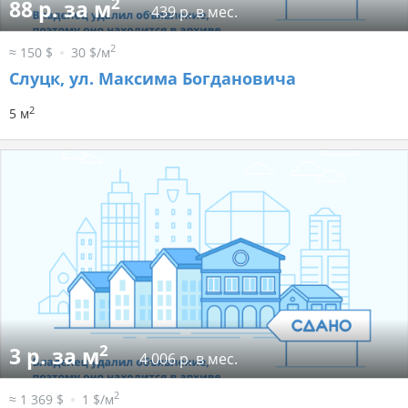
2
88 р. за м
439 р. в мес.
2
≈ 150 $
30 $/м
Слуцк, ул. Максима Богдановича
2
5 м
2
3 р. за м
4 006 р. в мес.
2
≈ 1 369 $
1 $/м