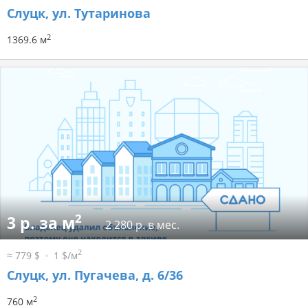
Слуцк, ул. Тутаринова
2
1369.6 м
2
3 р. за м
2 280 р. в мес.
2
≈ 779 $
1 $/м
Слуцк, ул. Пугачева, д. 6/36
2
760 м