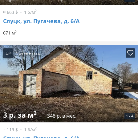
2
≈ 663 $
1 $/м
Слуцк, ул. Пугачева, д. 6/А
2
671 м
UP
1 день назад
2
3 р. за м
348 р. в мес.
1
/
4
2
≈ 119 $
1 $/м