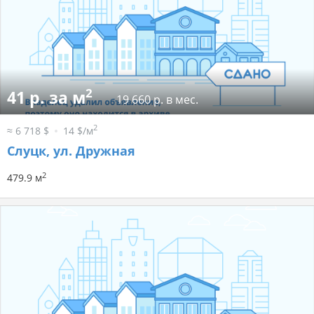
2
41 р. за м
19 660 р. в мес.
2
≈ 6 718 $
14 $/м
Слуцк, ул. Дружная
2
479.9 м