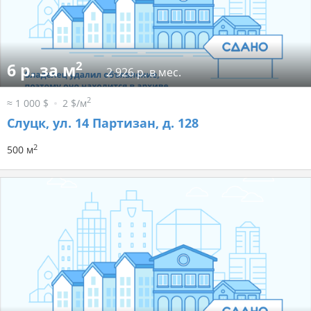
2
6 р. за м
2 926 р. в мес.
2
≈ 1 000 $
2 $/м
Слуцк, ул. 14 Партизан, д. 128
2
500 м