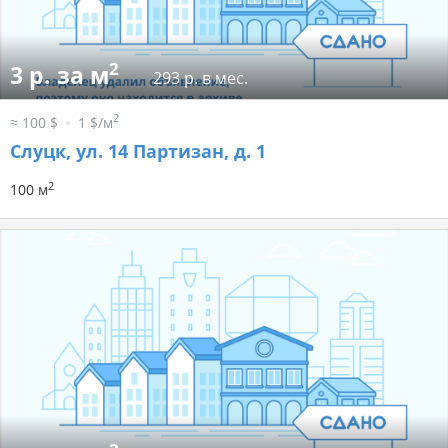
2
3 р. за м
293 р. в мес.
2
≈ 100 $
1 $/м
Слуцк, ул. 14 Партизан, д. 1
2
100 м