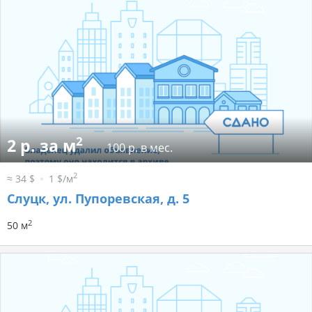
2
2 р. за м
100 р. в мес.
2
≈ 34 $
1 $/м
Слуцк, ул. Пупоревская, д. 5
2
50 м