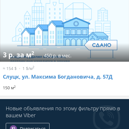
2
3 р. за м
450 р. в мес.
2
≈ 154 $
1 $/м
Слуцк, ул. Максима Богдановича, д. 57Д
2
150 м
Новые объявления по этому фильтру прямо в
вашем Viber
Подписаться