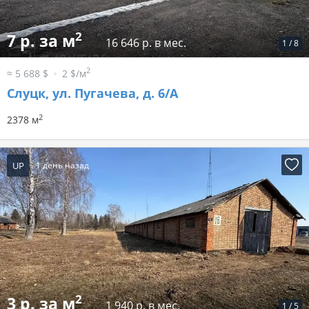
2
7 р. за м
16 646 р. в мес.
1
/
8
2
≈ 5 688 $
2 $/м
Слуцк, ул. Пугачева, д. 6/А
2
2378 м
UP
1 день назад
2
3 р. за м
1 940 р. в мес.
1
/
5