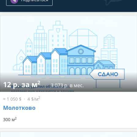
2
12 р. за м
3 073 р. в мес.
2
≈ 1 050 $
4 $/м
Молотково
2
300 м