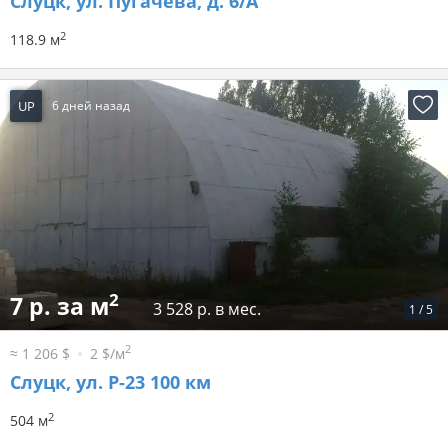
Слуцк, ул. Пугачева, д. 6/А
2
118.9 м
UP
6 дней назад
2
7 р. за м
3 528 р. в мес.
1
/
5
2
≈ 1 206 $
2 $/м
Слуцк, ул. Р-23 100 км
2
504 м