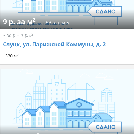
2
9 р. за м
88 р. в мес.
2
≈ 30 $
3 $/м
Слуцк, ул. Парижской Коммуны, д. 2
2
1330 м