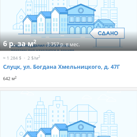
2
6 р. за м
3 757 р. в мес.
2
≈ 1 284 $
2 $/м
Слуцк, ул. Богдана Хмельницкого, д. 47Г
2
642 м