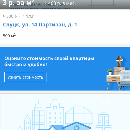
2
3 р. за м
1 463 р. в мес.
2
≈ 500 $
1 $/м
Слуцк, ул. 14 Партизан, д. 1
2
500 м
Оцените стоимость своей квартиры
быстро и удобно!
Узнать стоимость