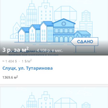
2
3 р. за м
4 108 р. в мес.
2
≈ 1 404 $
1 $/м
Слуцк, ул. Тутаринова
2
1369.6 м