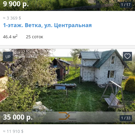
9 900 р.
1
/
17
≈ 3 369 $
1-этаж.
Ветка, ул. Центральная
2
46.4 м
25 соток
UP
2 дня назад
35 000 р.
1
/
33
≈ 11 910 $