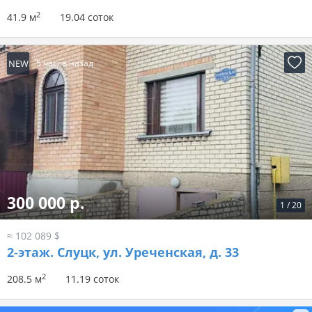
2
41.9 м
19.04 соток
NEW
5 часов назад
300 000 р.
1
/
20
≈ 102 089 $
2-этаж.
Слуцк, ул. Уреченская, д. 33
2
208.5 м
11.19 соток