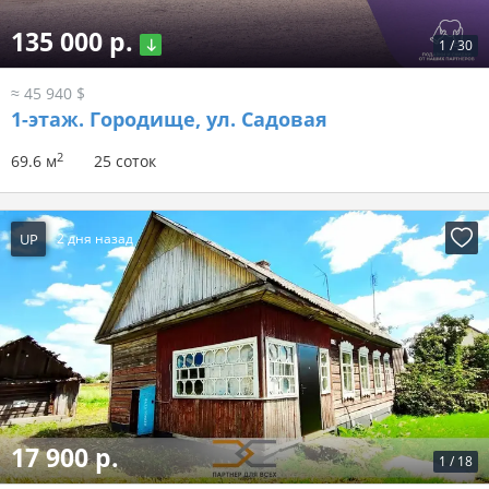
135 000 р.
1
/
30
≈ 45 940 $
1-этаж.
Городище, ул. Садовая
2
69.6 м
25 соток
UP
2 дня назад
17 900 р.
1
/
18