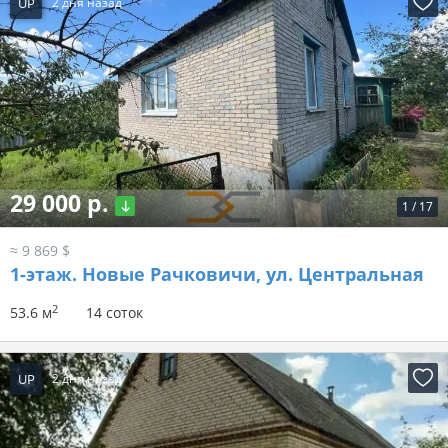
UP
2 дня назад
29 000 р.
1
/
17
≈ 9 869 $
1-этаж.
Новые Рачковичи, ул. Центральная
2
53.6 м
14 соток
UP
2 дня назад