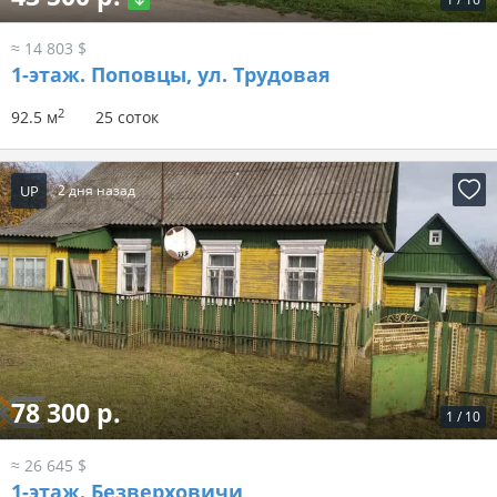
≈ 14 803 $
1-этаж.
Поповцы, ул. Трудовая
2
92.5 м
25 соток
UP
2 дня назад
78 300 р.
1
/
10
≈ 26 645 $
1-этаж.
Безверховичи