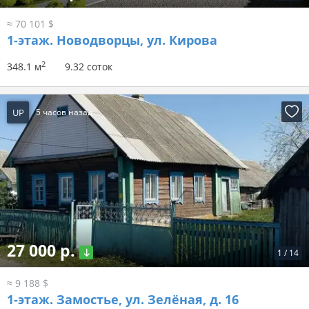
≈ 70 101 $
1-этаж.
Новодворцы, ул. Кирова
2
348.1 м
9.32 соток
UP
5 часов назад
27 000 р.
1
/
14
≈ 9 188 $
1-этаж.
Замостье, ул. Зелёная, д. 16