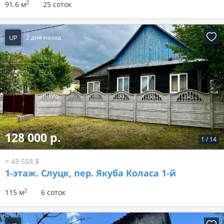
2
91.6 м
25 соток
UP
2 дня назад
128 000 р.
1
/
14
≈ 43 558 $
1-этаж.
Слуцк, пер. Якуба Коласа 1-й
2
115 м
6 соток