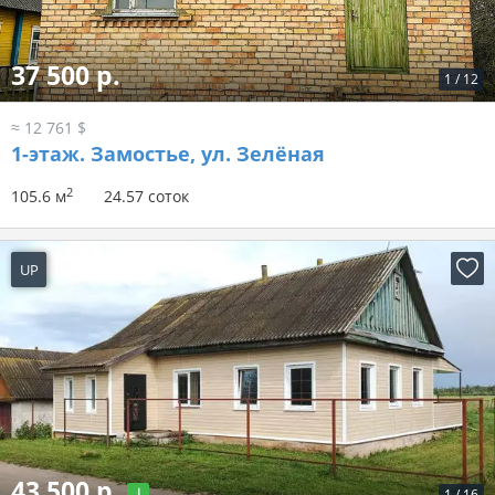
37 500 р.
1
/
12
≈ 12 761 $
1-этаж.
Замостье, ул. Зелёная
2
105.6 м
24.57 соток
UP
2 дня назад
43 500 р.
1
/
16