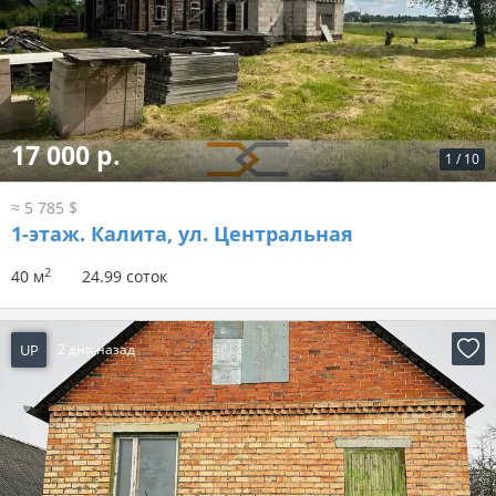
17 000 р.
1
/
10
≈ 5 785 $
1-этаж.
Калита, ул. Центральная
2
40 м
24.99 соток
UP
2 дня назад