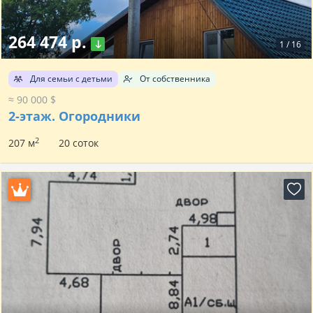
264 474 р.
1
/
16
Для семьи с детьми
От собственника
≈ 90 000 $
2-этаж.
Огородники
2
207 м
20 соток