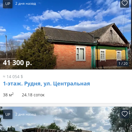
UP
2 дня назад
41 300 р.
1
/
20
≈ 14 054 $
1-этаж.
Рудня, ул. Центральная
2
38 м
24.18 соток
UP
2 дня назад