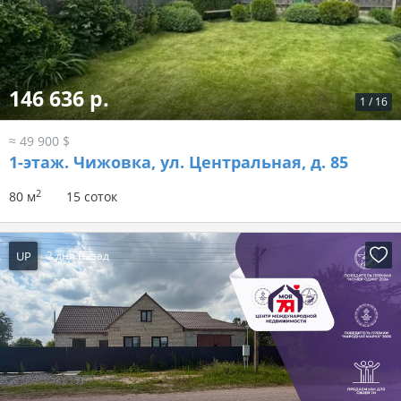
146 636 р.
1
/
16
≈ 49 900 $
1-этаж.
Чижовка, ул. Центральная, д. 85
2
80 м
15 соток
UP
2 дня назад