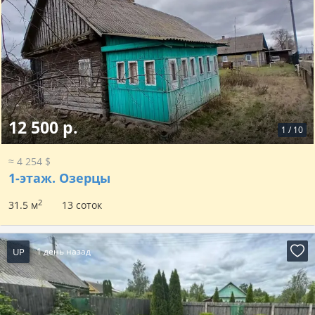
12 500 р.
1
/
10
≈ 4 254 $
1-этаж.
Озерцы
2
31.5 м
13 соток
UP
1 день назад