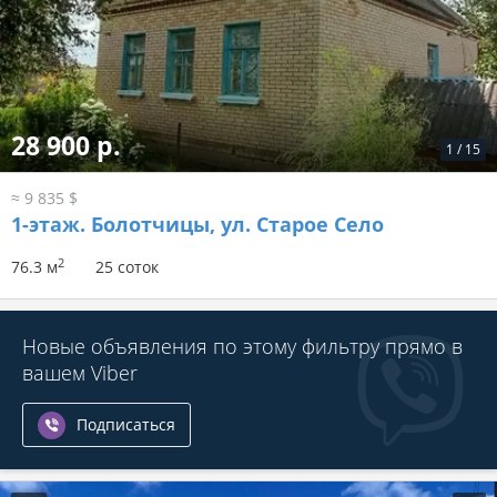
28 900 р.
1
/
15
≈ 9 835 $
1-этаж.
Болотчицы, ул. Старое Село
2
76.3 м
25 соток
Новые объявления по этому фильтру прямо в
вашем Viber
Подписаться