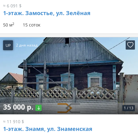
≈ 6 091 $
1-этаж.
Замостье, ул. Зелёная
2
50 м
15 соток
UP
2 дня назад
35 000 р.
1
/
13
≈ 11 910 $
1-этаж.
Знамя, ул. Знаменская