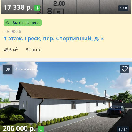
17 338 р.
1
/
8
Выгодная цена
≈ 5 900 $
1-этаж.
Греск, пер. Спортивный, д. 3
2
48.6 м
5 соток
UP
4 часа назад
206 000 р.
1
/
14