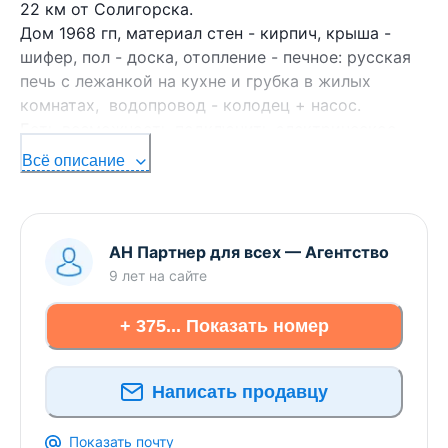
22 км от Солигорска.
Дом 1968 гп, материал стен - кирпич, крыша -
шифер, пол - доска, отопление - печное: русская
печь с лежанкой на кухне и грубка в жилых
комнатах, водопровод - колодец + насос.
Есть возможность подключить электрическое
отопление.
Всё описание
Общая площадь дома 76,3 м2, ​ состоит из трёх
жилых комнат (31,9/7,7/7,4 м2), кухни 9,9 м2,
прихожей 10,7 м2 и ​ верандой 8,7м2.
Высота потолков 2,95 м.
АН Партнер для всех
—
Агентство
Дом расположен на участке площадью 25 соток.
9 лет
на сайте
В вашем распоряжении будет кирпичный сарай,
глубокий сухой погреб возле дома.
+ 375... Показать номер
На участке растут ​яблони, груши, грецкий орех,
виноград, плодовые кустарники.
Написать продавцу
В деревне имеется вся необходимая
инфраструктура: ФАП, магазин, клуб, столовая.
Хорошие подъездные пути: асфальт и немного
Показать почту