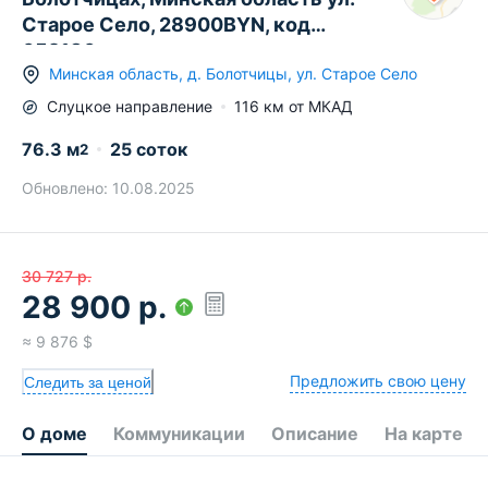
Старое Село, 28900BYN, код
652186
Минская область
,
д.
Болотчицы
,
ул. Старое Село
Слуцкое
направление
116
км от МКАД
76.3
м
25 соток
2
Обновлено:
10.08.2025
30 727
р.
28 900
р.
≈
9 876
$
Предложить свою цену
Следить за ценой
О доме
Коммуникации
Описание
На карте