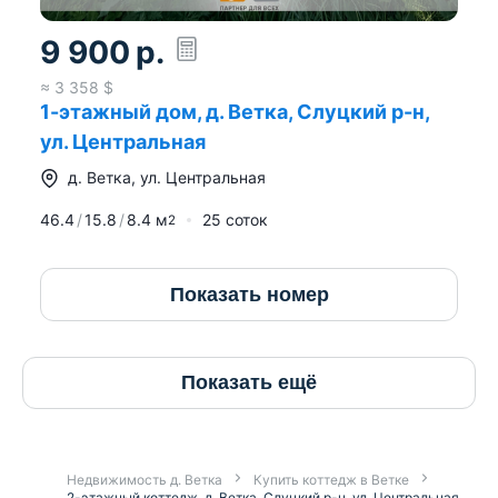
9 900
р.
≈
3 358
$
1-этажный дом, д. Ветка, Слуцкий р-н,
ул. Центральная
д.
Ветка
,
ул. Центральная
46.4
15.8
8.4
м
25 соток
2
Показать номер
Показать ещё
Недвижимость д. Ветка
Купить коттедж в Ветке
2-этажный коттедж, д. Ветка, Слуцкий р-н, ул. Центральная