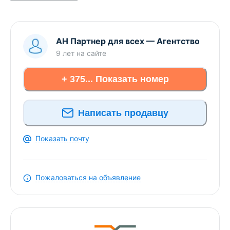
качели, хозпостройки. Рядом лес, остановка
общественного транспорта: автобуса и
маршрутки.
АН Партнер для всех
—
Агентство
ООО «Партнер для всех», УНП 690665135,
9 лет
на сайте
лицензия Министерства юстиции Республики
Беларусь № 02240/321 от 02.12.2016, договор на
+ 375... Показать номер
оказание риэлтерских услуг №26/5 от 15.05.2026г
Написать продавцу
Показать почту
Пожаловаться на объявление