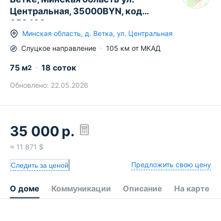
Центральная, 35000BYN, код
659493
Минская область
,
д.
Ветка
,
ул. Центральная
Слуцкое
направление
105
км от МКАД
75
м
18 соток
2
Обновлено:
22.05.2026
35 000
р.
≈
11 871
$
Предложить свою цену
Следить за ценой
О доме
Коммуникации
Описание
На карте