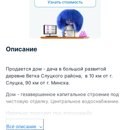
Описание
Продается дом - дача в большой развитой
деревне Ветка Слуцкого района, в 10 км от г.
Слуцка, 90 км от г. Минска.
Дом - гезавершенное капитальное строение под
чистовую отделку. Центральное водоснабжение.
Идеально подходит под агроусадьбу.
На участке площадью 18 соток зона барбекю,
Всё описание