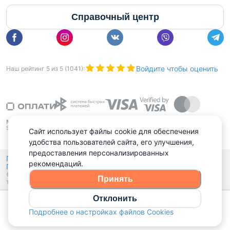
Справочный центр
Войдите чтобы оценить
Наш рейтинг
5
из
5
(
1041
):
Сайт использует файлы cookie для обеспечения
удобства пользователей сайта, его улучшения,
предоставления персонализированных
Политика конфиденциальности,
рекомендаций.
Политика обработки файлов куки
Выбор настроек Cookies
и
© 2015 - 2026, Domovita.by. Копирование материалов допускается
Принять
только при наличии активной ссылки.
Отклонить
Позвонить
Подробнее о настройках файлов Cookies