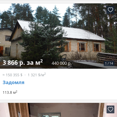
2
3 866 р. за м
440 000 р.
1
/
14
2
≈ 150 355 $
1 321 $/м
Задомля
2
113.8 м