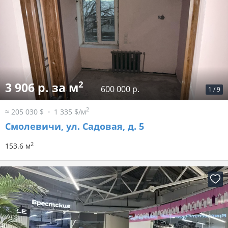
2
3 906 р. за м
600 000 р.
1
/
9
2
≈ 205 030 $
1 335 $/м
Смолевичи, ул. Садовая, д. 5
2
153.6 м