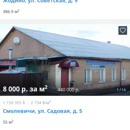
Жодино, ул. Советская, д. 9
2
386.9 м
2
8 000 р. за м
440 000 р.
1
/
14
2
≈ 150 355 $
2 734 $/м
Смолевичи, ул. Садовая, д. 5
2
55 м