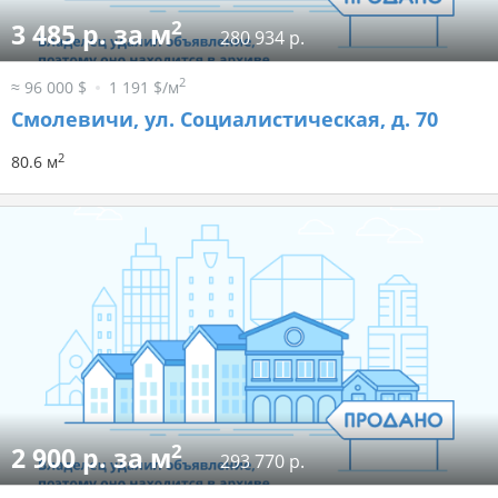
2
3 485 р. за м
280 934 р.
2
≈ 96 000 $
1 191 $/м
Смолевичи, ул. Социалистическая, д. 70
2
80.6 м
2
2 900 р. за м
293 770 р.