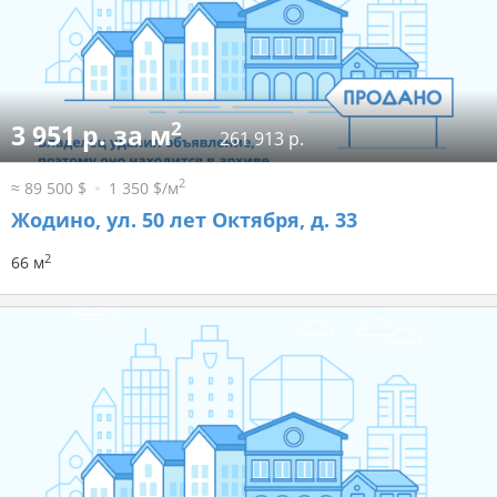
2
3 951 р. за м
261 913 р.
2
≈ 89 500 $
1 350 $/м
Жодино, ул. 50 лет Октября, д. 33
2
66 м