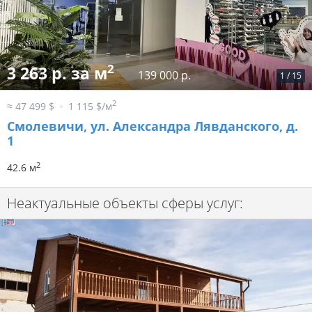
2
3 263 р. за м
139 000 р.
1
/
15
2
≈ 47 499 $
1 115 $/м
Смолевичи, ул. Александра Лявданского, д.
1
2
42.6 м
Неактуальные объекты сферы услуг: