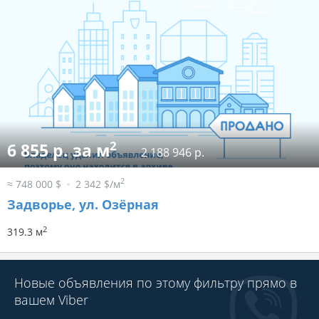
2
6 855 р. за м
2 188 946 р.
2
≈ 748 000 $
2 342 $/м
Задворье, ул. Озёрная
2
319.3 м
Новые объявления по этому фильтру прямо в
вашем Viber