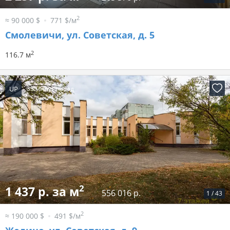
2
≈ 90 000 $
771 $/м
Смолевичи, ул. Советская, д. 5
2
116.7 м
UP
35 минут назад
2
1 437 р. за м
556 016 р.
1
/
43
2
≈ 190 000 $
491 $/м