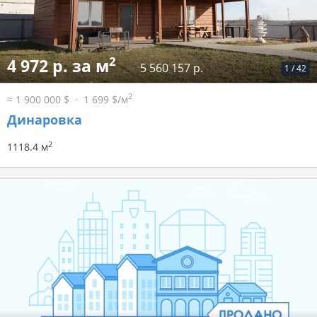
2
4 972 р. за м
5 560 157 р.
1
/
42
2
≈ 1 900 000 $
1 699 $/м
Динаровка
2
1118.4 м