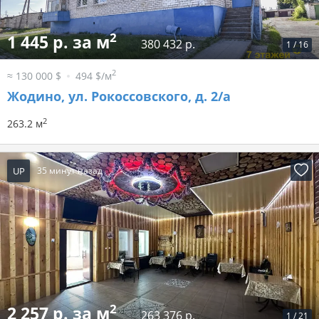
2
1 445 р. за м
380 432 р.
1
/
16
2
≈ 130 000 $
494 $/м
Жодино, ул. Рокоссовского, д. 2/а
2
263.2 м
UP
35 минут назад
2
2 257 р. за м
263 376 р.
1
/
21