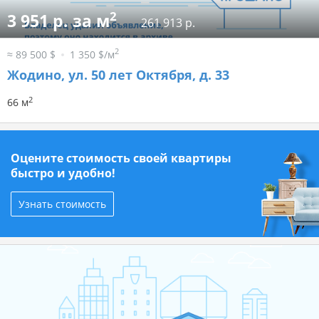
2
3 951 р. за м
261 913 р.
2
≈ 89 500 $
1 350 $/м
Жодино, ул. 50 лет Октября, д. 33
2
66 м
Оцените стоимость своей квартиры
быстро и удобно!
Узнать стоимость