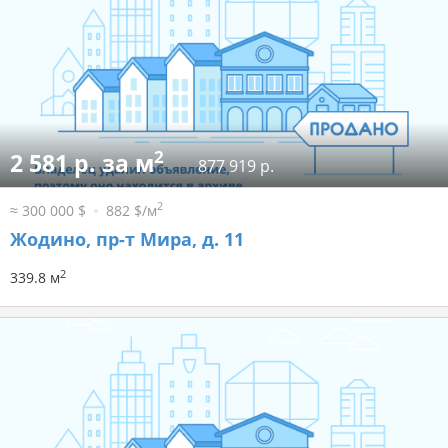
2
2 581 р. за м
877 919 р.
2
≈ 300 000 $
882 $/м
Жодино, пр-т Мира, д. 11
2
339.8 м