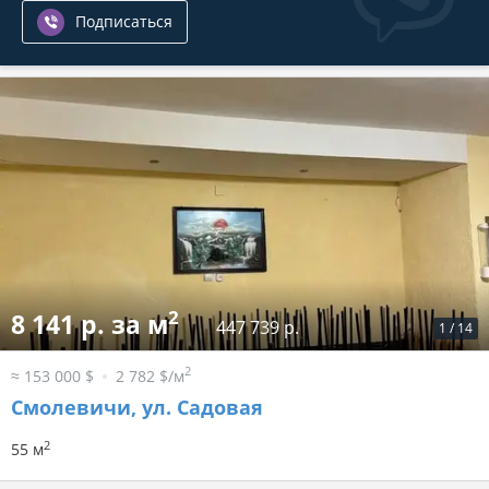
Подписаться
2
8 141 р. за м
447 739 р.
1
/
14
2
≈ 153 000 $
2 782 $/м
Смолевичи, ул. Садовая
2
55 м