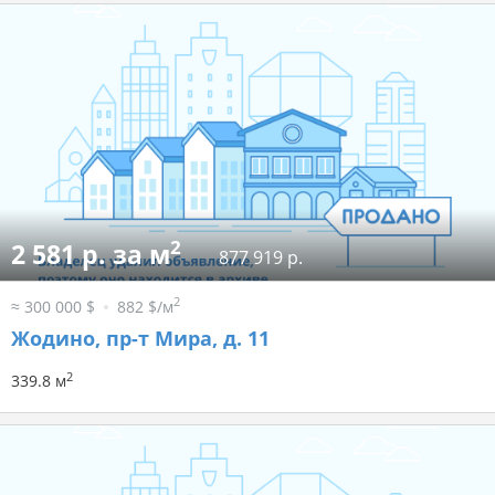
2
2 581 р. за м
877 919 р.
2
≈ 300 000 $
882 $/м
Жодино, пр-т Мира, д. 11
2
339.8 м