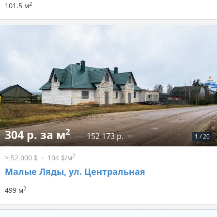
2
101.5 м
2
304 р. за м
152 173 р.
1
/
20
2
≈ 52 000 $
104 $/м
Малые Ляды, ул. Центральная
2
499 м