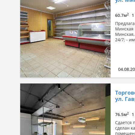
Сначала дорогие
По площади: большая → малая
2
60.7м
1
По площади: малая → большая
Предлага
Минская о
Минская,
24/7; - и
04.08.2
Торгов
ул. Га
2
76.5м
1
Сдается 
сделан к
помещени