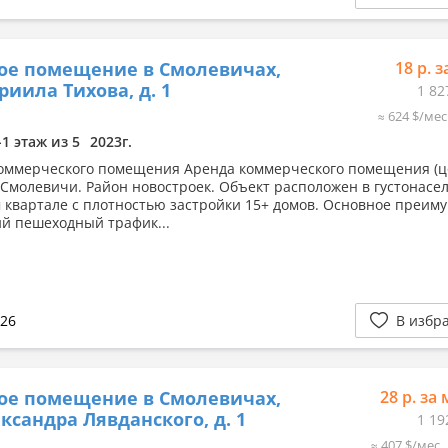
ое помещение в Смолевичах,
18 р. з
вриила Тихова, д. 1
1 82
≈ 624 $/мес
-1 этаж из 5
2023г.
оммерческого помещения Аренда коммерческого помещения (ц
, Смолевичи. Район новостроек. Объект расположен в густонасе
 квартале с плотностью застройки 15+ домов. Основное преим
й пешеходный трафик...
026
В избр
ое помещение в Смолевичах,
28 р. за 
ександра Лявданского, д. 1
1 19
≈ 407 $/мес.