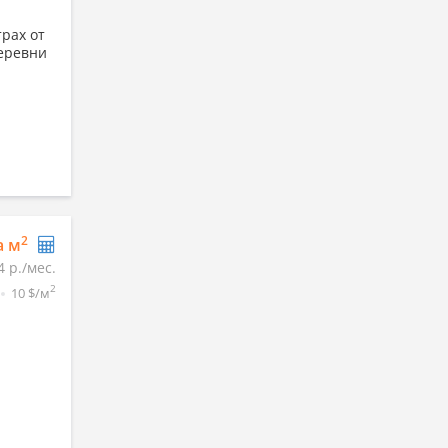
трах от
деревни
2
а м
4 р./мес.
2
10 $/м