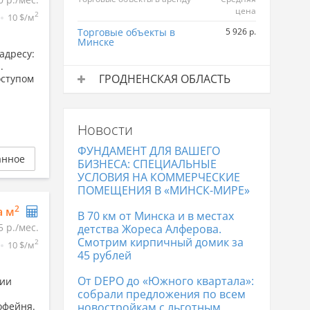
цена
2
10 $/м
Торговые объекты в
5 926 р.
Минске
адресу:
.
ГРОДНЕНСКАЯ ОБЛАСТЬ
оступом
Торговые объекты в аренду
Средняя
цена
Новости
Торговые объекты в Гродно
4 660 р.
ФУНДАМЕНТ ДЛЯ ВАШЕГО
анное
БИЗНЕСА: СПЕЦИАЛЬНЫЕ
УСЛОВИЯ НА КОММЕРЧЕСКИЕ
ПОМЕЩЕНИЯ В «МИНСК-МИРЕ»
2
а м
В 70 км от Минска и в местах
5 р./мес.
детства Жореса Алферова.
Смотрим кирпичный домик за
2
10 $/м
45 рублей
От DEPO до «Южного квартала»:
нии
собрали предложения по всем
офейня.
новостройкам с льготным