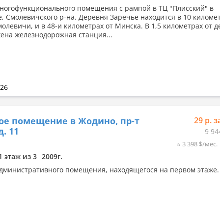
ногофункционального помещения с рампой в ТЦ "Плисский" в
е, Смолевичского р-на. Деревня Заречье находится в 10 киломе
молевичи, и в 48-и километрах от Минска. В 1,5 километрах от 
ена железнодорожная станция...
026
ое помещение в Жодино, пр-т
29 р. з
д. 11
9 94
≈ 3 398 $/мес.
1 этаж из 3
2009г.
дминистративного помещения, находящегося на первом этаже.