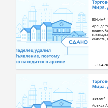
Торгов
Мира, 
2
534.4м
Аренда т
вашего б
площадью
область, 
25.04.2
Торгов
Мира, 
2
339.8м
Аренда А