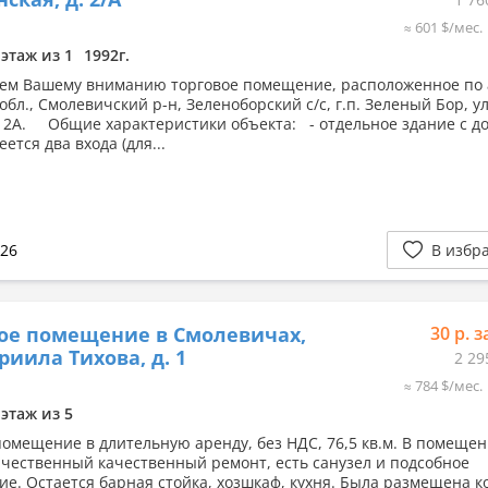
≈ 601 $/мес.
 этаж из 1
1992г.
ем Вашему вниманию торговое помещение, расположенное по 
бл., Смолевичский р-н, Зеленоборский с/с, г.п. Зеленый Бор, ул
 2А. Общие характеристики объекта: - отдельное здание с д
меется два входа (для...
026
В избр
ое помещение в Смолевичах,
30 р. з
вриила Тихова, д. 1
2 29
≈ 784 $/мес.
 этаж из 5
помещение в длительную аренду, без НДС, 76,5 кв.м. В помеще
ачественный качественный ремонт, есть санузел и подсобное
е. Остается барная стойка, хозшкаф, кухня. Была размещена к