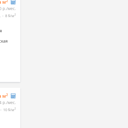
2
а м
0 р./мес.
2
.
8 $/м
я
ская
2
а м
4 р./мес.
2
10 $/м