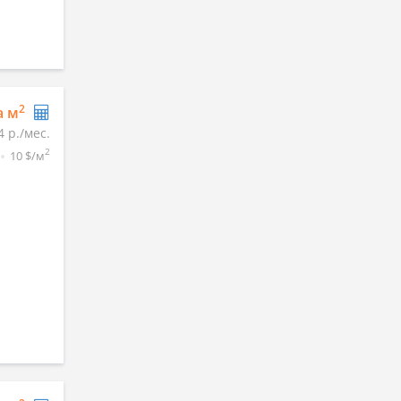
2
а м
4 р./мес.
2
10 $/м