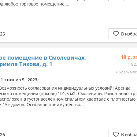
д любое торговое помещение,...
026
В избр
ое помещение в Смолевичах,
18 р. з
вриила Тихова, д. 1
1 82
≈ 623 $/мес
-1 этаж из 5
2023г.
 Возможность согласования индивидуальных условий! Аренда
ского помещения (цоколь) 101,5 м2, Смолевичи. Район новостро
асположен в густонаселенном спальном квартале с плотностью
и 15+ домов. Основное преимущество...
026
В избр