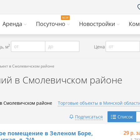
Аренда
Посуточно
Новостройки
Ком
2
от
до
от
ь, м
Цена
бъект в Смолевичском районе
ий в Смолевичском районе
 в Смолевичском районе
Торговые объекты в Минской област
Telegram
Подписаться
Список
Viber
ое помещение в Зеленом Боре,
29 р. з
ская, д. 2/А
1 76