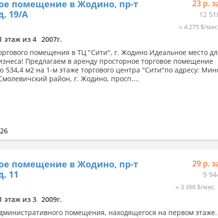
ое помещение в Жодино, пр-т
23 р. з
д. 19/А
12 51
≈ 4 275 $/мес
1 этаж из 4
2007г.
оргового помещения в ТЦ "Сити", г. Жодино Идеальное место дл
изнеса! Предлагаем в аренду просторное торговое помещение
 534,4 м2 на 1-м этаже торгового центра "Сити"по адресу: Мин
Смолевичский район, г. Жодино, просп....
026
ое помещение в Жодино, пр-т
29 р. з
д. 11
9 94
≈ 3 398 $/мес.
1 этаж из 3
2009г.
дминистративного помещения, находящегося на первом этаже.