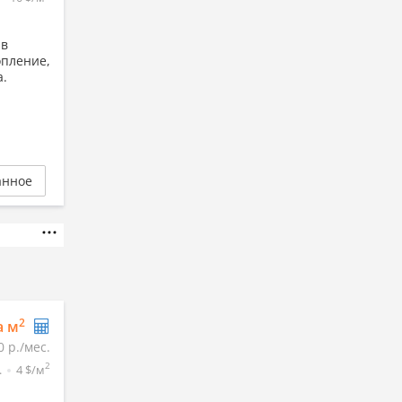
 в
опление,
а.
анное
2
а м
0 р./мес.
2
.
4 $/м