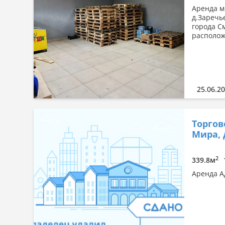
Аренда м
д.Заречь
города С
располож
25.06.2
Торгов
Мира, 
2
339.8м
Аренда А