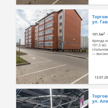
Торгов
ул. Га
2
101.5м
Аренда к
101,5 м2
спальном
— высоки
13.07.2
Торгов
ул. Ал