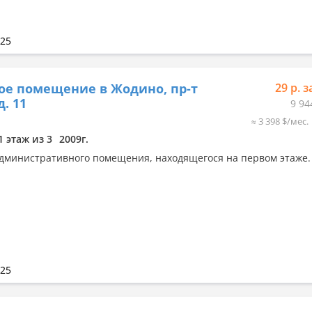
025
ое помещение в Жодино, пр-т
29 р. з
д. 11
9 94
≈ 3 398 $/мес.
1 этаж из 3
2009г.
дминистративного помещения, находящегося на первом этаже.
025