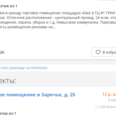
 этаж из 1
ем в аренду торговое помещение площадью 42м2 в ТЦ #1 ГРИН
ах. Отличное расположение - центральный проход. 24 м.кв. от
людение, охрана, уборка и т.д. Невысокая коммуналка. Парковк
сть размещения рекламы на...
026
В избр
стить рекламу на Domovita
екты:
ое помещение в Заречье, д. 25
12 р. з
3 60
≈ 1 230 $/мес
этаж из 1