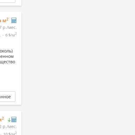
2
а м
7 р./мес.
2
.
6 $/м
околь)
ленном
ущество
анное
2
м
2 р./мес.
2
10 $/м