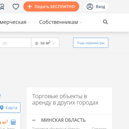
Подать БЕСПЛАТНО
Вход
мерческая
Собственникам
2
до
р. за м
Еще
параметры
и
Торговые объекты в
аренду в других городах
Карта
МИНСКАЯ ОБЛАСТЬ
2
а м
0 р./мес.
Торговые объекты в аренду
Средняя