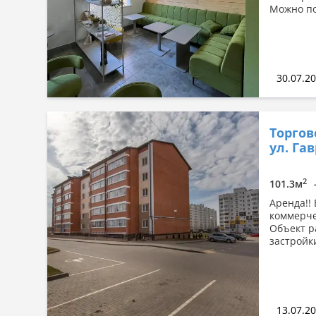
Можно по
30.07.2
Торгов
ул. Га
2
101.3м
Аренда!!
коммерче
Объект р
застройк
13.07.2