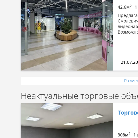
2
42.6м
1
Предлага
Смолевич
видеонаб
Возможно
21.07.2
Разме
Неактуальные торговые объ
Торгов
2
308м
1 