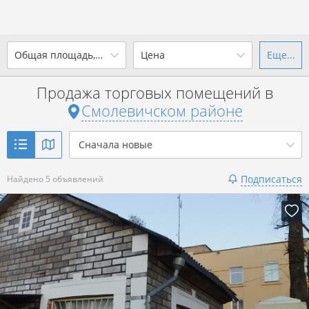
2
Общая площадь, м
Цена
Еще...
Ваш город -
district
Смолевичский район
?
Продажа торговых помещений в
от
до
от
до
Смолевичском районе
Да
Выбрать город
2
р. за м
Сначала новые
Показать 5 объявлений
Подписаться
Найдено 5 объявлений
Показать 5 объявлений