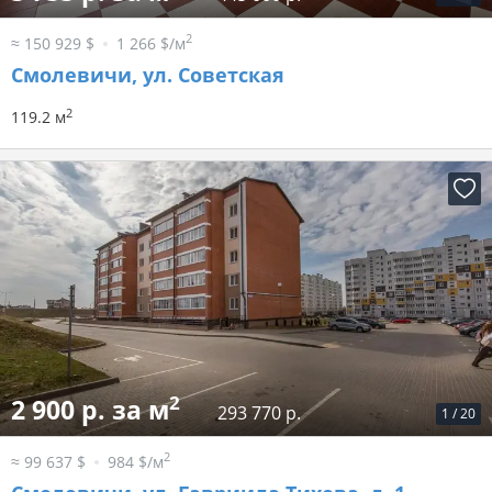
2
≈ 150 929 $
1 266 $/м
Смолевичи, ул. Советская
2
119.2 м
2
2 900 р. за м
293 770 р.
1
/
20
2
≈ 99 637 $
984 $/м