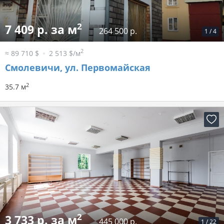
2
7 409 р. за м
264 500 р.
1
/
4
2
≈ 89 710 $
2 513 $/м
Смолевичи, ул. Первомайская
2
35.7 м
2
3 733 р. за м
445 000 р.
1
/
22