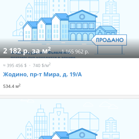
2
2 182 р. за м
1 165 962 р.
2
≈ 395 456 $
740 $/м
Жодино, пр-т Мира, д. 19/А
2
534.4 м