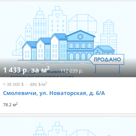
2
1 433 р. за м
112 039 р.
2
≈ 38 000 $
486 $/м
Смолевичи, ул. Новаторская, д. 6/А
2
78.2 м