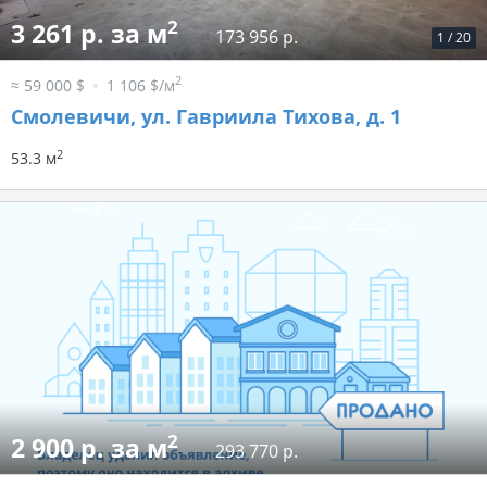
2
3 261 р. за м
173 956 р.
1
/
20
2
≈ 59 000 $
1 106 $/м
Смолевичи, ул. Гавриила Тихова, д. 1
2
53.3 м
2
2 900 р. за м
293 770 р.