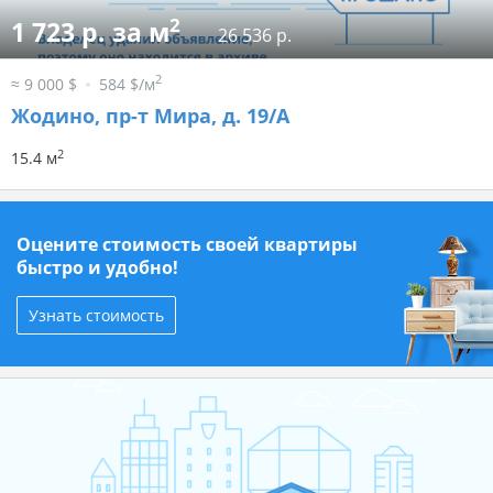
2
1 723 р. за м
26 536 р.
2
≈ 9 000 $
584 $/м
Жодино, пр-т Мира, д. 19/А
2
15.4 м
Оцените стоимость своей квартиры
быстро и удобно!
Узнать стоимость