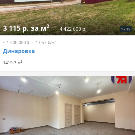
2
3 115 р. за м
4 422 600 р.
1
/
19
2
≈ 1 500 000 $
1 057 $/м
Динаровка
2
1419.7 м