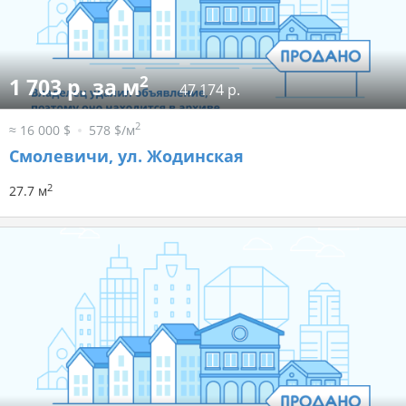
2
1 703 р. за м
47 174 р.
2
≈ 16 000 $
578 $/м
Смолевичи, ул. Жодинская
2
27.7 м