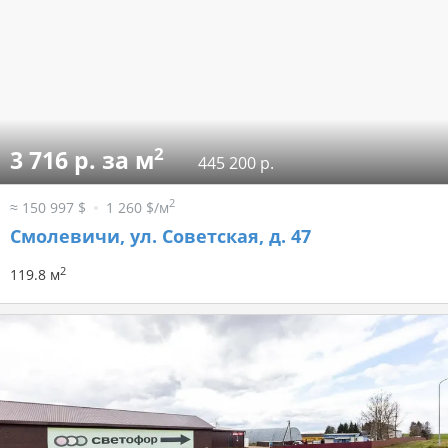
2
3 716 р. за м
445 200 р.
2
≈ 150 997 $
1 260 $/м
Смолевичи, ул. Советская, д. 47
2
119.8 м