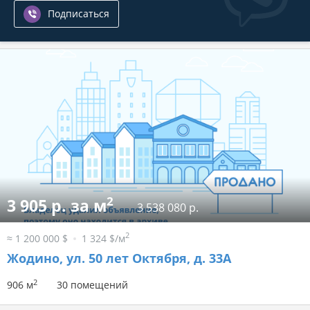
Подписаться
2
3 905 р. за м
3 538 080 р.
2
≈ 1 200 000 $
1 324 $/м
Жодино, ул. 50 лет Октября, д. 33А
2
906 м
30 помещений