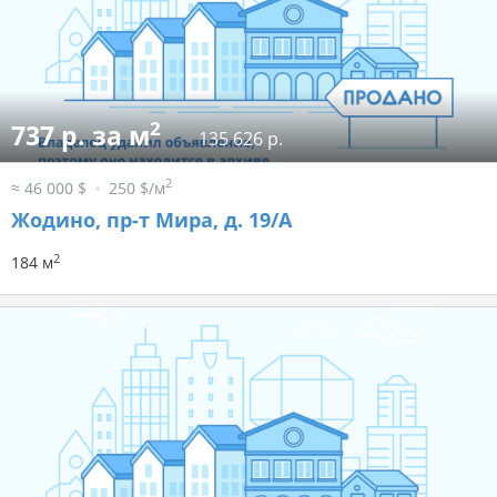
2
737 р. за м
135 626 р.
2
≈ 46 000 $
250 $/м
Жодино, пр-т Мира, д. 19/А
2
184 м