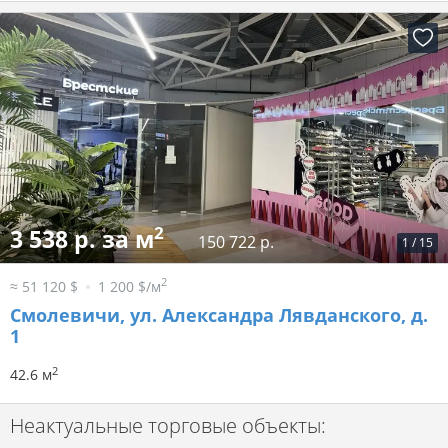
2
3 538 р. за м
150 722 р.
1
/
15
2
≈ 51 120 $
1 200 $/м
Смолевичи, ул. Александра Лявданского, д.
1
2
42.6 м
Неактуальные торговые объекты: