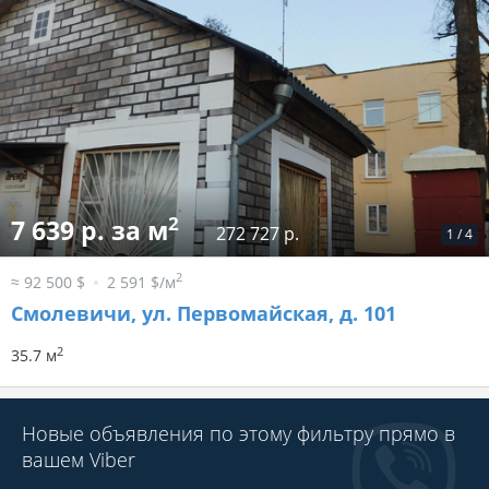
2
7 639 р. за м
272 727 р.
1
/
4
2
≈ 92 500 $
2 591 $/м
Смолевичи, ул. Первомайская, д. 101
2
35.7 м
Новые объявления по этому фильтру прямо в
вашем Viber