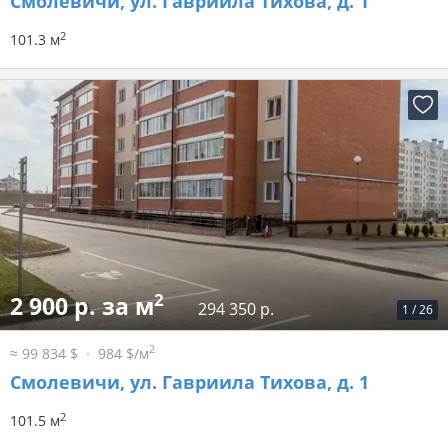
Смолевичи, ул. Гавриила Тихова, д. 1
2
101.3 м
2
2 900 р. за м
294 350 р.
1
/
26
2
≈ 99 834 $
984 $/м
Смолевичи, ул. Гавриила Тихова, д. 1
2
101.5 м