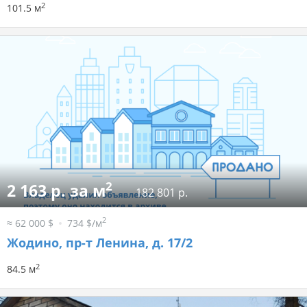
2
101.5 м
2
2 163 р. за м
182 801 р.
2
≈ 62 000 $
734 $/м
Жодино, пр-т Ленина, д. 17/2
2
84.5 м