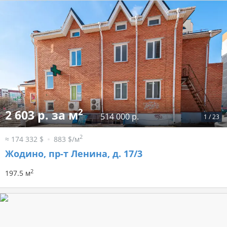
2
2 603 р. за м
514 000 р.
1
/
23
2
≈ 174 332 $
883 $/м
Жодино, пр-т Ленина, д. 17/3
2
197.5 м