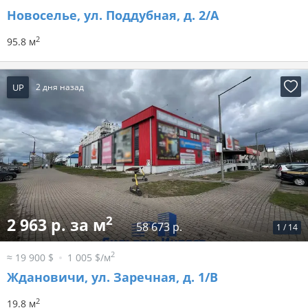
Новоселье, ул. Поддубная, д. 2/А
2
95.8 м
UP
2 дня назад
2
2 963 р. за м
58 673 р.
1
/
14
2
≈ 19 900 $
1 005 $/м
Ждановичи, ул. Заречная, д. 1/В
2
19.8 м