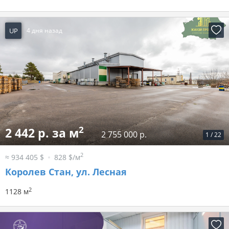
UP
4 дня назад
2
2 442 р. за м
2 755 000 р.
1
/
22
2
≈ 934 405 $
828 $/м
Королев Стан, ул. Лесная
2
1128 м