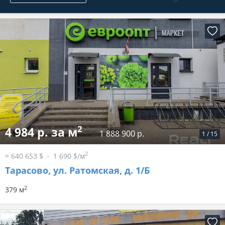
2
4 984 р. за м
1 888 900 р.
1
/
15
2
≈ 640 653 $
1 690 $/м
Тарасово, ул. Ратомская, д. 1/Б
2
379 м