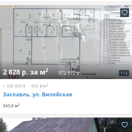
2
2 828 р. за м
972 972 р.
1
/
2
2
≈ 330 000 $
959 $/м
Заславль, ул. Вилейская
2
343.8 м