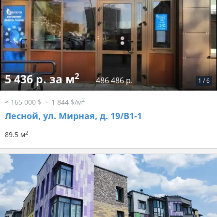
2
5 436 р. за м
486 486 р.
1
/
6
2
≈ 165 000 $
1 844 $/м
Лесной, ул. Мирная, д. 19/В1-1
2
89.5 м