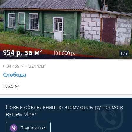
2
954 р. за м
101 600 р.
1
/
9
2
≈ 34 459 $
324 $/м
Слобода
2
106.5 м
Новые объявления по этому фильтру прямо в
вашем Viber
Подписаться