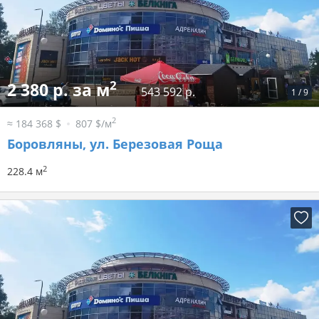
2
2 380 р. за м
543 592 р.
1
/
9
2
≈ 184 368 $
807 $/м
Боровляны, ул. Березовая Роща
2
228.4 м