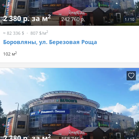
2
2 380 р. за м
242 760 р.
1
/
10
2
≈ 82 336 $
807 $/м
Боровляны, ул. Березовая Роща
2
102 м
2
2 380 р. за м