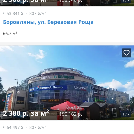
158 746 р.
1
/
7
2
≈ 53 841 $
807 $/м
Боровляны, ул. Березовая Роща
2
66.7 м
2
2 380 р. за м
190 162 р.
1
/
7
2
≈ 64 497 $
807 $/м