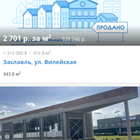
2
2 701 р. за м
928 746 р.
2
≈ 315 000 $
916 $/м
Заславль, ул. Вилейская
2
343.8 м