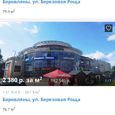
Боровляны, ул. Березовая Роща
2
79.9 м
2
2 380 р. за м
182 546 р.
1
/
7
2
≈ 61 914 $
807 $/м
Боровляны, ул. Березовая Роща
2
76.7 м