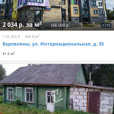
2
2 034 р. за м
166 000 р.
1
/
15
2
≈ 56 302 $
690 $/м
Боровляны, ул. Интернациональная, д. 35
2
81.6 м