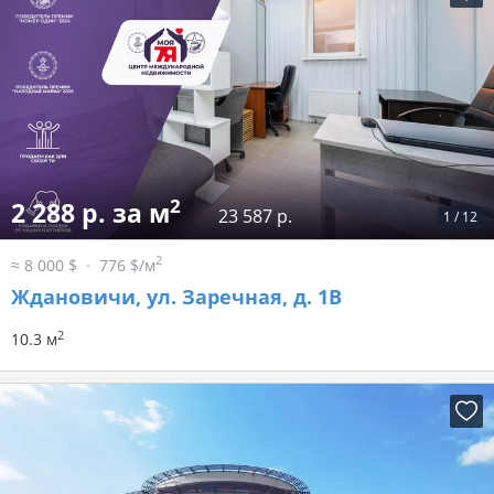
2
2 288 р. за м
23 587 р.
1
/
12
2
≈ 8 000 $
776 $/м
Ждановичи, ул. Заречная, д. 1В
2
10.3 м