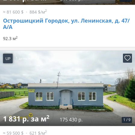
2
≈ 81 600 $
884 $/м
Острошицкий Городок, ул. Ленинская, д. 47/
А/А
2
92.3 м
UP
1 день назад
2
1 831 р. за м
175 430 р.
1
/
9
2
≈ 59 500 $
621 $/м