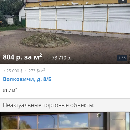
2
804 р. за м
73 710 р.
1
/
6
2
≈ 25 000 $
273 $/м
Волковичи, д. 8/Б
2
91.7 м
Неактуальные торговые объекты: