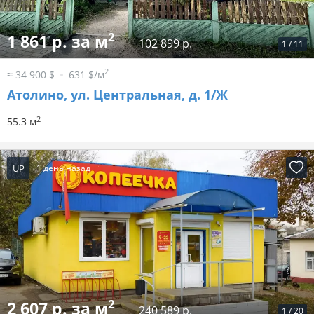
2
1 861 р. за м
102 899 р.
1
/
11
2
≈ 34 900 $
631 $/м
Атолино, ул. Центральная, д. 1/Ж
2
55.3 м
UP
1 день назад
2
2 607 р. за м
240 589 р.
1
/
20