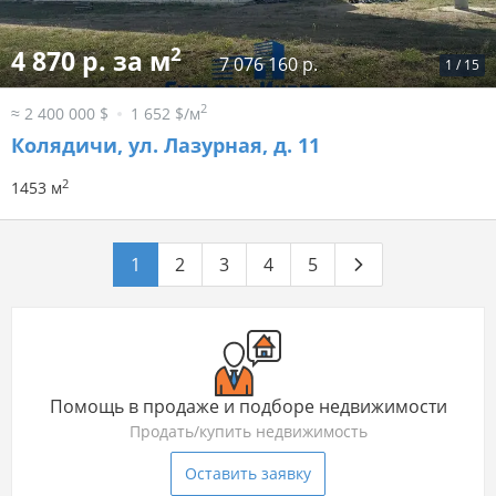
2
4 870 р. за м
7 076 160 р.
1
/
15
2
≈ 2 400 000 $
1 652 $/м
Колядичи, ул. Лазурная, д. 11
2
1453 м
1
2
3
4
5
Помощь в продаже и подборе недвижимости
Продать/купить недвижимость
Оставить заявку