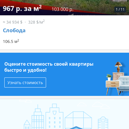
2
967 р. за м
103 000 р.
1
/
11
2
≈ 34 934 $
328 $/м
Слобода
2
106.5 м
Оцените стоимость своей квартиры
быстро и удобно!
Узнать стоимость