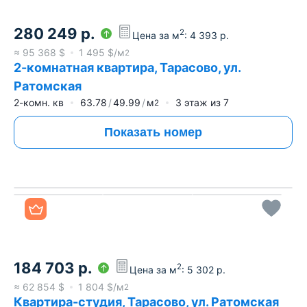
280 249
р.
2
Цена за м
:
4 393
р.
≈
95 368
$
1 495
$/м
2
2-комнатная квартира, Тарасово, ул.
Ратомская
2-комн. кв
63.78
49.99
м
3
этаж из
7
2
Показать номер
Все фото
184 703
р.
2
Цена за м
:
5 302
р.
≈
62 854
$
1 804
$/м
2
Квартира-студия, Тарасово, ул. Ратомская