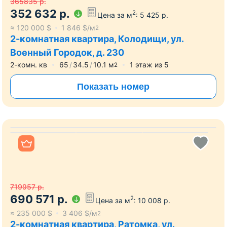
365835
р.
352 632
р.
2
Цена за м
:
5 425
р.
≈
120 000
$
1 846
$/м
2
2-комнатная квартира, Колодищи, ул.
Военный Городок, д. 230
2-комн. кв
65
34.5
10.1
м
1
этаж из
5
2
Показать номер
Все фото
719957
р.
690 571
р.
2
Цена за м
:
10 008
р.
≈
235 000
$
3 406
$/м
2
2-комнатная квартира, Ратомка, ул.