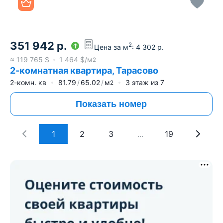
351 942
р.
2
Цена за м
:
4 302
р.
≈
119 765
$
1 464
$/м
2
2-комнатная квартира, Тарасово
2-комн. кв
81.79
65.02
м
3
этаж из
7
2
Показать номер
1
2
3
...
19