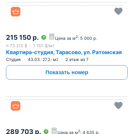
Все фото
215 150
р.
2
Цена за м
:
5 000
р.
≈
73 215
$
1 701
$/м
2
Квартира-студия, Тарасово, ул. Ратомская
Студия
43.03
27.2
м
2
этаж из
7
2
Показать номер
Все фото
289 703
р.
2
Цена за м
:
4 635
р.