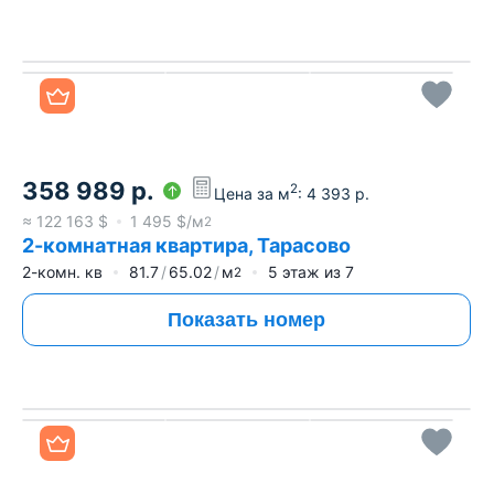
Все фото
358 989
р.
2
Цена за м
:
4 393
р.
≈
122 163
$
1 495
$/м
2
2-комнатная квартира, Тарасово
2-комн. кв
81.7
65.02
м
5
этаж из
7
2
Показать номер
Все фото