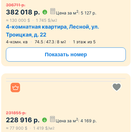
396711
р.
382 018
р.
2
Цена за м
:
5 127
р.
≈
130 000
$
1 745
$/м
2
4-комнатная квартира, Лесной, ул.
Троицкая, д. 22
4-комн. кв
74.5
47.3
8
м
1
этаж из
5
2
Показать номер
Все фото
231855
р.
228 916
р.
2
Цена за м
:
4 169
р.
≈
77 900
$
1 419
$/м
2