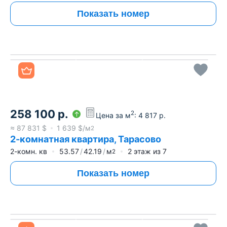
Показать номер
Все фото
258 100
р.
2
Цена за м
:
4 817
р.
≈
87 831
$
1 639
$/м
2
2-комнатная квартира, Тарасово
2-комн. кв
53.57
42.19
м
2
этаж из
7
2
Показать номер
Все фото