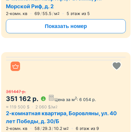
Морской Риф, д. 2
2-комн. кв
69
55.5
м
5
этаж из
5
2
Показать номер
Все фото
361447
р.
351 162
р.
2
Цена за м
:
6 054
р.
≈
119 500
$
2 060
$/м
2
2-комнатная квартира, Боровляны, ул. 40
лет Победы, д. 30/Б
2-комн. кв
58
29.3
10.2
м
6
этаж из
9
2