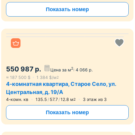
Показать номер
Все фото
550 987
р.
2
Цена за м
:
4 066
р.
≈
187 500
$
1 384
$/м
2
4-комнатная квартира, Старое Село, ул.
Центральная, д. 19/А
4-комн. кв
135.5
57.7
12.8
м
3
этаж из
3
2
Показать номер