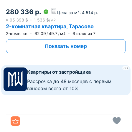
280 336
р.
2
Цена за м
:
4 514
р.
≈
95 398
$
1 536
$/м
2
2-комнатная квартира, Тарасово
2-комн. кв
62.09
49.7
м
6
этаж из
7
2
Показать номер
Квартиры от застройщика
Рассрочка до 48 месяцев с первым
взносом всего от 10%
Все фото