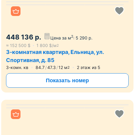
Все фото
448 136
р.
2
Цена за м
:
5 290
р.
≈
152 500
$
1 800
$/м
2
3-комнатная квартира, Ельница, ул.
Спортивная, д. 85
3-комн. кв
84.7
47.3
12
м
2
этаж из
5
2
Показать номер
Все фото