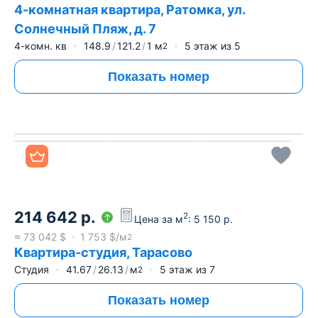
4-комнатная квартира, Ратомка, ул.
Солнечный Пляж, д. 7
4-комн. кв
148.9
121.2
1
м
5
этаж из
5
2
Показать номер
Все фото
214 642
р.
2
Цена за м
:
5 150
р.
≈
73 042
$
1 753
$/м
2
Квартира-студия, Тарасово
Студия
41.67
26.13
м
5
этаж из
7
2
Показать номер