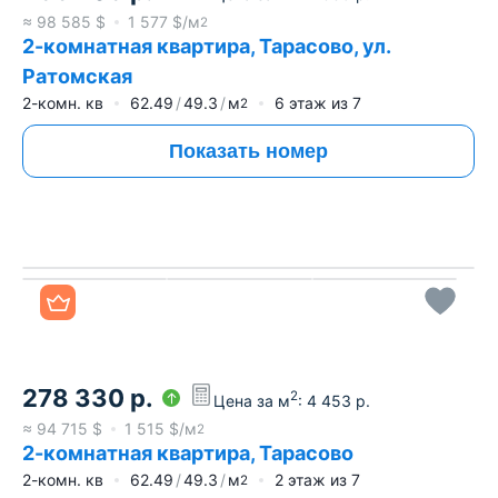
≈
98 585
$
1 577
$/м
2
2-комнатная квартира, Тарасово, ул.
Ратомская
2-комн. кв
62.49
49.3
м
6
этаж из
7
2
Показать номер
Все фото
278 330
р.
2
Цена за м
:
4 453
р.
≈
94 715
$
1 515
$/м
2
2-комнатная квартира, Тарасово
2-комн. кв
62.49
49.3
м
2
этаж из
7
2