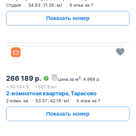
Студия
34.83
21.39
м
6
этаж из
7
2
Показать номер
Все фото
266 189
р.
2
Цена за м
:
4 968
р.
≈
90 584
$
1 691
$/м
2
2-комнатная квартира, Тарасово
2-комн. кв
53.57
42.19
м
5
этаж из
7
2
Показать номер