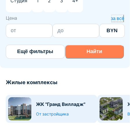
Студия
1
2
3
4+
Цена
за всё
BYN
Ещё фильтры
Найти
Жилые комплексы
ЖК "Гранд Вилладж"
От застройщика
В