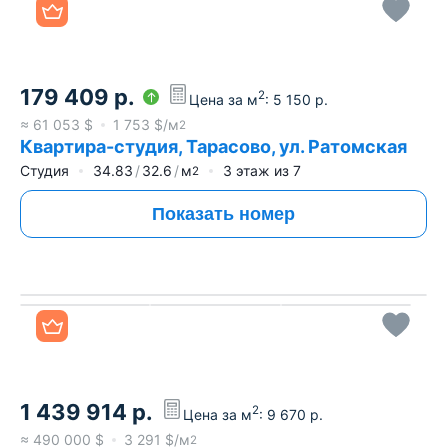
179 409
р.
2
Цена за м
:
5 150
р.
≈
61 053
$
1 753
$/м
2
Квартира-студия, Тарасово, ул. Ратомская
Студия
34.83
32.6
м
3
этаж из
7
2
Показать номер
Все фото
1 439 914
р.
2
Цена за м
:
9 670
р.
≈
490 000
$
3 291
$/м
2