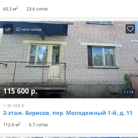
2
60.3 м
23.6 соток
UP
22 часа назад
115 600 р.
1
/
14
≈ 39 208 $
2-этаж.
Борисов, пер. Молодежный 1-й, д. 11
2
112.6 м
6.7 соток