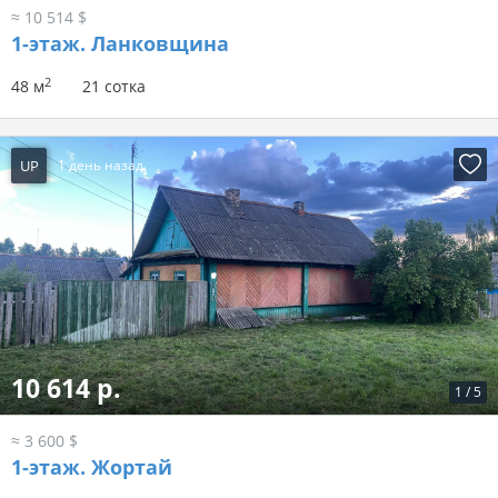
≈ 10 514 $
1-этаж.
Ланковщина
2
48 м
21 сотка
UP
1 день назад
10 614 р.
1
/
5
≈ 3 600 $
1-этаж.
Жортай