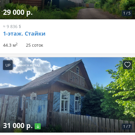
29 000 р.
1
/
5
≈ 9 836 $
1-этаж.
Стайки
2
44.3 м
25 соток
UP
22 часа назад
31 000 р.
1
/
7