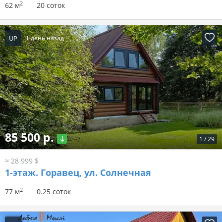
2
62 м
20 соток
UP
1 день назад
85 500 р.
1
/
29
≈ 28 999 $
1-этаж.
Горавец, ул. Солнечная
2
77 м
0.25 соток