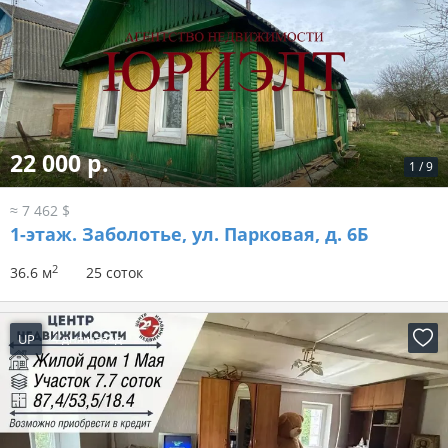
22 000 р.
1
/
9
≈ 7 462 $
1-этаж.
Заболотье, ул. Парковая, д. 6Б
2
36.6 м
25 соток
UP
4 дня назад