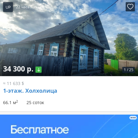
UP
22 часа назад
34 300 р.
1
/
25
≈ 11 633 $
1-этаж.
Холхолица
2
66.1 м
25 соток