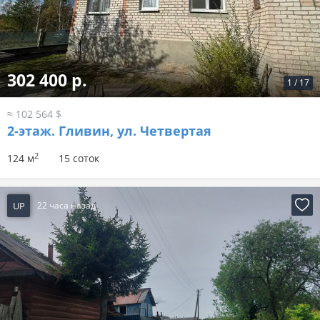
302 400 р.
1
/
17
≈ 102 564 $
2-этаж.
Гливин, ул. Четвертая
2
124 м
15 соток
UP
22 часа назад