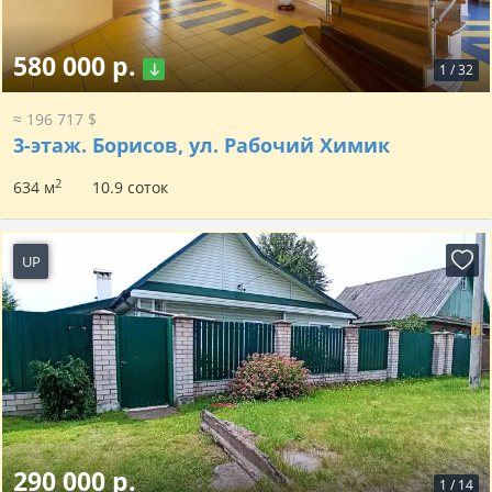
580 000 р.
1
/
32
≈ 196 717 $
3-этаж.
Борисов, ул. Рабочий Химик
2
634 м
10.9 соток
UP
19 часов назад
290 000 р.
1
/
14