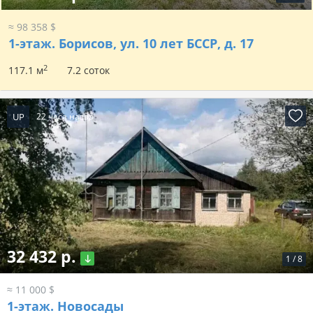
≈ 98 358 $
1-этаж.
Борисов, ул. 10 лет БССР, д. 17
2
117.1 м
7.2 соток
UP
22 часа назад
32 432 р.
1
/
8
≈ 11 000 $
1-этаж.
Новосады