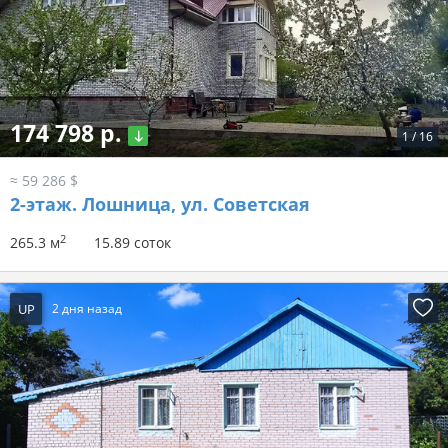
174 798 р.
1
/
16
≈ 59 286 $
2-этаж.
Лошница, ул. Советская
2
265.3 м
15.89 соток
UP
2 дня назад