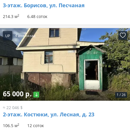
3-этаж.
Борисов, ул. Песчаная
2
214.3 м
6.48 соток
UP
4 дня назад
65 000 р.
1
/
26
≈ 22 046 $
2-этаж.
Костюки, ул. Лесная, д. 23
2
106.5 м
12 соток