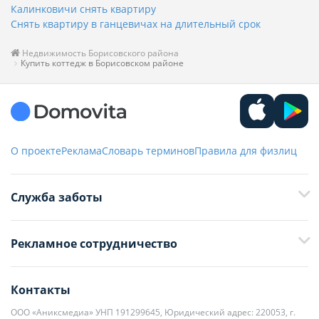
Калинковичи снять квартиру
Снять квартиру в ганцевичах на длительный срок
Недвижимость Борисовского района
Купить коттедж в Борисовском районе
О проекте
Реклама
Словарь терминов
Правила для физлиц
Служба заботы
+375 29 376-13-70
Рекламное сотрудничество
+375 33 376-13-70
editor@domovita.by
+375 29 563-15-61 Кристина Филюта
Контакты
kb@domovita.by
+375 29 179-11-28 Владислав Гладченко
ООО «Аниксмедиа» УНП 191299645, Юридический адрес: 220053, г.
Мы принимаем звонки и отвечаем на письма в будние дни с 9:00 до