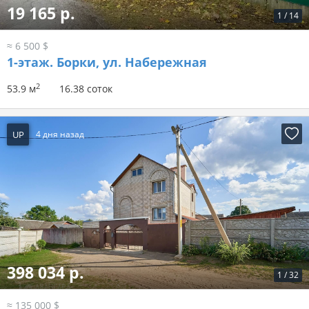
19 165 р.
1
/
14
≈ 6 500 $
1-этаж.
Борки, ул. Набережная
2
53.9 м
16.38 соток
UP
4 дня назад
398 034 р.
1
/
32
≈ 135 000 $