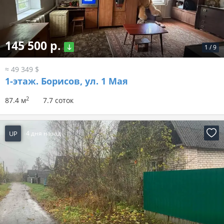
145 500 р.
1
/
9
≈ 49 349 $
1-этаж.
Борисов, ул. 1 Мая
2
87.4 м
7.7 соток
UP
4 дня назад