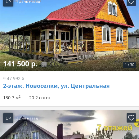
UP
1 день назад
141 500 р.
1
/
30
≈ 47 992 $
2-этаж.
Новоселки, ул. Центральная
2
130.7 м
20.2 соток
UP
2 дня назад