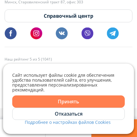
Минск, Старовиленский тракт 87, офис 303
18:00.
vg@domovita.by
Справочный центр
Пишите и звоните нам в будние дни с 8:00 до 20:00.
Наш рейтинг 5 из 5 (1041)
Сайт использует файлы cookie для обеспечения
удобства пользователей сайта, его улучшения,
предоставления персонализированных
рекомендаций.
Telegram
Viber
Принять
Telegram
Отказаться
Политика конфиденциальности,
Политика обработки файлов cookie
и
Выбор настроек Cookie
Подробнее о настройках файлов Cookies
Viber
© 2015 - 2026, Domovita.by. Копирование материалов допускается
только при наличии активной ссылки.
Мои фильтры
Избранное
Войти