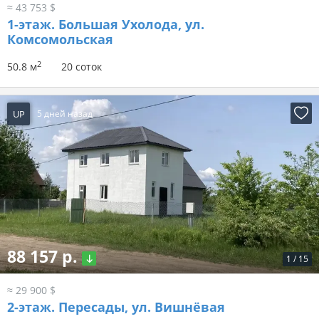
≈ 43 753 $
1-этаж.
Большая Ухолода, ул.
Комсомольская
2
50.8 м
20 соток
UP
5 дней назад
88 157 р.
1
/
15
≈ 29 900 $
2-этаж.
Пересады, ул. Вишнёвая