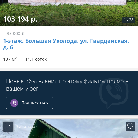
103 194 р.
1
/
28
≈ 35 000 $
1-этаж.
Большая Ухолода, ул. Гвардейская,
д. 6
2
107 м
11.1 соток
Новые объявления по этому фильтру прямо в
вашем Viber
Подписаться
UP
3 дня назад