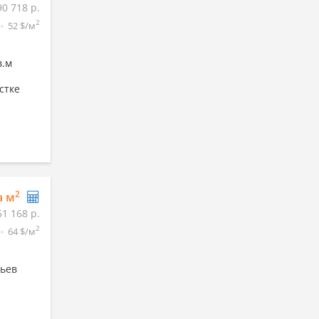
90 718 р.
2
52 $/м
в.м
стке
2
а м
51 168 р.
2
64 $/м
тьев