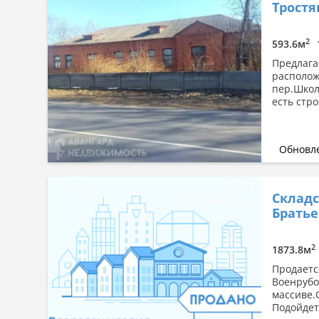
Тростя
2
593.6м
Предлага
располож
пер.Школ
есть стро
Обновле
Складс
Братье
2
1873.8м
Продаетс
Военрубо
массиве.
Подойдет