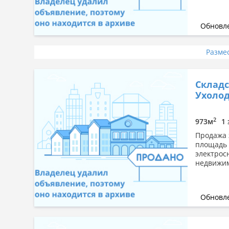
Обновле
Разме
Склад
Ухолод
2
973м
1 
Продажа 
площадь з
электрос
недвижим
Обновле