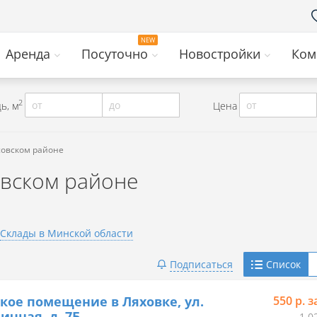
Аренда
Посуточно
Новостройки
Ком
2
от
до
от
ь, м
Цена
совском районе
овском районе
Склады в Минской области
Telegram
Подписаться
Список
Viber
кое помещение в Ляховке, ул.
550 р. з
ичная, д. 7Б
1 0