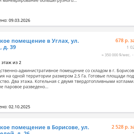
и маневрирование большегрузного...
но: 09.03.2026
кое помещение в Углах, ул.
678 р. з
 д. 39
1 0
≈ 350 000 $/мес.
1 этаж из 2
ственно-административное помещение со складом в г. Борисов
я на одной территории размером 2,5 Га. Готовые площади по
ство. Два этажа. Котельная с двумя твердотопливными котлами
е паровое разведено...
но: 02.10.2025
кое помещение в Борисове, ул.
2 528 р. з
елей, д. 26