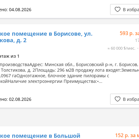
но: 04.08.2026
В избр
кое помещение в Борисове, ул.
593 р. з
кова, д. 2
1
≈ 60 000 $/мес.
этаж из 1
роизводстваАдрес: Минская обл., Борисовский р-н, г. Борисов, 
 Толстикова, д. 2Площадь: 296 м2В продажу лота входят:Земель
0,0967 гаОдноэтажное, блочное здание пилорамы с
койНаличие электроэнергии Преимущества:•...
но: 02.08.2026
В избр
ское помещение в Большой
152 р. за 