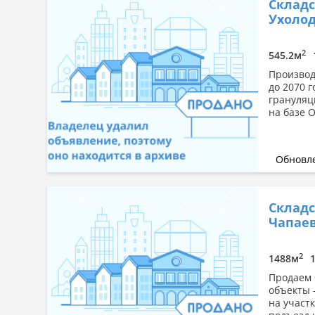
Склад
Ухолод
2
545.2м
Производ
до 2070 
грануляц
на базе 
Обновле
Складс
Чапаева
2
1488м
Продаем б
объекты 
на участ