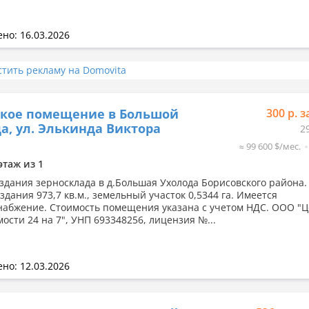
но: 16.03.2026
стить рекламу на Domovita
ское помещение в Большой
300 р. з
а, ул. Элькинда Виктора
2
≈ 99 600 $/мес.
этаж из 1
здания зерносклада в д.Большая Ухолода Борисовского района
дания 973,7 кв.м., земельный участок 0,5344 га. Имеется
набжение. Стоимость помещения указана с учетом НДС. ООО "
ости 24 на 7", УНП 693348256, лицензия №...
но: 12.03.2026