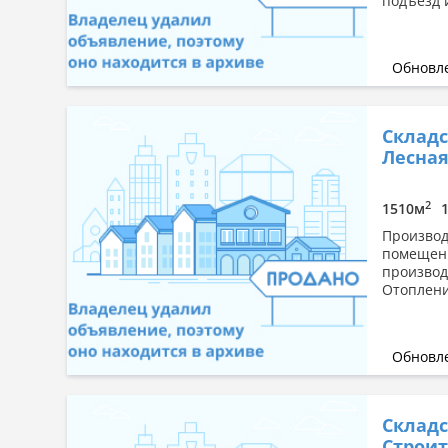
подъезд 
Обновле
Складс
Лесная,
2
1510м
Производ
помещени
производ
Отоплени
Обновле
Складс
Строит