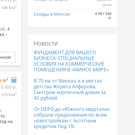
цена
2
188 $/м
Склады в Минске
4 981 548
р.
/с, 4
ка –
Новости
ФУНДАМЕНТ ДЛЯ ВАШЕГО
анное
БИЗНЕСА: СПЕЦИАЛЬНЫЕ
УСЛОВИЯ НА КОММЕРЧЕСКИЕ
ПОМЕЩЕНИЯ В «МИНСК-МИРЕ»
2
а м
В 70 км от Минска и в местах
детства Жореса Алферова.
10 000 р.
Смотрим кирпичный домик за
2
379 $/м
45 рублей
От DEPO до «Южного квартала»:
.
собрали предложения по всем
сто
новостройкам с льготным
езд на
кредитом под 1%