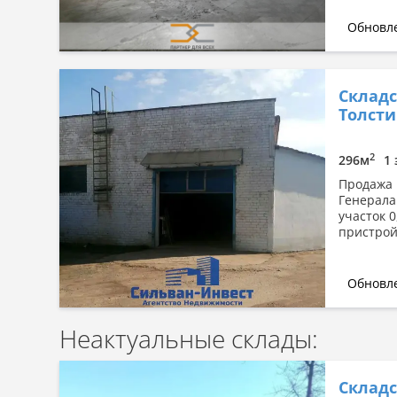
Обновле
Складс
Толсти
2
296м
1 
Продажа п
Генерала
участок 
пристрой
Обновле
Неактуальные склады:
Склад