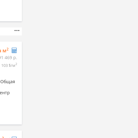
2
а м
91 469 р.
2
103 $/м
. Общая
Центр