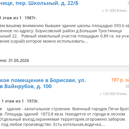
нице, пер. Школьный, д. 22/Б
≈ 31 000 $/мес.
1 этаж из 1
1987г.
ем вашему вниманию бывшее здание школы площадью 593.6 к
енное по адресу: Борисовский район д.Большая Тростяница
ьный 22. Ровный земельный участок площадью 0.89 га, на уча
ение (сарай) которое можно использовать...
но: 31.05.2026
кое помещение в Борисове, ул.
187 р. з
в Вайнрубов, д. 100
3
≈ 120 000 $/мес.
1 этаж из 1
1973г.
я здание - капитальное строение. Военный городок Печи бра
в. Площадь зданий 1873,8 кв.м. Находится от города в лесном
Отдельный въезд,охраняемая территория,огорожено забором.
 под любое производство. Есть котельная,водичка....