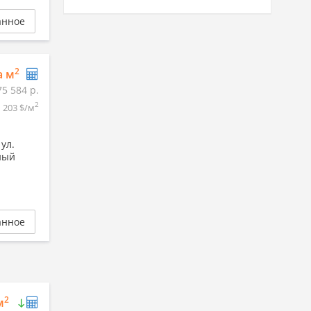
анное
2
а м
75 584 р.
2
203 $/м
ул.
ный
анное
2
м