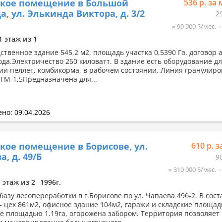
ское помещение в Большой
536 р. за 
а, ул. Элькинда Виктора, д. 3/2
2
≈ 99 900 $/мес.
1 этаж из 1
ственное здание 545,2 м2, площадь участка 0,5390 Га. договор
года.Электричество 250 киловатт. В здание есть оборудование д
ии пеллет, комбикорма, в рабочем состоянии. Линия гранулир
ОГМ-1,5Предназначена для...
но: 09.04.2026
кое помещение в Борисове, ул.
610 р. з
, д. 49/Б
9
≈ 310 000 $/мес.
1 этаж из 2
1996г.
азу лесопереработки в г.Борисове по ул. Чапаева 49б-2. В сост
– цех 861м2, офисное здание 104м2, гаражи и складские площад
ке площадью 1.19га, огорожена забором. Территория позволяет