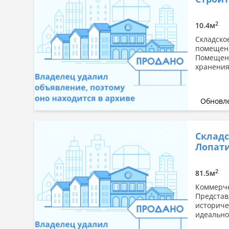
2
10.4м
Складско
помещени
Помещени
хранения
Обновле
Складс
Лопати
2
81.5м
Коммерче
Представ
историче
идеально