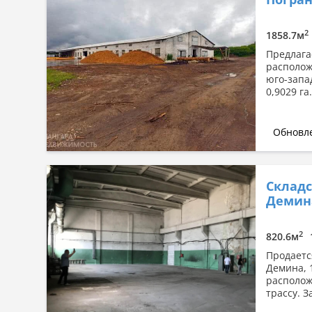
Сначала дорогие
По площади: большая → малая
2
1858.7м
По площади: малая → большая
Предлага
располож
юго-запа
0,9029 г
Обновле
Складс
Демин
2
820.6м
Продаетс
Демина, 
располож
трассу. 