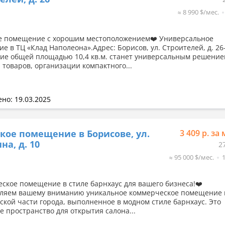
≈ 8 990 $/мес.
е помещение с хорошим местоположением❤️ Универсальное
е в ТЦ «Клад Наполеона».Адрес: Борисов, ул. Строителей, д. 26
е общей площадью 10,4 кв.м. станет универсальным решение
 товаров, организации компактного...
но: 19.03.2025
кое помещение в Борисове, ул.
3 409 р. за 
на, д. 10
2
≈ 95 000 $/мес.
ское помещение в стиле барнхаус для вашего бизнеса!❤️
ляем вашему вниманию уникальное коммерческое помещение 
ской части города, выполненное в модном стиле барнхаус. Это
е пространство для открытия салона...