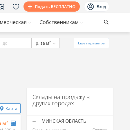
Подать БЕСПЛАТНО
Вход
мерческая
Собственникам
2
до
р. за м
Еще
параметры
Склады на продажу в
других городах
Карта
МИНСКАЯ ОБЛАСТЬ
2
а м
24 239 р.
Склады на продажу
Средняя