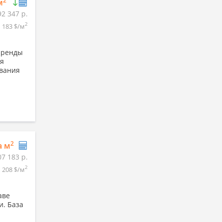
2
м
92 347 р.
2
183 $/м
 аренды
ля
ования
2
а м
07 183 р.
2
208 $/м
аве
и. База