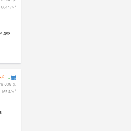
2
864 $/м
-
м для
2
м
78 008 р.
2
1 165 $/м
в