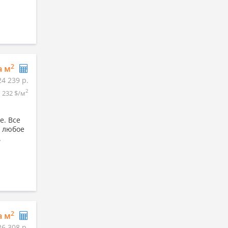
2
а м
24 239 р.
2
232 $/м
е. Все
д любое
.
2
а м
26 308 р.