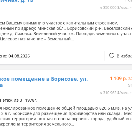
≈ 350 000 $/мес.
ем Вашему вниманию участок с капитальным строением,
енный по адресу: Минская обл., Борисовский р-н, Веселовский с
днее д. Ляховка. Земельный участок: Площадь земельного участ
а.Целевое назначение – Земельный...
но: 04.08.2026
В избр
кое помещение в Борисове, ул.
1 109 р. з
а
9
≈ 310 962 $/мес.
1 этаж из 3
1978г.
я изолированное помещение общей площадью 820,6 м.кв. на ул
13 в г. Борисове для размещения производства или склада. Ме
ения территории- южная сторона окраины города, удобный вы
Закреплена территория земельного...