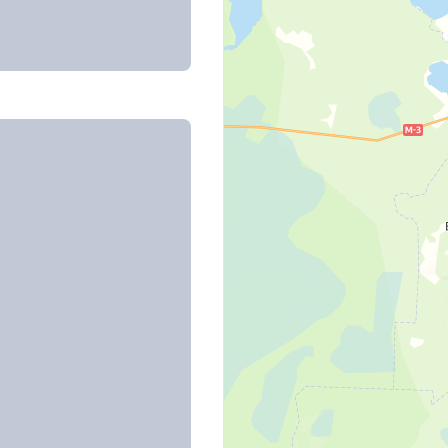
ой, д. 37
ожений
дия-Неман, д. 20/1