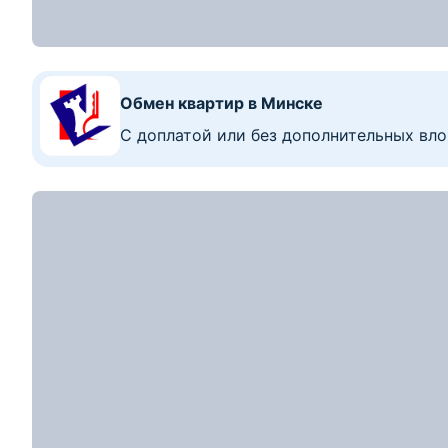
≈
34 172
$
583
$/м
2
2-комнатная квартира, Старо-Борисов, ул. Л
2-комн. кв
58.6
30
12.3
м
1
этаж из
1
2
Показать номер
100 050
р.
2
Цена за м
:
2 152
р.
≈
34 189
$
735
$/м
2
2-комнатная квартира, Борисов, ул. Днепров
2-комн. кв
46.49
31.83
6.5
м
5
этаж из
5
2
Показать номер
160 753
р.
2
Цена за м
:
2 381
р.
≈
54 932
$
814
$/м
2