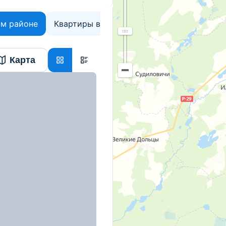
ом районе
Квартиры в Минской области
Карта
тивная, д. 1