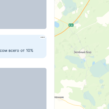
вая
ССР, д. 21