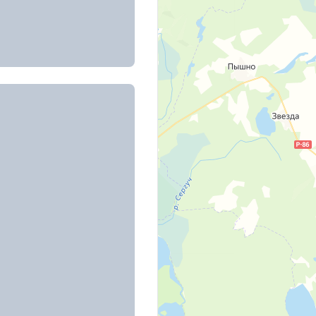
, д. 12
юции, д. 32