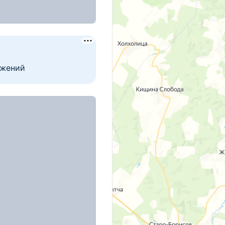
енина, д. 16
ская, д. 16