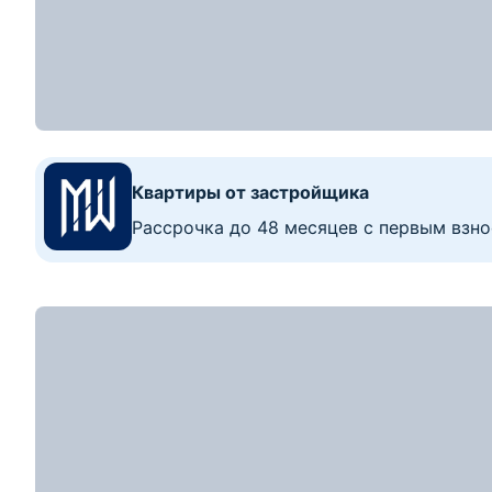
3-комн. кв
57.52
40.04
5.72
м
1
этаж из
5
2
Показать номер
45 000
р.
2
Цена за м
:
1 046
р.
≈
15 377
$
358
$/м
2
2-комнатная квартира, Трояновка, ул. Садо
2-комн. кв
43
26.5
7.1
м
2
этаж из
2
2
Показать номер
143 100
р.
2
Цена за м
:
2 917
р.
≈
48 900
$
997
$/м
2
3-комнатная квартира, Борисов, ул. 50 лет Б
3-комн. кв
49.8
34.4
5.9
м
5
этаж из
5
2