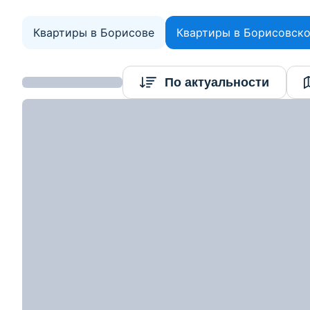
Квартиры в Борисове
Квартиры в Борисовск
Найдено 99
По актуальности
объектов
177986
р.
161 000
р.
2
Цена за м
:
2 465
р.
≈
55 016
$
843
$/м
2
3-комнатная квартира, Борисов, ул. Мелиора
3-комн. кв
65.3
43
7.2
м
3
этаж из
5
2
Показать номер
203 700
р.
2
Цена за м
:
3 301
р.
≈
69 608
$
1 128
$/м
2