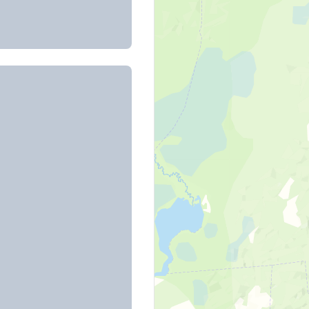
 д. 55
сом всего от 10%