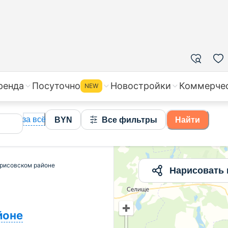
пка квартир в Борисовском районе, цены, стоимость
ренда
Посуточно
Новостройки
Коммерче
NEW
за всё
BYN
Все фильтры
Найти
орисовском районе
Нарисовать 
йоне