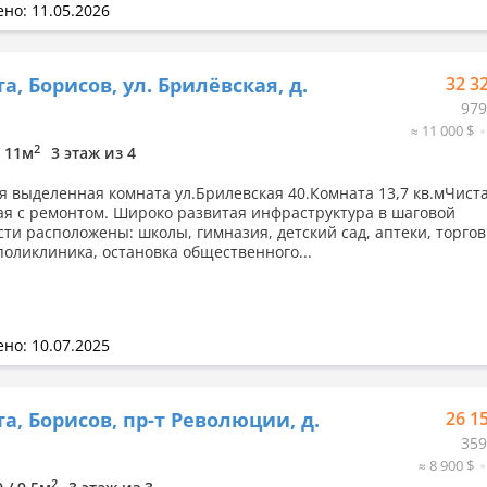
но: 11.05.2026
а, Борисов, ул. Брилёвская, д.
32 3
979
≈ 11 000 $
2
/ 11м
3 этаж из 4
я выделенная комната ул.Брилевская 40.Комната 13,7 кв.мЧиста
ая с ремонтом. Широко развитая инфраструктура в шаговой
сти расположены: школы, гимназия, детский сад, аптеки, торго
поликлиника, остановка общественного...
но: 10.07.2025
а, Борисов, пр-т Революции, д.
26 1
359
≈ 8 900 $
2