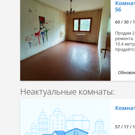
Комнат
Сначала дешевые
56
Сначала дорогие
По комнатности: большая →
60 / 30 / 
малая
Продам 2
По комнатности: малая →
ремонта. 
большая
10.4 метр
продаётся
По площади: большая → малая
По площади: малая → большая
Обновле
Неактуальные комнаты:
Комната
57 / 17 / 