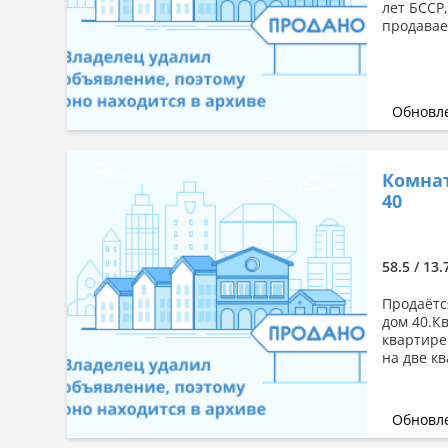
лет БССР
продаваем
Обновле
Комнат
40
58.5 / 13.
Продаётс
дом 40.К
квартире
на две к
Обновле