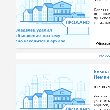
95.4 / 72.
Комната 
отличным
пр. Рево
кв. м., п
Обновле
Разме
Комнат
Неман,
80 / 30 / 
Две комн
уютные к
Борисов,
кв.м., из