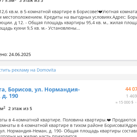
9 / 9.5м
3 этаж из 3
12,6 кв.м. в 5-комнатной квартире в Борисове!❤️Уютная комната
 местоположением. Кредиты на выгодных условиях.Адрес: Бори
люции. д 12. - Общая площадь квартиры 95,4 кв. м., жилая площ
лощадь кухни 9,5 кв. м.- Установлены...
но: 24.06.2025
стить рекламу на Domovita
а, Борисов, ул. Нормандия-
44 0
 д. 190
1 469
≈ 15 000 $
2
9м
2 этаж из 5
аты в 4-комнатной квартире. Половина квартиры.❤️ Продаются
омнаты в 4-комнатной квартире в тихом районе Борисова!Адре
 ул. Нормандия-Неман, д. 190- Общая площадь квартиры состав
 которых на жилую часть приходится...