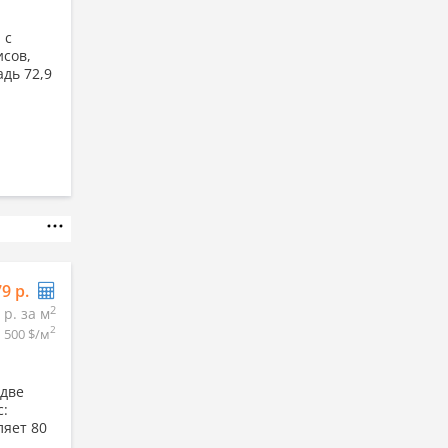
 с
сов,
адь 72,9
79 р.
2
 р. за м
2
500 $/м
 две
с:
ляет 80