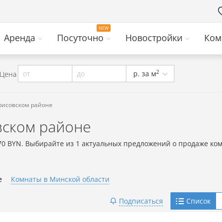
Аренда
Посуточно
Новостройки
Ком
2
от
до
р. за м
Цена
орисовском районе
вском районе
70 BYN. Выбирайте из 1 актуальных предложений о продаже ком
е
Комнаты в Минской области
Telegram
Подписаться
Список
Viber