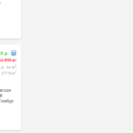
ь
26 р.
52 895 р.
2
 р. за м
2
1 277 $/м
вская
.В
Тамбур