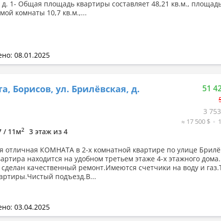
, д. 1- Общая площадь квартиры составляет 48,21 кв.м., площад
ой комнаты 10,7 кв.м.,...
но: 08.01.2025
а, Борисов, ул. Брилёвская, д.
51 4
3 753
≈ 17 500 $
2
7 / 11м
3 этаж из 4
я отличная КОМНАТА в 2-х комнатной квартире по улице Брилё
вартира находится на удобном третьем этаже 4-х этажного дома
 сделан качественный ремонт.Имеются счетчики на воду и газ.
вартиры.Чистый подъезд.В...
но: 03.04.2025