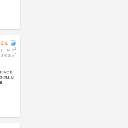
86 р.
2
 р. за м
2
819 $/м
таже в
оном. В
 в