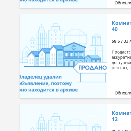
Обновле
Комнат
40
58.5 / 33 
Продаетс
аккуратн
доступно
центры, 
Обновле
Комнат
12