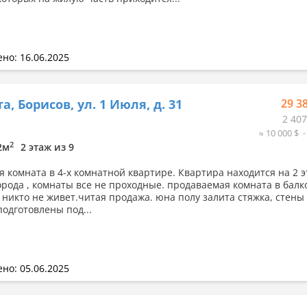
но: 16.06.2025
а, Борисов, ул. 1 Июля, д. 31
29 3
2 407
≈ 10 000 $
2
.2м
2 этаж из 9
я комната в 4-х комнатной квартире. Квартира находится на 2 э
орода , комнаты все не проходные. продаваемая комната в балк
 никто не живет.читая продажа. юна полу залита стяжка, стены
подготовлены под...
но: 05.06.2025