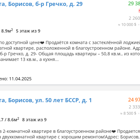
, Борисов, б-р Гречко, д. 29
29 3
2 260
≈ 10 000 $
2
/ 8.9м
5 этаж из 9
по доступной цене❤️ Продаётся комната с застеклённой лоджие
атной квартире, расположенной в благоустроенном районе. Адр
б-р Гречко, д. 29- Общая площадь квартиры – 50,8 кв.м., из кот
анимает 13 кв.м., а кухня...
но: 11.04.2025
, Борисов, ул. 50 лет БССР, д. 1
24 9
2 333
≈ 8 500 $
2
.7 / 8.6м
8 этаж из 9
в 2-комнатной квартире в благоустроенном районе❤️ Продаетс
в двухкомнатной квартире с хорошим ремонтом!Адрес: Борисов, 