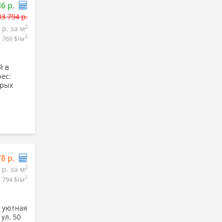
86 р.
33 794 р.
2
 р. за м
2
769 $/м
й в
ес:
орых
78 р.
2
 р. за м
2
794 $/м
я уютная
ул. 50