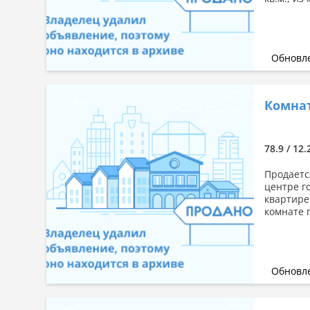
Обновле
Комнат
78.9 / 12
Продаетс
центре г
квартире
комнате 
Обновле