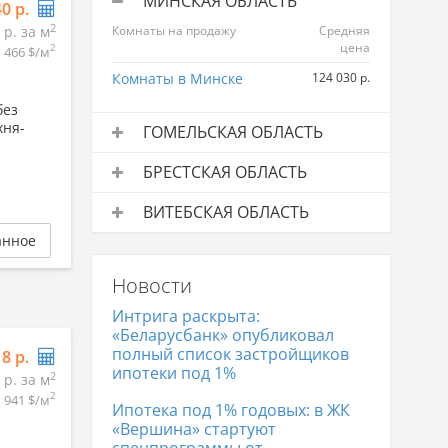
МИНСКАЯ ОБЛАСТЬ
40 р.
2
 р. за м
Комнаты на продажу
Средняя
цена
2
466 $/м
Комнаты в Минске
124 030 р.
без
хня-
ГОМЕЛЬСКАЯ ОБЛАСТЬ
Комнаты на продажу
Средняя
БРЕСТСКАЯ ОБЛАСТЬ
цена
Комнаты на продажу
Средняя
Комнаты в Гомеле
59 066 р.
ВИТЕБСКАЯ ОБЛАСТЬ
цена
анное
Комнаты на продажу
Средняя
Комнаты в Бресте
98 929 р.
цена
Новости
Комнаты в Витебске
48 450 р.
Интрига раскрыта:
«Беларусбанк» опубликовал
полный список застройщиков
18 р.
ипотеки под 1%
2
 р. за м
2
941 $/м
Ипотека под 1% годовых: в ЖК
«Вершина» стартуют