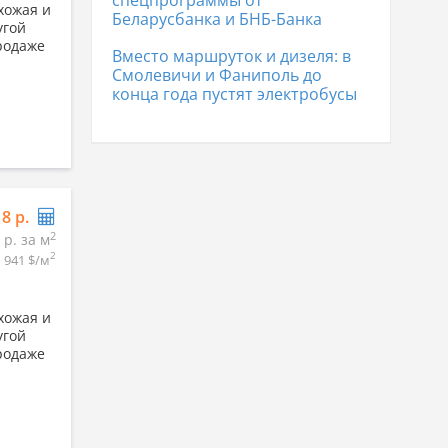
спецпрограммы от
хожая и
Беларусбанка и БНБ-Банка
угой
родаже
Вместо маршруток и дизеля: в
Смолевичи и Фаниполь до
конца года пустят электробусы
18 р.
2
 р. за м
2
941 $/м
хожая и
угой
родаже