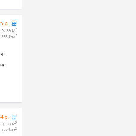
25 р.
2
 р. за м
2
333 $/м
я ,
вые
54 р.
2
 р. за м
2
122 $/м