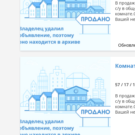
В продаж
с/у в об
комнате.
Вашей не
Обновле
Комната
57 / 17 / 
В продаж
с/у в об
комнате.
Вашей не