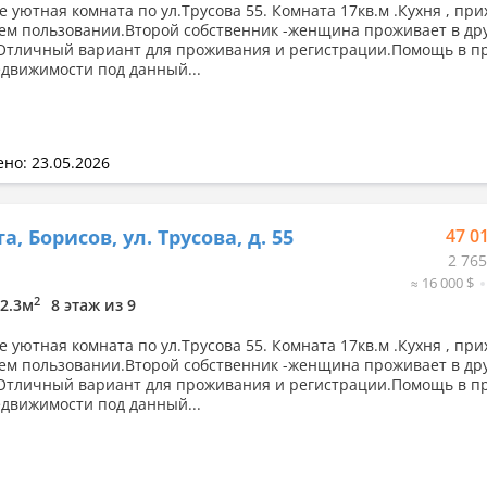
е уютная комната по ул.Трусова 55. Комната 17кв.м .Кухня , при
щем пользовании.Второй собственник -женщина проживает в др
Отличный вариант для проживания и регистрации.Помощь в п
движимости под данный...
но: 23.05.2026
, Борисов, ул. Трусова, д. 55
47 0
2 765
≈ 16 000 $
2
12.3м
8 этаж из 9
е уютная комната по ул.Трусова 55. Комната 17кв.м .Кухня , при
щем пользовании.Второй собственник -женщина проживает в др
Отличный вариант для проживания и регистрации.Помощь в п
движимости под данный...