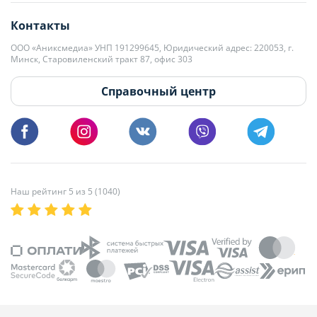
editor@domovita.by
+375 29 563-15-61 Кристина Филюта
Контакты
kb@domovita.by
+375 29 179-11-28 Владислав Гладченко
ООО «Аниксмедиа» УНП 191299645, Юридический адрес: 220053, г.
Мы принимаем звонки и отвечаем на письма в будние дни с 9:00 до
Минск, Старовиленский тракт 87, офис 303
18:00.
vg@domovita.by
Справочный центр
Пишите и звоните нам в будние дни с 8:00 до 20:00.
Наш рейтинг 5 из 5 (1040)