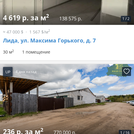
2
4 619 р. за м
138 575 р.
1
/
2
2
≈ 47 000 $
1 567 $/м
Лида, ул. Максима Горького, д. 7
2
30 м
1 помещение
UP
4 дня назад
2
236 р. за м
770 000 р.
1
/
16