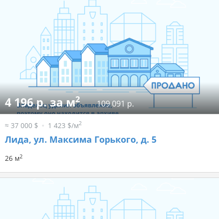
2
4 196 р. за м
109 091 р.
2
≈ 37 000 $
1 423 $/м
Лида, ул. Максима Горького, д. 5
2
26 м