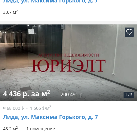
Лида, ул. Максима Горького, д. 7
2
33.7 м
2
4 436 р. за м
200 491 р.
1
/
5
2
≈ 68 000 $
1 505 $/м
Лида, ул. Максима Горького, д. 7
2
45.2 м
1 помещение