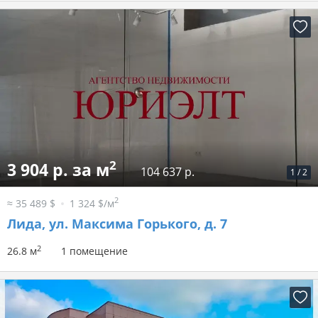
2
3 904 р. за м
104 637 р.
1
/
2
2
≈ 35 489 $
1 324 $/м
Лида, ул. Максима Горького, д. 7
2
26.8 м
1 помещение