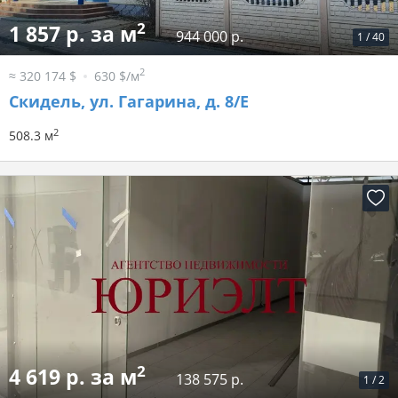
2
1 857 р. за м
944 000 р.
1
/
40
2
≈ 320 174 $
630 $/м
Скидель, ул. Гагарина, д. 8/Е
2
508.3 м
2
4 619 р. за м
138 575 р.
1
/
2