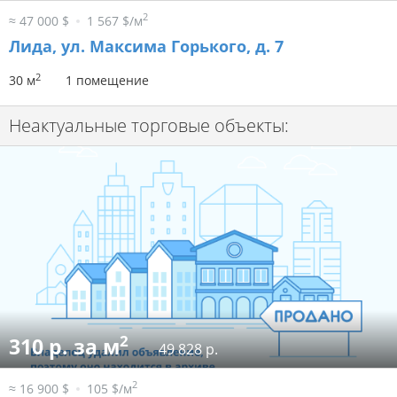
2
≈ 47 000 $
1 567 $/м
Лида, ул. Максима Горького, д. 7
2
30 м
1 помещение
Неактуальные торговые объекты:
2
310 р. за м
49 828 р.
2
≈ 16 900 $
105 $/м