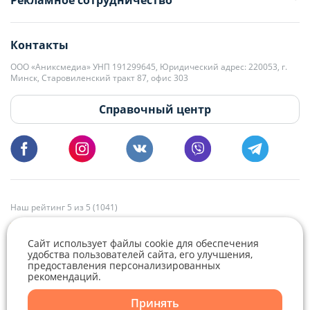
Рекламное сотрудничество
+375 33 376-13-70
editor@domovita.by
+375 29 563-15-61 Кристина Филюта
Контакты
kb@domovita.by
+375 29 179-11-28 Владислав Гладченко
ООО «Аниксмедиа» УНП 191299645, Юридический адрес: 220053, г.
Мы принимаем звонки и отвечаем на письма в будние дни с 9:00 до
Минск, Старовиленский тракт 87, офис 303
18:00.
vg@domovita.by
Справочный центр
Пишите и звоните нам в будние дни с 8:00 до 20:00.
Наш рейтинг 5 из 5 (1041)
Сайт использует файлы cookie для обеспечения
удобства пользователей сайта, его улучшения,
предоставления персонализированных
рекомендаций.
Telegram
Viber
Принять