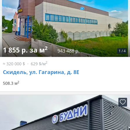
2
1 855 р. за м
943 488 р.
1
/
4
2
≈ 320 000 $
629 $/м
Скидель, ул. Гагарина, д. 8Е
2
508.3 м