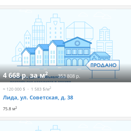
2
4 668 р. за м
353 808 р.
2
≈ 120 000 $
1 583 $/м
Лида, ул. Советская, д. 38
2
75.8 м