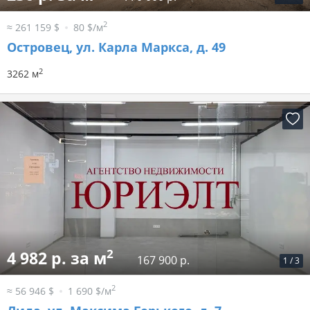
2
≈ 261 159 $
80 $/м
Островец, ул. Карла Маркса, д. 49
2
3262 м
2
4 982 р. за м
167 900 р.
1
/
3
2
≈ 56 946 $
1 690 $/м