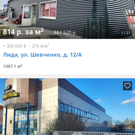
2
814 р. за м
884 520 р.
1
/
21
2
≈ 300 000 $
276 $/м
Лида, ул. Шевченко, д. 12/А
2
1087.1 м