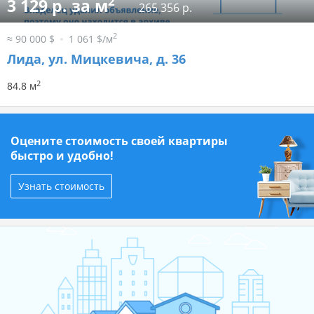
2
3 129 р. за м
265 356 р.
2
≈ 90 000 $
1 061 $/м
Лида, ул. Мицкевича, д. 36
2
84.8 м
Оцените стоимость своей квартиры
быстро и удобно!
Узнать стоимость