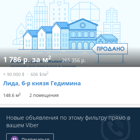
2
1 786 р. за м
265 356 р.
2
≈ 90 000 $
606 $/м
Лида, б-р князя Гедимина
2
148.6 м
2 помещения
Новые объявления по этому фильтру прямо в
вашем Viber
Подписаться