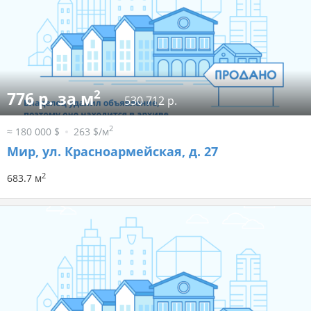
2
776 р. за м
530 712 р.
2
≈ 180 000 $
263 $/м
Мир, ул. Красноармейская, д. 27
2
683.7 м