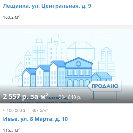
Лещанка, ул. Центральная, д. 9
2
160.2 м
2
2 557 р. за м
294 840 р.
2
≈ 100 000 $
867 $/м
Ивье, ул. 8 Марта, д. 10
2
115.3 м