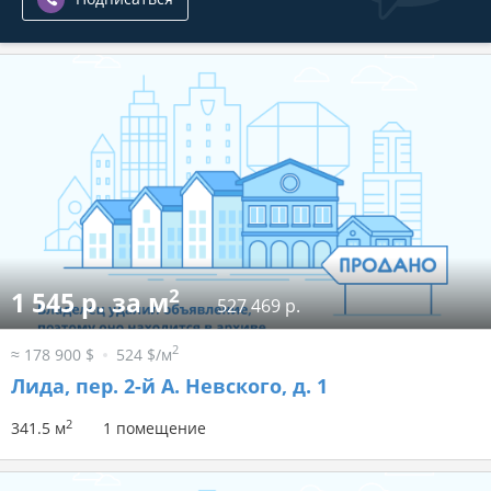
2
1 545 р. за м
527 469 р.
2
≈ 178 900 $
524 $/м
Лида, пер. 2-й А. Невского, д. 1
2
341.5 м
1 помещение