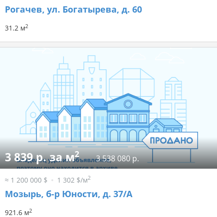
Рогачев, ул. Богатырева, д. 60
2
31.2 м
2
3 839 р. за м
3 538 080 р.
2
≈ 1 200 000 $
1 302 $/м
Мозырь, б-р Юности, д. 37/А
2
921.6 м