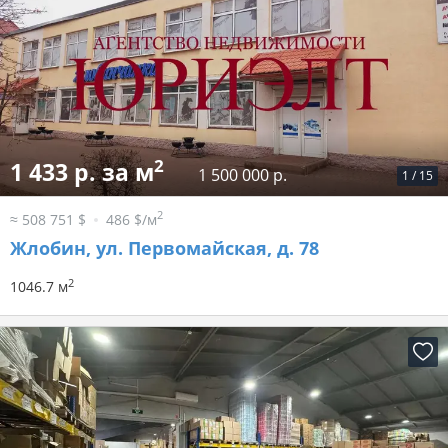
2
1 433 р. за м
1 500 000 р.
1
/
15
2
≈ 508 751 $
486 $/м
Жлобин, ул. Первомайская, д. 78
2
1046.7 м