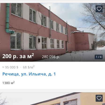
2
200 р. за м
280 098 р.
1
/
4
2
≈ 95 000 $
68 $/м
Речица, ул. Ильича, д. 1
2
1380 м