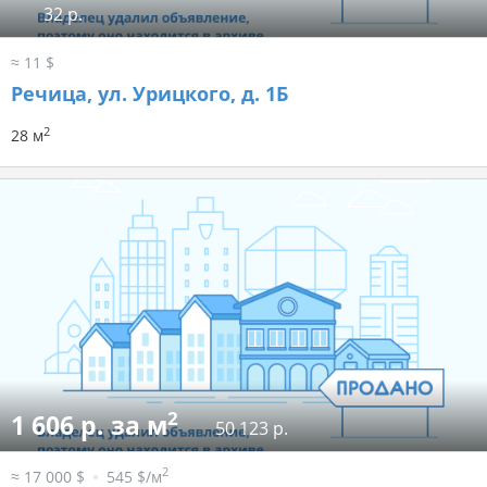
32 р.
≈ 11 $
Речица, ул. Урицкого, д. 1Б
2
28 м
2
1 606 р. за м
50 123 р.
2
≈ 17 000 $
545 $/м