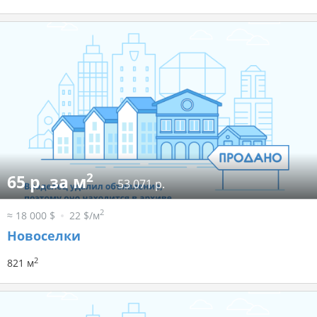
2
65 р. за м
53 071 р.
2
≈ 18 000 $
22 $/м
Новоселки
2
821 м