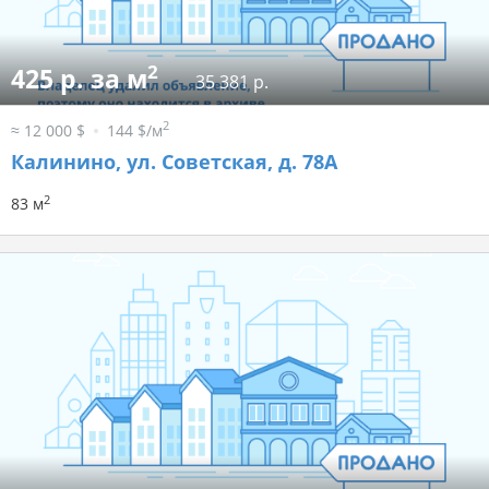
2
425 р. за м
35 381 р.
2
≈ 12 000 $
144 $/м
Калинино, ул. Советская, д. 78А
2
83 м