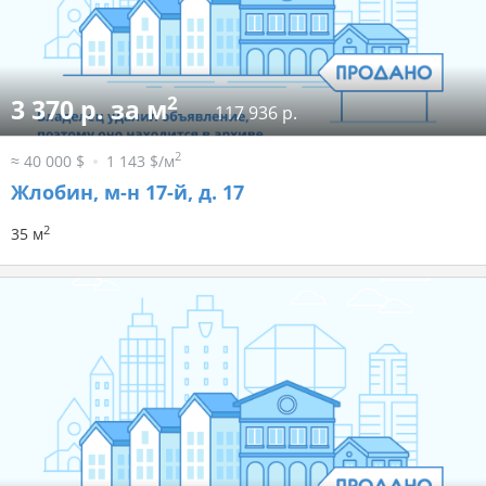
2
3 370 р. за м
117 936 р.
2
≈ 40 000 $
1 143 $/м
Жлобин, м-н 17-й, д. 17
2
35 м