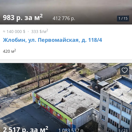
2
983 р. за м
412 776 р.
1
/
15
2
≈ 140 000 $
333 $/м
Жлобин, ул. Первомайская, д. 118/4
2
420 м
2
2 517 р. за м
1 083 537 р.
1
/
23