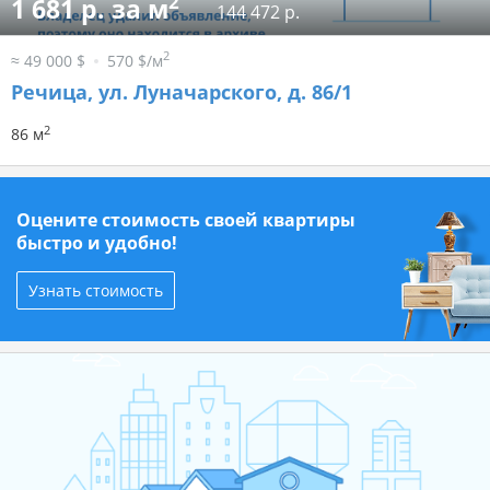
2
1 681 р. за м
144 472 р.
2
≈ 49 000 $
570 $/м
Речица, ул. Луначарского, д. 86/1
2
86 м
Оцените стоимость своей квартиры
быстро и удобно!
Узнать стоимость