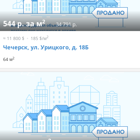
2
544 р. за м
34 791 р.
2
≈ 11 800 $
185 $/м
Чечерск, ул. Урицкого, д. 18Б
2
64 м