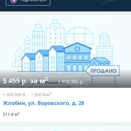
2
5 455 р. за м
2 800 980 р.
2
≈ 950 000 $
1 850 $/м
Жлобин, ул. Воровского, д. 28
2
511.4 м