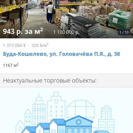
2
943 р. за м
1 100 000 р.
1
/
10
2
≈ 373 084 $
320 $/м
Буда-Кошелево, ул. Головачёва П.Я., д. 38
2
1167 м
Неактуальные торговые объекты: