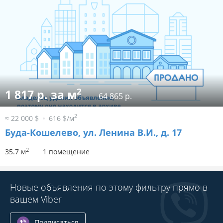
2
1 817 р. за м
64 865 р.
2
≈ 22 000 $
616 $/м
Буда-Кошелево, ул. Ленина В.И., д. 17
2
35.7 м
1 помещение
Новые объявления по этому фильтру прямо в
вашем Viber
Подписаться