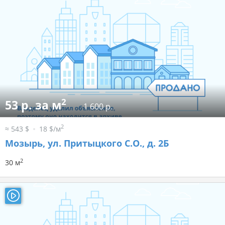
2
53 р. за м
1 600 р.
2
≈ 543 $
18 $/м
Мозырь, ул. Притыцкого С.О., д. 2Б
2
30 м