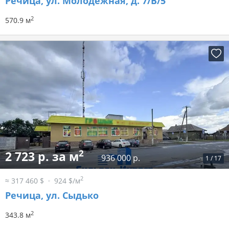
Речица, ул. Молодёжная, д. 7/В/5
2
570.9 м
2
2 723 р. за м
936 000 р.
1
/
17
2
≈ 317 460 $
924 $/м
Речица, ул. Сыдько
2
343.8 м