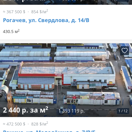
2
≈ 367 500 $
854 $/м
Рогачев, ул. Свердлова, д. 14/В
2
430.5 м
2
2 440 р. за м
1 393 119 р.
1
/
12
2
≈ 472 500 $
828 $/м