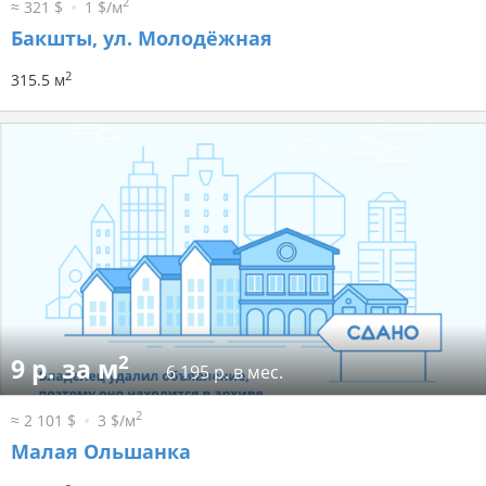
2
≈ 321 $
1 $/м
Бакшты, ул. Молодёжная
2
315.5 м
2
9 р. за м
6 195 р. в мес.
2
≈ 2 101 $
3 $/м
Малая Ольшанка