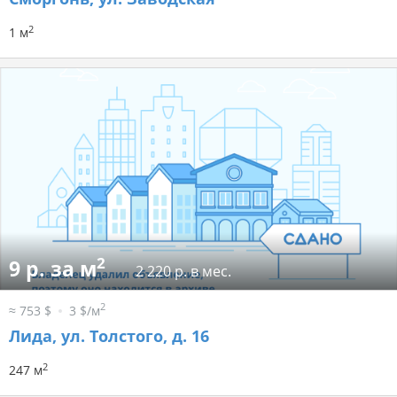
2
1 м
2
9 р. за м
2 220 р. в мес.
2
≈ 753 $
3 $/м
Лида, ул. Толстого, д. 16
2
247 м