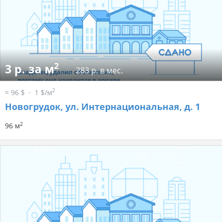
2
3 р. за м
283 р. в мес.
2
≈ 96 $
1 $/м
Новогрудок, ул. Интернациональная, д. 1
2
96 м