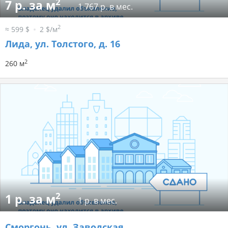
2
7 р. за м
1 767 р. в мес.
2
≈ 599 $
2 $/м
Лида, ул. Толстого, д. 16
2
260 м
2
1 р. за м
1 р. в мес.
Сморгонь, ул. Заводская