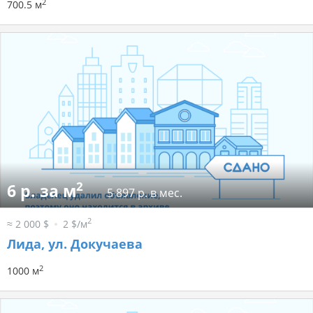
2
700.5 м
2
6 р. за м
5 897 р. в мес.
2
≈ 2 000 $
2 $/м
Лида, ул. Докучаева
2
1000 м