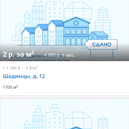
2
2 р. за м
4 080 р. в мес.
2
≈ 1 384 $
1 $/м
Шадинцы, д. 12
2
1700 м