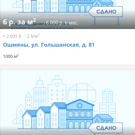
2
6 р. за м
6 000 р. в мес.
2
≈ 2 035 $
2 $/м
Ошмяны, ул. Гольшанская, д. 81
2
1000 м