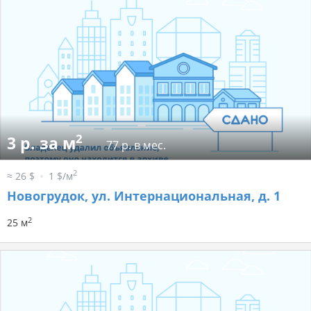
2
3 р. за м
77 р. в мес.
2
≈ 26 $
1 $/м
Новогрудок, ул. Интернациональная, д. 1
2
25 м