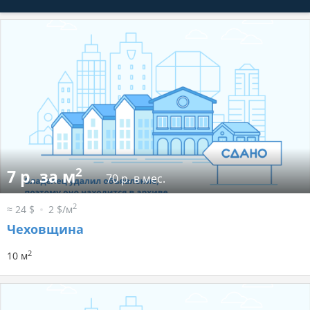
2
7 р. за м
70 р. в мес.
2
≈ 24 $
2 $/м
Чеховщина
2
10 м