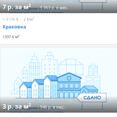
2
7 р. за м
9 363 р. в мес.
2
≈ 3 176 $
2 $/м
Краковка
2
1337.6 м
2
3 р. за м
946 р. в мес.