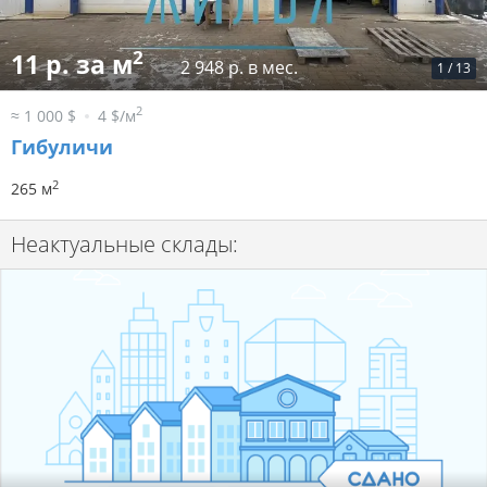
2
11 р. за м
2 948 р. в мес.
1
/
13
2
≈ 1 000 $
4 $/м
Гибуличи
2
265 м
Неактуальные склады: