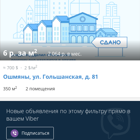
2
6 р. за м
2 064 р. в мес.
2
≈ 700 $
2 $/м
Ошмяны, ул. Гольшанская, д. 81
2
350 м
2 помещения
Новые объявления по этому фильтру прямо в
вашем Viber
Подписаться