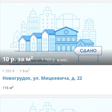
2
10 р. за м
1 160 р. в мес.
2
≈ 393 $
3 $/м
Новогрудок, ул. Мицкевича, д. 22
2
116 м