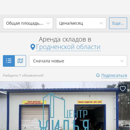
2
Общая площадь, м
Цена/месяц
Еще...
Ваш город -
state Гродненская
область
?
Аренда складов в
от
до
от
до
Гродненской области
Да
Выбрать город
2
р. за м
Сначала новые
Показать 1 объявление
Подписаться
Найдено 1 объявлений
Показать 1 объявление