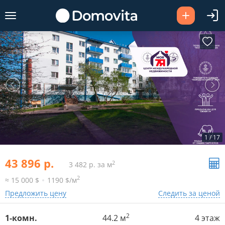
1
/
17
43 896 р.
2
3 482 р. за м
2
≈ 15 000 $
1190 $/м
Предложить цену
Следить за ценой
2
1-комн.
44.2 м
4 этаж