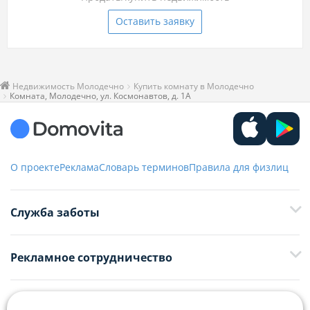
Оставить заявку
Недвижимость Молодечно
Купить комнату в Молодечно
Комната, Молодечно, ул. Космонавтов, д. 1А
О проекте
Реклама
Словарь терминов
Правила для физлиц
Служба заботы
+375 29 376-13-70
Рекламное сотрудничество
+375 33 376-13-70
editor@domovita.by
+375 29 563-15-61 Кристина Филюта
Контакты
kb@domovita.by