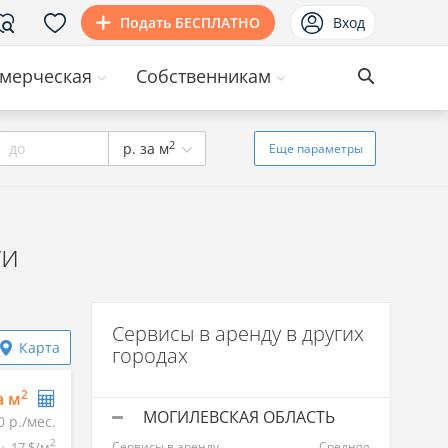
Подать БЕСПЛАТНО
Вход
мерческая
Собственникам
2
до
р. за м
Еще
параметры
ти
Сервисы в аренду в других
Карта
городах
2
а м
МОГИЛЕВСКАЯ ОБЛАСТЬ
0 р./мес.
2
17 $/м
Сервисы в аренду
Средняя