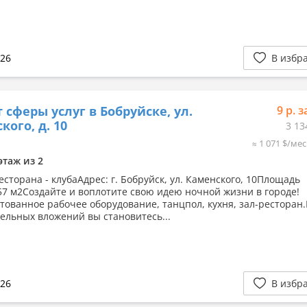
026
В избр
 сферы услуг в Бобруйске, ул.
9 р. з
кого, д. 10
3 13
≈ 1 071 $/мес
этаж из 2
сторана - клубаАдрес: г. Бобруйск, ул. Каменского, 10Площадь
57 м2Создайте и воплотите свою идею ночной жизни в городе!
тованное рабочее оборудование, танцпол, кухня, зал-ресторан.
ельных вложений вы становитесь...
026
В избр