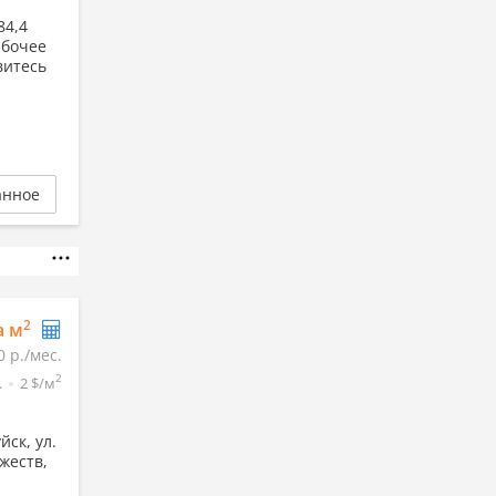
84,4
абочее
витесь
анное
2
а м
0 р./мес.
2
.
2 $/м
ск, ул.
жеств,