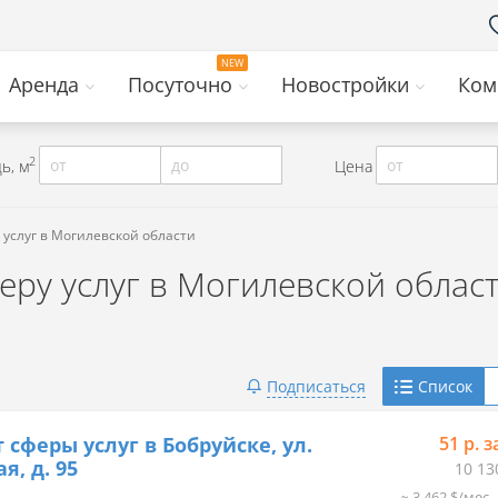
Аренда
Посуточно
Новостройки
Ком
2
от
до
от
ь, м
Цена
 услуг в Могилевской области
ру услуг в Могилевской облас
Telegram
Подписаться
Список
Viber
 сферы услуг в Бобруйске, ул.
51 р. з
я, д. 95
10 13
≈ 3 462 $/мес.