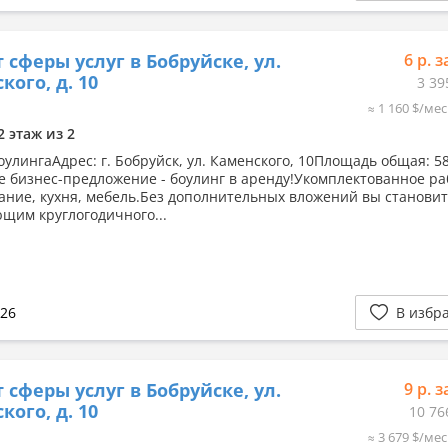
 сферы услуг в Бобруйске, ул.
6 р. з
кого, д. 10
3 39
≈ 1 160 $/мес
2 этаж из 2
оулингаАдрес: г. Бобруйск, ул. Каменского, 10Площадь общая: 58
е бизнес-предложение - боулинг в аренду!Укомплектованное р
ание, кухня, мебель.Без дополнительных вложений вы становит
щим круглогодичного...
026
В избр
 сферы услуг в Бобруйске, ул.
9 р. з
кого, д. 10
10 76
≈ 3 679 $/мес