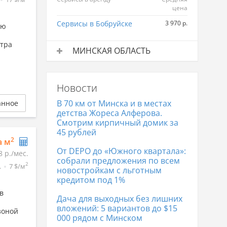
цена
Сервисы в Бобруйске
3 970 р.
ью
нтра
МИНСКАЯ ОБЛАСТЬ
Сервисы в аренду
Средняя
цена
Новости
Сервисы в Минске
7 269 р.
В 70 км от Минска и в местах
анное
детства Жореса Алферова.
Смотрим кирпичный домик за
45 рублей
2
а м
От DEPO до «Южного квартала»:
8 р./мес.
собрали предложения по всем
2
.
7 $/м
новостройкам с льготным
кредитом под 1%
в
Дача для выходных без лишних
вложений: 5 вариантов до $15
зоной
000 рядом с Минском