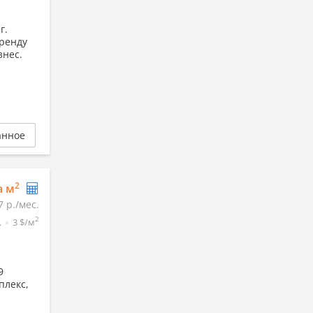
г.
аренду
знес.
анное
2
а м
7 р./мес.
2
.
3 $/м
9
плекс,