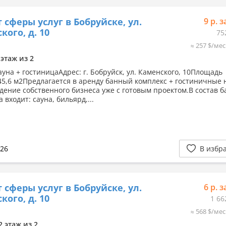
 сферы услуг в Бобруйске, ул.
9 р. з
кого, д. 10
75
≈ 257 $/мес
 этаж из 2
ауна + гостиницаАдрес: г. Бобруйск, ул. Каменского, 10Площадь
45,6 м2Предлагается в аренду банный комплекс + гостиничные 
дение собственного бизнеса уже с готовым проектом.В состав б
 входит: сауна, бильярд,...
026
В избр
 сферы услуг в Бобруйске, ул.
6 р. з
кого, д. 10
1 66
≈ 568 $/мес
2 этаж из 2