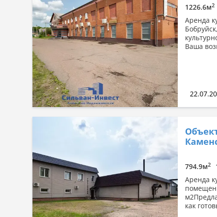
2
1226.6м
Аренда к
Бобруйск
культурн
Ваша воз
22.07.2
Объект
Каменс
2
794.9м
Аренда к
помещени
м2Предла
как готов