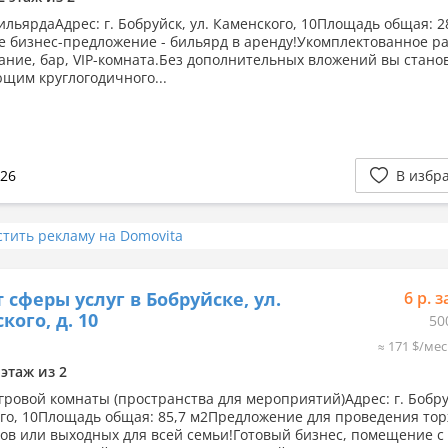
ильярдаАдрес: г. Бобруйск, ул. Каменского, 10Площадь общая: 2
е бизнес-предложение - бильярд в аренду!Укомплектованное р
ание, бар, VIP-комната.Без дополнительных вложений вы стано
щим круглогодичного...
026
В избр
стить рекламу на Domovita
 сферы услуг в Бобруйске, ул.
6 р. з
кого, д. 10
50
≈ 171 $/мес
 этаж из 2
гровой комнаты (пространства для мероприятий)Адрес: г. Бобруй
го, 10Площадь общая: 85,7 м2Предложение для проведения тор
ов или выходных для всей семьи!Готовый бизнес, помещение с