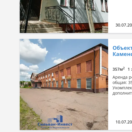
30.07.2
Объект
Каменс
2
357м
1 
Аренда ре
общая: 3
Укомплек
дополнит
10.07.2