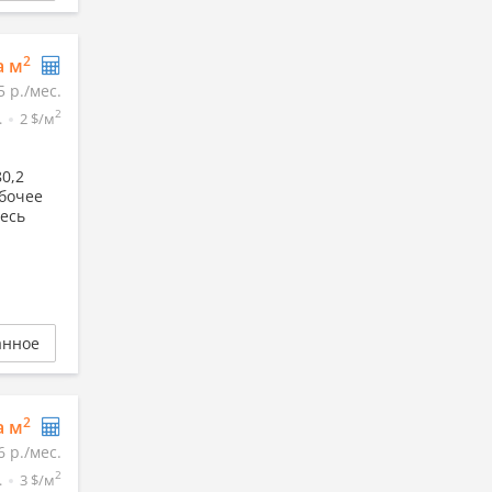
2
а м
5 р./мес.
2
.
2 $/м
0,2
абочее
есь
анное
2
а м
6 р./мес.
2
.
3 $/м