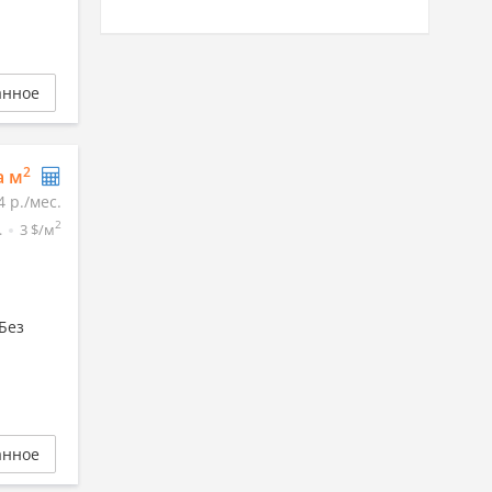
анное
2
а м
4 р./мес.
2
.
3 $/м
Без
анное