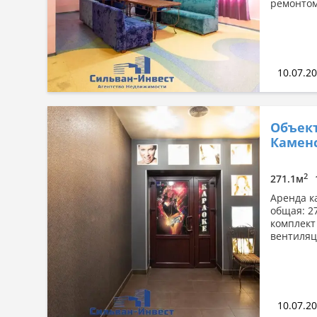
ремонтом
10.07.2
Объект
Каменс
2
271.1м
Аренда к
общая: 2
комплект
вентиляц
10.07.2