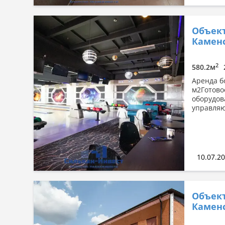
Объект
Каменс
2
580.2м
Аренда б
м2Готово
оборудов
управляю
10.07.2
Объект
Каменс