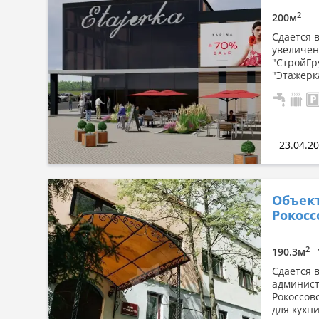
По площади: большая → малая
2
200м
По площади: малая → большая
Сдается 
увеличен
"СтройГр
"Этажерка
23.04.2
Объект
Рокоссо
2
190.3м
Сдается 
админист
Рокоссов
для кухни