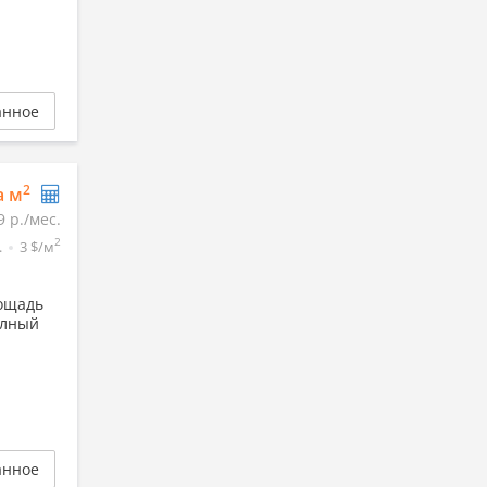
анное
2
а м
9 р./мес.
2
.
3 $/м
лощадь
олный
анное