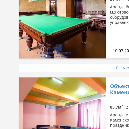
Аренда б
м2Готово
оборудов
управляю
10.07.2
Разме
Объект
Каменс
2
85.7м
2
Аренда и
Каменско
праздник