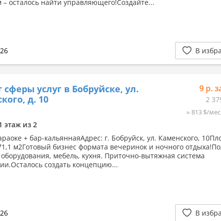
 – осталось найти управляющего!Создайте...
026
В избр
 сферы услуг в Бобруйске, ул.
9 р. з
кого, д. 10
2 37
≈ 813 $/мес
1 этаж из 2
араоке + бар-кальяннаяАдрес: г. Бобруйск, ул. Каменского, 10П
71,1 м2Готовый бизнес формата вечеринок и ночного отдыха!П
 оборудования, мебель, кухня. Приточно-вытяжная система
ии.Осталось создать концепцию...
026
В избр