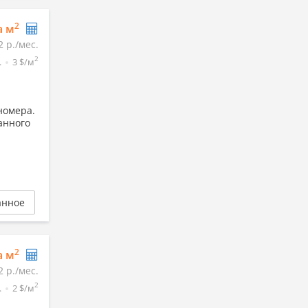
2
а м
2 р./мес.
2
.
3 $/м
номера.
анного
анное
2
а м
2 р./мес.
2
.
2 $/м