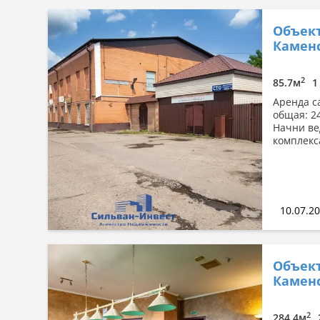
Объект
Каменс
2
85.7м
1
Аренда с
общая: 2
Начни ве
комплекса
10.07.2
Объект
Каменс
2
284.4м