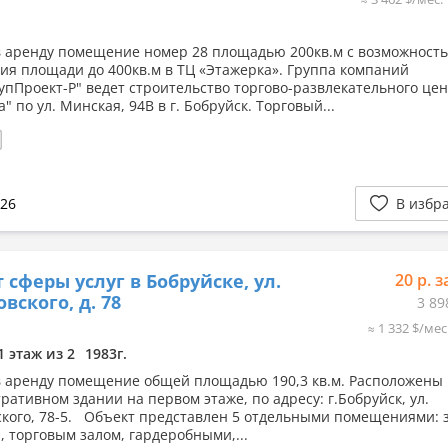
в аренду помещение номер 28 площадью 200кв.м с возможност
ия площади до 400кв.м в ТЦ «Этажерка». Группа компаний
упПроект-Р" ведет строительство торгово-развлекательного це
" по ул. Минская, 94В в г. Бобруйск. Торговый...
026
В избр
 сферы услуг в Бобруйске, ул.
20 р. з
вского, д. 78
3 89
≈ 1 332 $/мес
1 этаж из 2
1983г.
в аренду помещение общей площадью 190,3 кв.м. Расположены 
ративном здании на первом этаже, по адресу: г.Бобруйск, ул.
ского, 78-5. Объект представлен 5 отдельными помещениями: 
, торговым залом, гардеробными,...