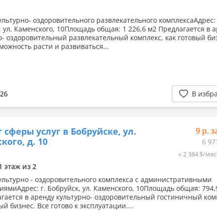
ультурно- оздоровительного развлекательного комплексаАдрес: 
, ул. Каменского, 10Площадь общая: 1 226,6 м2 Предлагается в 
о- оздоровительный развлекательный комплекс, как готовый би
можность расти и развиваться...
026
В избр
 сферы услуг в Бобруйске, ул.
9 р. з
кого, д. 10
6 97
≈ 2 384 $/мес
1 этаж из 2
ультурно - оздоровительного комплекса с административными
ямиАдрес: г. Бобруйск, ул. Каменского, 10Площадь общая: 794,
гается в аренду культурно- оздоровительный гостиничный ком
ый бизнес. Все готово к эксплуатации....