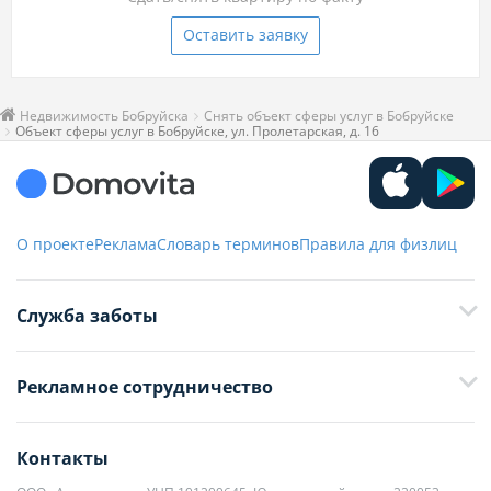
Оставить заявку
Недвижимость Бобруйска
Снять объект сферы услуг в Бобруйске
Объект сферы услуг в Бобруйске, ул. Пролетарская, д. 16
О проекте
Реклама
Словарь терминов
Правила для физлиц
Служба заботы
+375 29 376-13-70
Рекламное сотрудничество
+375 33 376-13-70
editor@domovita.by
+375 29 563-15-61 Кристина Филюта
Контакты
kb@domovita.by