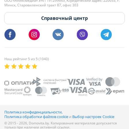
+375 29 179-11-28 Владислав Гладченко
ООО «Аниксмедиа» УНП 191299645, Юридический адрес: 220053, г.
Мы принимаем звонки и отвечаем на письма в будние дни с 9:00 до
Минск, Старовиленский тракт 87, офис 303
18:00.
vg@domovita.by
Справочный центр
Пишите и звоните нам в будние дни с 8:00 до 20:00.
Наш рейтинг 5 из 5 (1040)
Политика конфиденциальности,
Политика обработки файлов cookie
и
Выбор настроек Cookie
© 2015 - 2026, Domovita.by. Копирование материалов допускается
только при наличии активной ссылки.