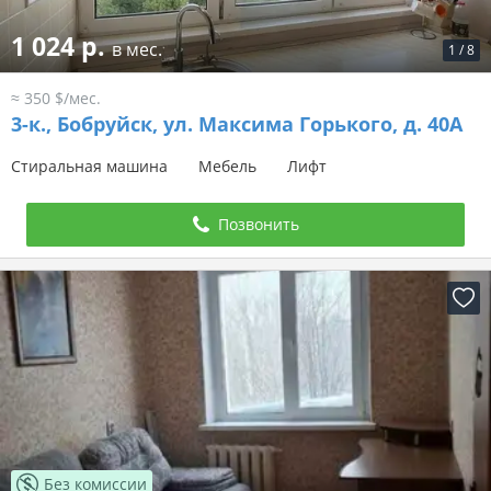
1 024 р.
в мес.
1
/
8
≈ 350 $/мес.
3-к.,
Бобруйск, ул. Максима Горького, д. 40А
Стиральная машина
Мебель
Лифт
Позвонить
Без комиссии