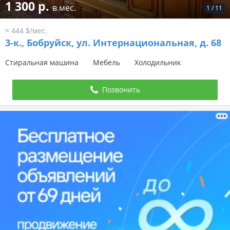
1 300 р.
в мес.
1
/
11
≈ 444 $/мес.
3-к.,
Бобруйск, ул. Интернациональная, д. 68
Стиральная машина
Мебель
Холодильник
Позвонить