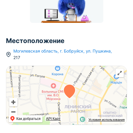
Местоположение
Могилевская область
,
г.
Бобруйск
,
ул. Пушкина
,
217
Как добраться
API Карт
Условия использования