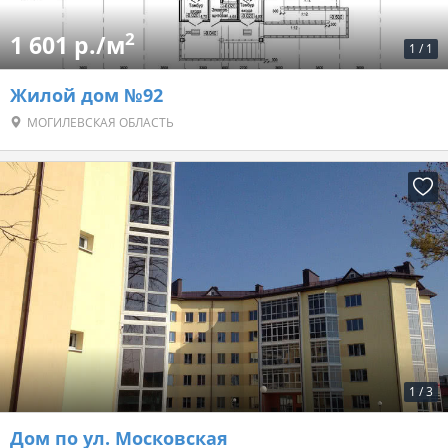
2
1 601 р./м
1
/
1
Жилой дом №92
МОГИЛЕВСКАЯ ОБЛАСТЬ
1
/
3
Дом по ул. Московская