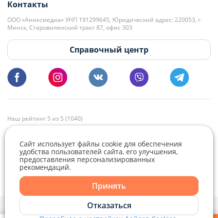
Контакты
kb@domovita.by
+375 29 179-11-28 Владислав Гладченко
ООО «Аниксмедиа» УНП 191299645, Юридический адрес: 220053, г.
Мы принимаем звонки и отвечаем на письма в будние дни с 9:00 до
Минск, Старовиленский тракт 87, офис 303
18:00.
vg@domovita.by
Справочный центр
Пишите и звоните нам в будние дни с 8:00 до 20:00.
Наш рейтинг 5 из 5 (1040)
Сайт использует файлы cookie для обеспечения
удобства пользователей сайта, его улучшения,
предоставления персонализированных
рекомендаций.
Принять
Отказаться
Политика конфиденциальности,
Политика обработки файлов cookie
и
Выбор настроек Cookie