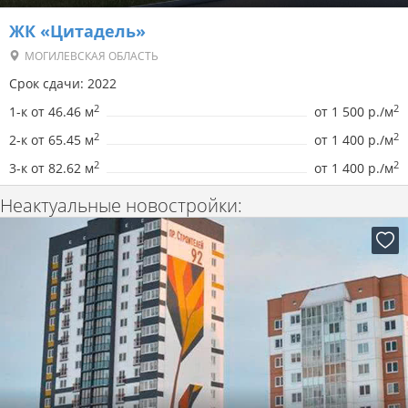
ЖК «Цитадель»
МОГИЛЕВСКАЯ ОБЛАСТЬ
Срок сдачи: 2022
2
2
1-к от 46.46 м
от
1 500 р./м
2
2
2-к от 65.45 м
от
1 400 р./м
2
2
3-к от 82.62 м
от
1 400 р./м
Неактуальные новостройки: