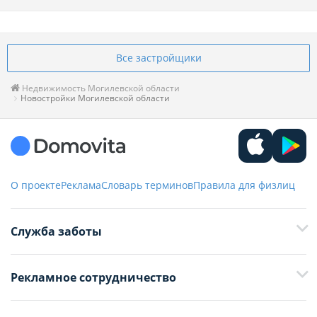
Все застройщики
Недвижимость Могилевской области
Новостройки Могилевской области
О проекте
Реклама
Словарь терминов
Правила для физлиц
Служба заботы
+375 29 376-13-70
Рекламное сотрудничество
+375 33 376-13-70
editor@domovita.by
+375 29 563-15-61 Кристина Филюта