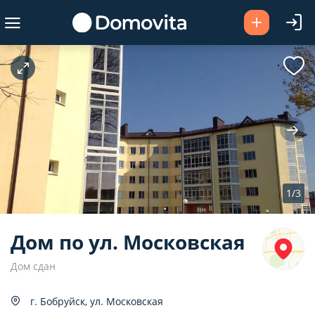
2
ая площадь, м
2
ая, м
2
ня, м
1/3
Дом по ул. Московская
Дом сдан
Показать 0 квартир
г. Бобруйск, ул. Московская