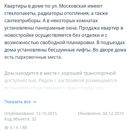
НАСТРОЙТЕ ПАРАМЕТРЫ
НАСТРОЙТЕ ПАРАМЕТРЫ
Квартиры в доме по ул. Московская имеют
стеклопакеты, радиаторы отопления, а также
ИСПОЛЬЗОВАНИЯ ФАЙЛОВ
ИСПОЛЬЗОВАНИЯ ФАЙЛОВ
сантехприборы. А в некоторых комнатах
Опишите проблему
COOKIE
COOKIE
установлены панорамные окна. Продажа квартир в
новостройке осуществляется без отделки и с
возможностью свободной планировки. В подъездах
Вы можете настроить использование
Вы можете настроить использование
дома установлены бесшумные лифты. Во дворе дома
каждого типа файлов cookie, за
каждого типа файлов cookie, за
есть парковочные места.
исключением типа «технические/
исключением типа «технические/
Дом находится в месте с хорошей транспортной
функциональные (обязательные) cookie»,
функциональные (обязательные) cookie»,
доступностью. Рядом с застройкой размещаются
без которых невозможно корректное
без которых невозможно корректное
остановки общественного транспорта, что
функционирование сайта domovita.by
функционирование сайта domovita.by
Email для связи с вами (необязательно)
позволяет добраться в любую точку города.
(далее – Сайт).
(далее – Сайт).
Показать все
Не забыл зайстройщик и про инфраструктуру
Даю согласие на обработку
Опубликовано: 12.10.2015
Обновлено: 04.12.2019
Сайт запоминает Ваш выбор настроек на 1
Сайт запоминает Ваш выбор настроек на 1
района. В шаговой доступности расположились
Персональных данных
и соглашаюсь с
Код объекта: 32
условиями
Политики
конфиденциальности
различные образовательные, банковские, торговые
год. По окончании этого периода Сайт
год. По окончании этого периода Сайт
0 / 6 / 88