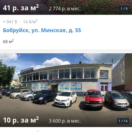
2
41 р. за м
2 774 р. в мес.
1
/
9
2
≈ 941 $
14 $/м
Бобруйск, ул. Минская, д. 55
2
68 м
2
10 р. за м
3 600 р. в мес.
1
/
14