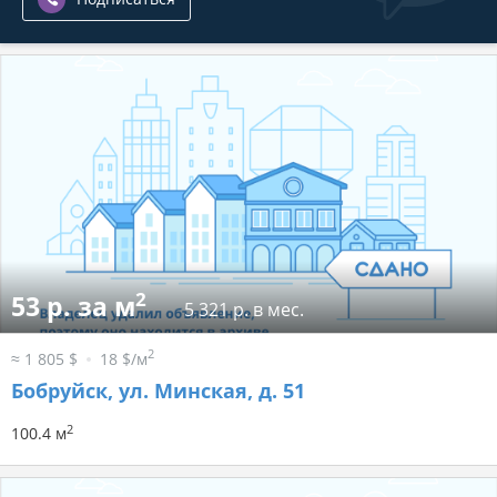
2
53 р. за м
5 321 р. в мес.
2
≈ 1 805 $
18 $/м
Бобруйск, ул. Минская, д. 51
2
100.4 м