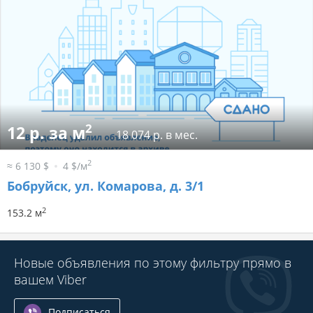
2
12 р. за м
18 074 р. в мес.
2
≈ 6 130 $
4 $/м
Бобруйск, ул. Комарова, д. 3/1
2
153.2 м
Новые объявления по этому фильтру прямо в
вашем Viber
Подписаться