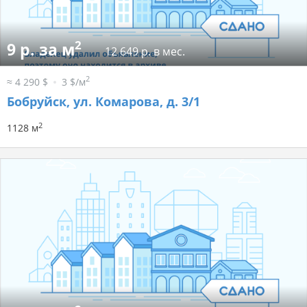
2
9 р. за м
12 649 р. в мес.
2
≈ 4 290 $
3 $/м
Бобруйск, ул. Комарова, д. 3/1
2
1128 м