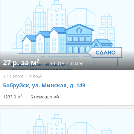
2
27 р. за м
33 315 р. в мес.
2
≈ 11 299 $
9 $/м
Бобруйск, ул. Минская, д. 149
2
1233.9 м
6 помещений