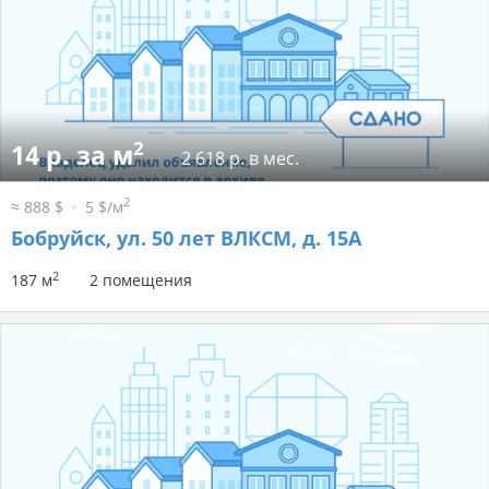
2
14 р. за м
2 618 р. в мес.
2
≈ 888 $
5 $/м
Бобруйск, ул. 50 лет ВЛКСМ, д. 15А
2
187 м
2 помещения