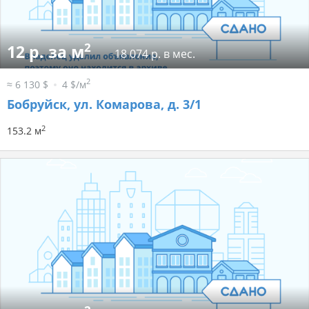
2
12 р. за м
18 074 р. в мес.
2
≈ 6 130 $
4 $/м
Бобруйск, ул. Комарова, д. 3/1
2
153.2 м