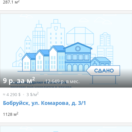
2
287.1 м
2
9 р. за м
12 649 р. в мес.
2
≈ 4 290 $
3 $/м
Бобруйск, ул. Комарова, д. 3/1
2
1128 м