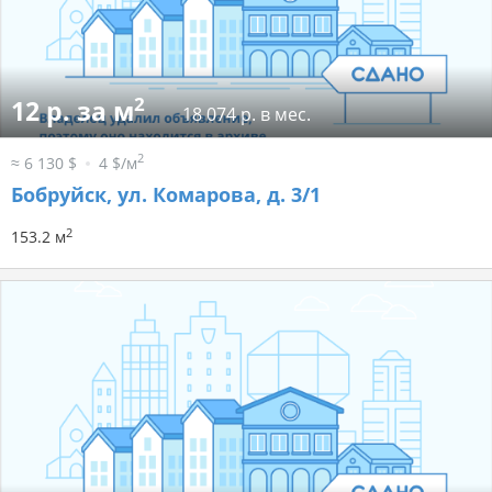
2
12 р. за м
18 074 р. в мес.
2
≈ 6 130 $
4 $/м
Бобруйск, ул. Комарова, д. 3/1
2
153.2 м