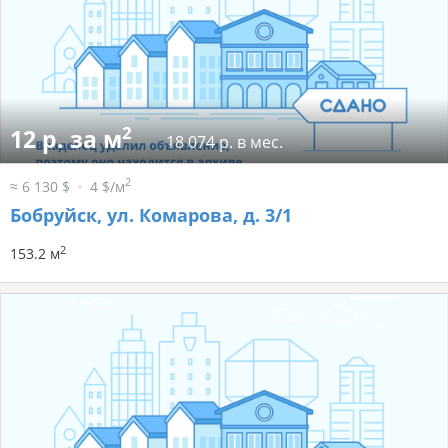
2
12 р. за м
18 074 р. в мес.
2
≈ 6 130 $
4 $/м
Бобруйск, ул. Комарова, д. 3/1
2
153.2 м