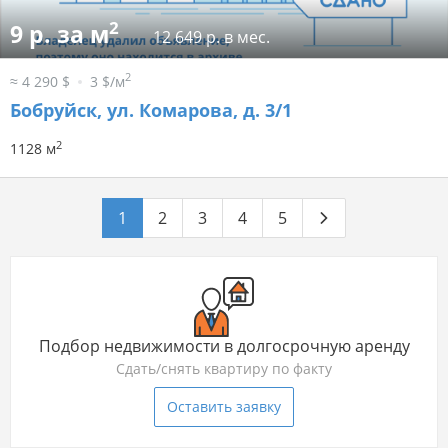
2
9 р. за м
12 649 р. в мес.
2
≈ 4 290 $
3 $/м
Бобруйск, ул. Комарова, д. 3/1
2
1128 м
1
2
3
4
5
Подбор недвижимости в долгосрочную аренду
Сдать/снять квартиру по факту
Оставить заявку