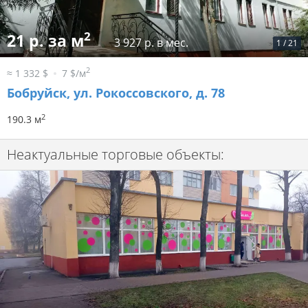
2
21 р. за м
3 927 р. в мес.
1
/
21
2
≈ 1 332 $
7 $/м
Бобруйск, ул. Рокоссовского, д. 78
2
190.3 м
Неактуальные торговые объекты: