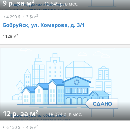
2
9 р. за м
12 649 р. в мес.
2
≈ 4 290 $
3 $/м
Бобруйск, ул. Комарова, д. 3/1
2
1128 м
2
12 р. за м
18 074 р. в мес.
2
≈ 6 130 $
4 $/м