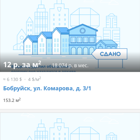
2
12 р. за м
18 074 р. в мес.
2
≈ 6 130 $
4 $/м
Бобруйск, ул. Комарова, д. 3/1
2
153.2 м