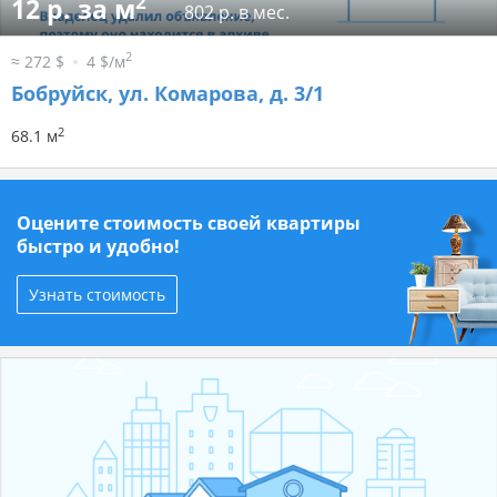
2
12 р. за м
802 р. в мес.
2
≈ 272 $
4 $/м
Бобруйск, ул. Комарова, д. 3/1
2
68.1 м
Оцените стоимость своей квартиры
быстро и удобно!
Узнать стоимость