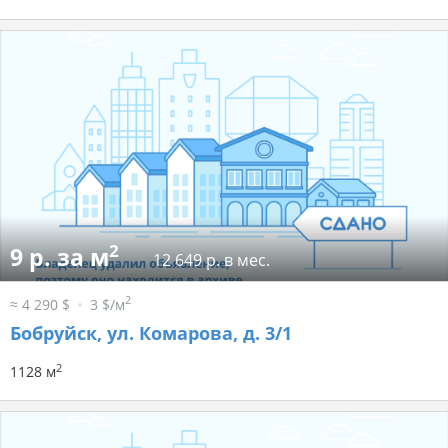
2
9 р. за м
12 649 р. в мес.
2
≈ 4 290 $
3 $/м
Бобруйск, ул. Комарова, д. 3/1
2
1128 м