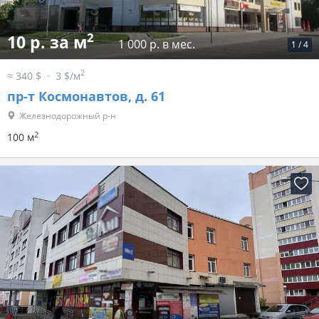
2
10 р. за м
1 000 р. в мес.
1
/
4
2
≈ 340 $
3 $/м
пр-т Космонавтов, д. 61
Железнодорожный р-н
2
100 м