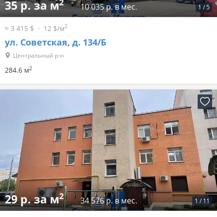
2
35 р. за м
10 035 р. в мес.
1
/
5
2
≈ 3 415 $
12 $/м
ул. Советская, д. 134/Б
Центральный р-н
2
284.6 м
2
29 р. за м
34 576 р. в мес.
1
/
11