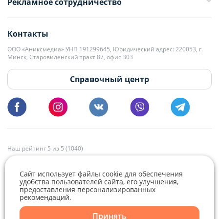
Рекламное сотрудничество
+375 33 376-13-70
editor@domovita.by
+375 29 563-15-61 Кристина Филюта
Контакты
kb@domovita.by
+375 29 179-11-28 Владислав Гладченко
ООО «Аниксмедиа» УНП 191299645, Юридический адрес: 220053, г.
Мы принимаем звонки и отвечаем на письма в будние дни с 9:00 до
Минск, Старовиленский тракт 87, офис 303
18:00.
vg@domovita.by
Справочный центр
Пишите и звоните нам в будние дни с 8:00 до 20:00.
Наш рейтинг 5 из 5 (1040)
Сайт использует файлы cookie для обеспечения
удобства пользователей сайта, его улучшения,
предоставления персонализированных
рекомендаций.
Telegram
Viber
Принять