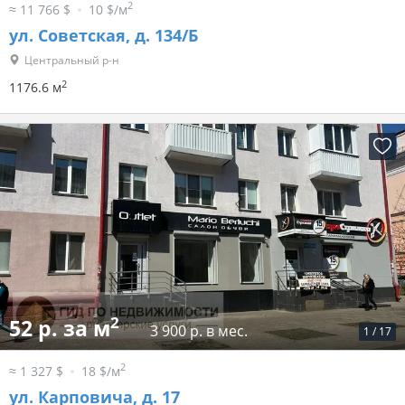
2
≈ 11 766 $
10 $/м
ул. Советская, д. 134/Б
Центральный р-н
2
1176.6 м
2
52 р. за м
3 900 р. в мес.
1
/
17
2
≈ 1 327 $
18 $/м
ул. Карповича, д. 17