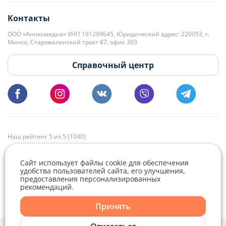
editor@domovita.by
+375 29 563-15-61 Кристина Филюта
Контакты
kb@domovita.by
+375 29 179-11-28 Владислав Гладченко
ООО «Аниксмедиа» УНП 191299645, Юридический адрес: 220053, г.
Мы принимаем звонки и отвечаем на письма в будние дни с 9:00 до
Минск, Старовиленский тракт 87, офис 303
18:00.
vg@domovita.by
Справочный центр
Пишите и звоните нам в будние дни с 8:00 до 20:00.
Наш рейтинг 5 из 5 (1040)
Сайт использует файлы cookie для обеспечения
удобства пользователей сайта, его улучшения,
предоставления персонализированных
рекомендаций.
Принять