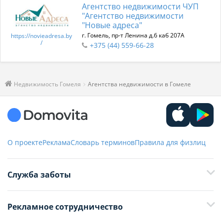
Агентство недвижимости ЧУП
"Агентство недвижимости
"Новые адреса"
г. Гомель, пр-т Ленина д.6 каб 207А
https://novieadresa.by
/
+375 (44) 559-66-28
Недвижимость Гомеля
Агентства недвижимости в Гомеле
О проекте
Реклама
Словарь терминов
Правила для физлиц
Служба заботы
+375 29 376-13-70
Рекламное сотрудничество
+375 33 376-13-70