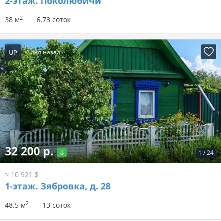
2-этаж.
Поколюбичи
2
38 м
6.73 соток
UP
4 дня назад
32 200 р.
1
/
24
≈ 10 921 $
1-этаж.
Зябровка, д. 28
2
48.5 м
13 соток