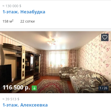
≈ 130 000 $
1-этаж.
Незабудка
2
158 м
22 сотки
116 500 р.
1
/
26
≈ 39 513 $
1-этаж.
Алексеевка