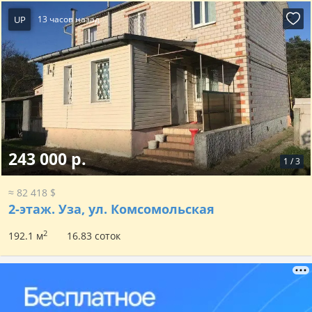
UP
13 часов назад
243 000 р.
1
/
3
≈ 82 418 $
2-этаж.
Уза, ул. Комсомольская
2
192.1 м
16.83 соток