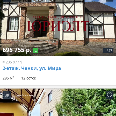
695 755 р.
1
/
27
≈ 235 977 $
2-этаж.
Ченки, ул. Мира
2
295 м
12 соток
UP
6 дней назад