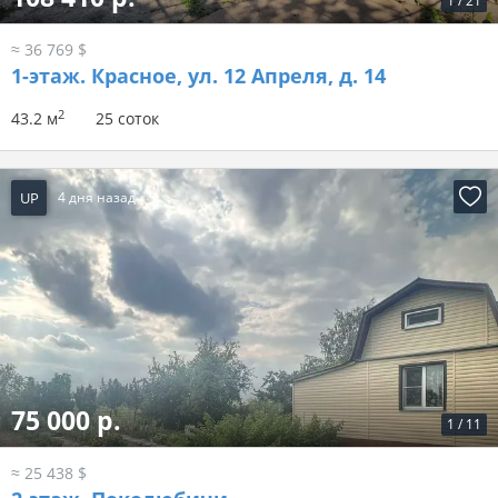
1
/
21
≈ 36 769 $
1-этаж.
Красное, ул. 12 Апреля, д. 14
2
43.2 м
25 соток
UP
4 дня назад
75 000 р.
1
/
11
≈ 25 438 $