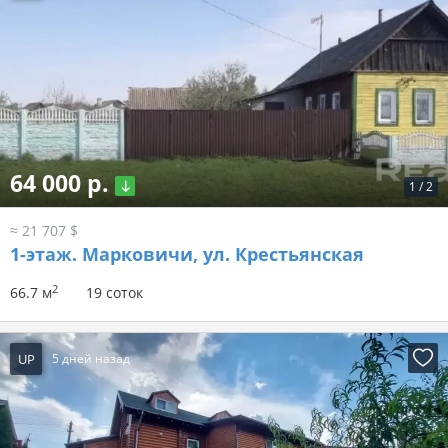
64 000 р.
1
/
2
≈ 21 707 $
1-этаж.
Марковичи, ул. Крестьянская
2
66.7 м
19 соток
UP
5 дней назад