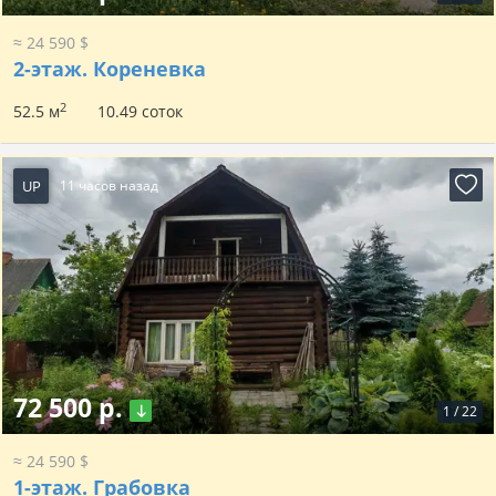
≈ 24 590 $
2-этаж.
Кореневка
2
52.5 м
10.49 соток
UP
11 часов назад
72 500 р.
1
/
22
≈ 24 590 $
1-этаж.
Грабовка