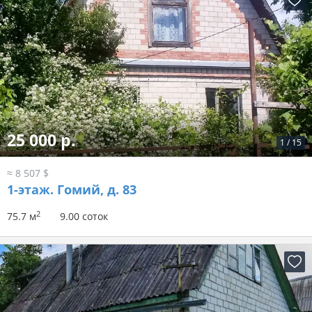
25 000 р.
1
/
15
≈ 8 507 $
1-этаж.
Гомий, д. 83
2
75.7 м
9.00 соток