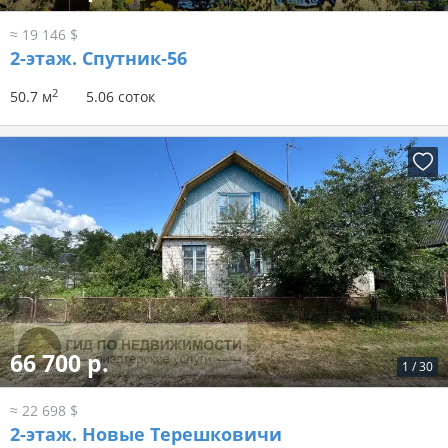
≈ 19 146 $
2-этаж.
Спутник-56
2
50.7 м
5.06 соток
66 700 р.
1
/
30
≈ 22 698 $
2-этаж.
Новые Терешковичи