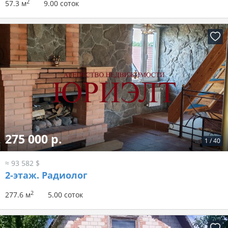
2
57.3 м
9.00 соток
275 000 р.
1
/
40
≈ 93 582 $
2-этаж.
Радиолог
2
277.6 м
5.00 соток