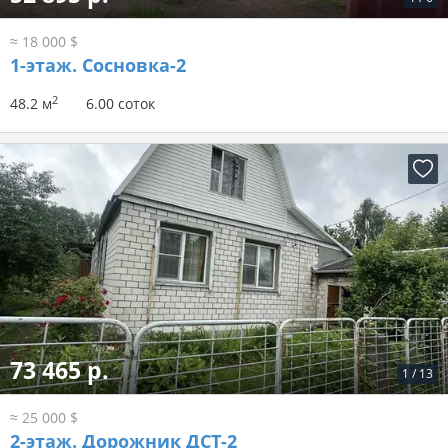
≈ 18 000 $
1-этаж.
Сосновка-2
2
48.2 м
6.00 соток
73 465 р.
1
/
13
≈ 25 000 $
2-этаж.
Дорожник ДСТ-2