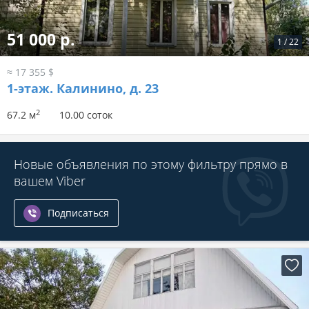
51 000 р.
1
/
22
≈ 17 355 $
1-этаж.
Калинино, д. 23
2
67.2 м
10.00 соток
Новые объявления по этому фильтру прямо в
вашем Viber
Подписаться