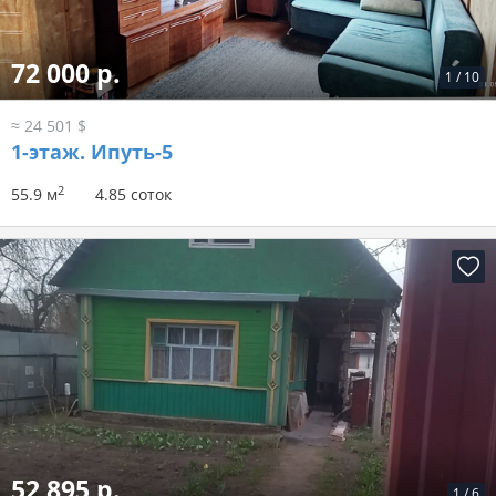
72 000 р.
1
/
10
≈ 24 501 $
1-этаж.
Ипуть-5
2
55.9 м
4.85 соток
52 895 р.
1
/
6