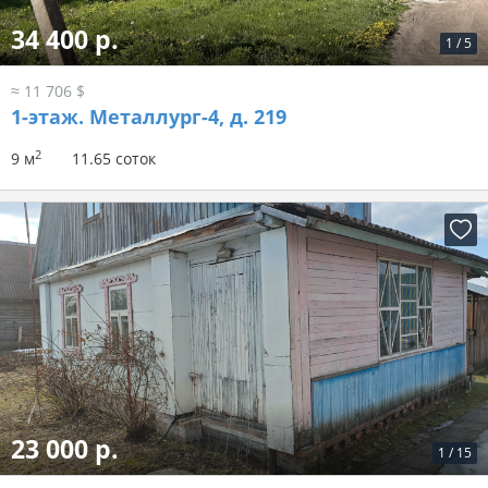
34 400 р.
1
/
5
≈ 11 706 $
1-этаж.
Металлург-4, д. 219
2
9 м
11.65 соток
23 000 р.
1
/
15