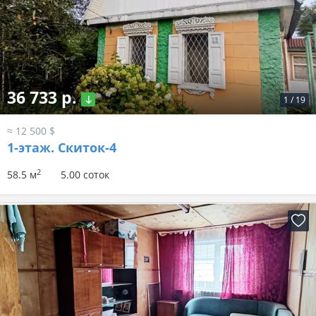
36 733 р.
1
/
19
≈ 12 500 $
1-этаж.
Скиток-4
2
58.5 м
5.00 соток