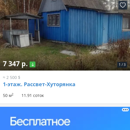
7 347 р.
1
/
3
≈ 2 500 $
1-этаж.
Рассвет-Хуторянка
2
50 м
11.91 соток