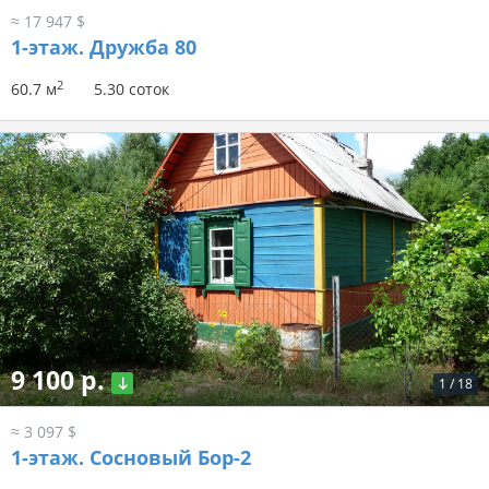
≈ 17 947 $
1-этаж.
Дружба 80
2
60.7 м
5.30 соток
9 100 р.
1
/
18
≈ 3 097 $
1-этаж.
Сосновый Бор-2