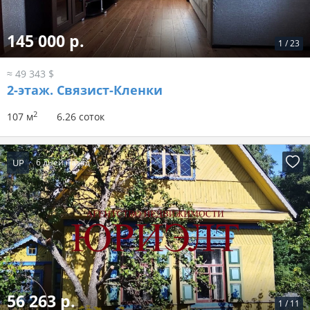
145 000 р.
1
/
23
≈ 49 343 $
2-этаж.
Связист-Кленки
2
107 м
6.26 соток
UP
6 дней назад
56 263 р.
1
/
11