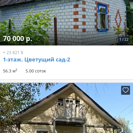
70 000 р.
1
/
22
≈ 23 821 $
1-этаж.
Цветущий сад-2
2
56.3 м
5.00 соток