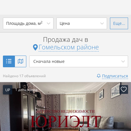
2
Площадь дома, м
Цена
Еще...
Ваш город -
district Гомельский
район
?
Продажа дач в
от
до
от
до
Гомельском районе
Да
Выбрать город
р. за всё
Сначала новые
Показать 17 объявлений
Подписаться
Найдено 17 объявлений
Показать 17 объявлений
UP
1 день назад