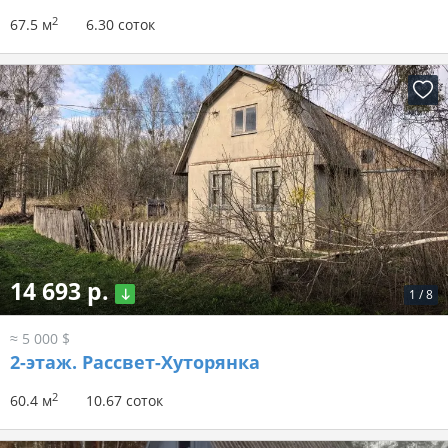
2
67.5 м
6.30 соток
14 693 р.
1
/
8
≈ 5 000 $
2-этаж.
Рассвет-Хуторянка
2
60.4 м
10.67 соток