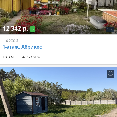
12 342 р.
1
/
6
≈ 4 200 $
1-этаж.
Абрикос
2
13.3 м
4.96 соток