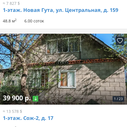
≈ 7 827 $
1-этаж.
Новая Гута, ул. Центральная, д. 159
2
48.8 м
6.00 соток
39 900 р.
1
/
23
≈ 13 578 $
1-этаж.
Сож-2, д. 17