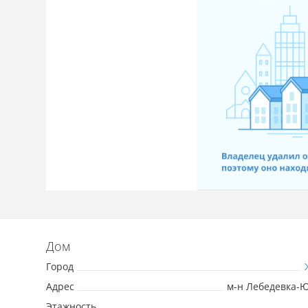
Дом
Город
Адрес
м-н Лебедевка-Юг
Этажность