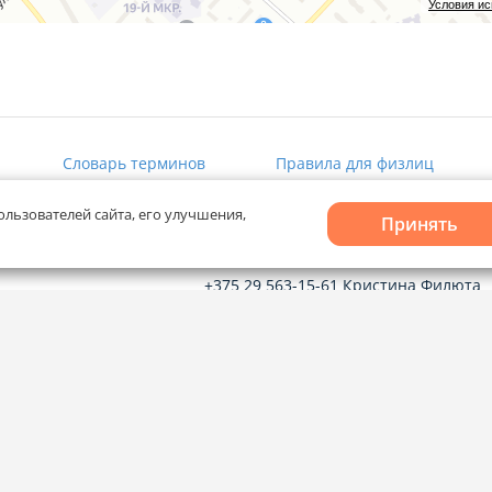
Условия и
Словарь терминов
Правила для физлиц
ользователей сайта, его улучшения,
Принять
Рекламное сотрудничество
+375 29 563-15-61 Кристина Филюта
kb@domovita.by
+375 29 179-11-28 Владислав Гладчен
vg@domovita.by
твечаем на
до 18:00.
Пишите и звоните нам в будние дни с
8:00 до 20:00.