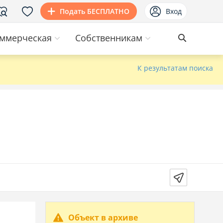
Подать БЕСПЛАТНО
Вход
ммерческая
Собственникам
К результатам поиска
Объект в архиве