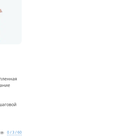
епленная
вание
 шаговой
0 / 3 / 60