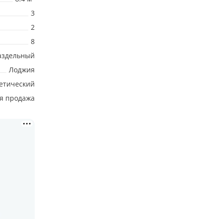
3
2
8
аздельный
Лоджия
етический
я продажа