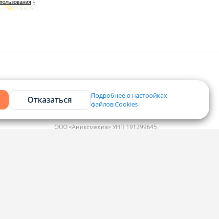
спользования
Подробнее о настройках
Отказаться
файлов Cookies
Контакты
ООО «Аниксмедиа» УНП 191299645,
Юридический адрес: 220053, г. Минск,
Старовиленский тракт 87, офис 303
ко
Справочный центр