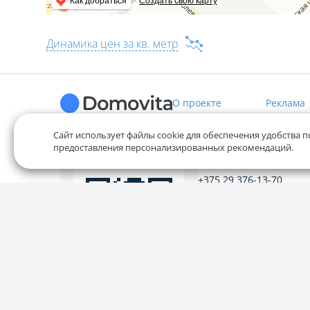
Как добраться
Создать свою карту
Динамика цен за кв. метр
О проекте
Реклама
Сайт использует файлы cookie для обеспечения удобства п
предоставления персонализированных рекомендаций.
Служба заботы
+375 29 376-13-70
+375 33 376-13-70
editor@domovita.by
Мы принимаем звонки и о
письма в будние дни с 9:00 
Наведите камеру на
QR-код и скачайте
приложение