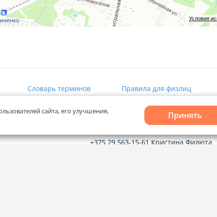
Условия и
Словарь терминов
Правила для физлиц
ользователей сайта, его улучшения,
Принять
Рекламное сотрудничество
+375 29 563-15-61 Кристина Филюта
kb@domovita.by
+375 29 179-11-28 Владислав Гладчен
vg@domovita.by
твечаем на
до 18:00.
Пишите и звоните нам в будние дни с