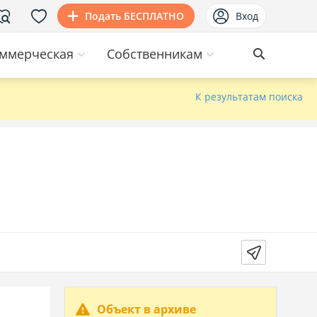
Подать БЕСПЛАТНО
Вход
ммерческая
Собственникам
К результатам поиска
Объект в архиве