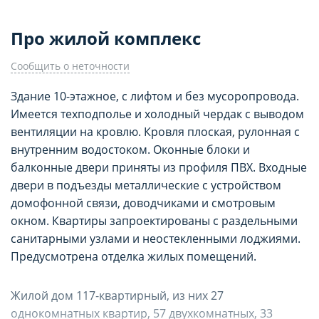
Про жилой комплекс
Сообщить о неточности
Здание 10-этажное, с лифтом и без мусоропровода.
Имеется техподполье и холодный чердак с выводом
вентиляции на кровлю. Кровля плоская, рулонная с
внутренним водостоком. Оконные блоки и
балконные двери приняты из профиля ПВХ. Входные
двери в подъезды металлические с устройством
домофонной связи, доводчиками и смотровым
окном. Квартиры запроектированы с раздельными
НАСТРОЙТЕ ПАРАМЕТРЫ
НАСТРОЙТЕ ПАРАМЕТРЫ
санитарными узлами и неостекленными лоджиями.
Предусмотрена отделка жилых помещений.
ИСПОЛЬЗОВАНИЯ ФАЙЛОВ
ИСПОЛЬЗОВАНИЯ ФАЙЛОВ
Опишите проблему
COOKIE
COOKIE
Жилой дом 117-квартирный, из них 27
однокомнатных квартир, 57 двухкомнатных, 33