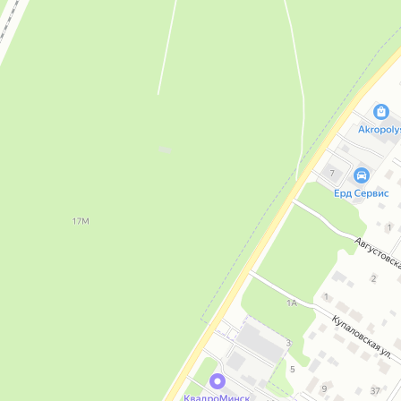
 край"
Жилой комплекс
"Новоселье". Дом 1
ойщика
От застройщика