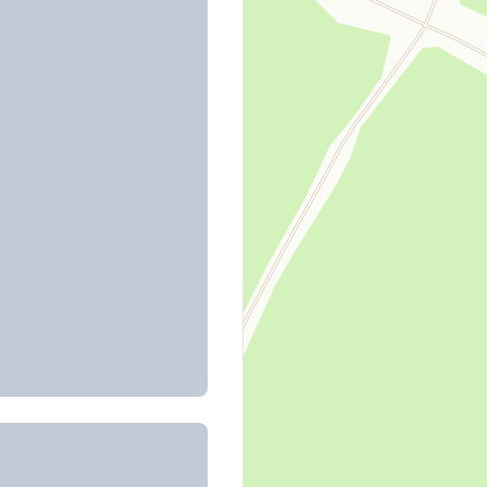
т недвижимость
ебряный Лес
ебряный Лес