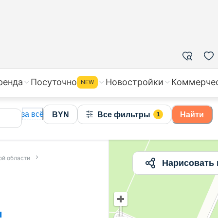
жа квартир в Минской области, цены на вторичное жил
ренда
Посуточно
Новостройки
Коммерче
NEW
за всё
BYN
Все фильтры
Найти
1
ой области
Нарисовать 
и