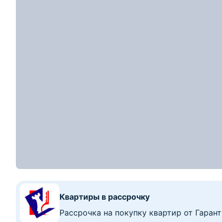
Показать номер
Квартиры от застройщика
Рассрочка до 48 месяцев с первым взно
304345
р.
301 419
р.
2
Цена за м
:
6 758
р.
≈
103 000
$
2 309
$/м
2
1-комнатная квартира, Колодищи, ул. Хвойна
1-комн. кв
44.6
39.2
м
2
этаж из
6
2
Показать номер