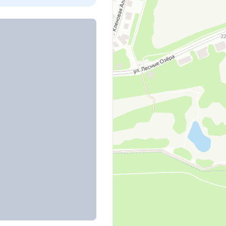
 озёра, д. 13/14
овая Аллея, д.