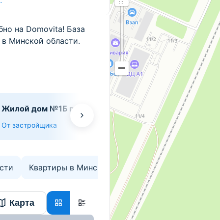
но на Domovita! База
 в Минской области.
Жилой дом №1Б по ул.
ЖК "Соколиный
Набережной
От застройщика
Вторичка
От застр
сти
Квартиры в Минском районе
Новостройки
Карта