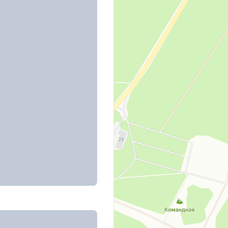
ебряный Лес
ебряный Лес