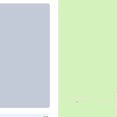
 озёра, д. 13/15
ряный Лес, д. 7/11