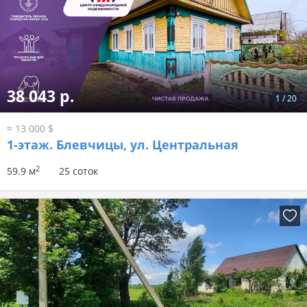
38 043 р.
1
/
20
≈ 13 000 $
1-этаж.
Блевчицы, ул. Центральная
2
59.9 м
25 соток