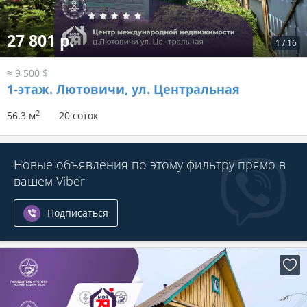
27 801 р.
1
/
16
≈ 9 500 $
1-этаж.
Лютовичи, ул. Центральная
2
56.3 м
20 соток
Новые объявления по этому фильтру прямо в
вашем Viber
Подписаться