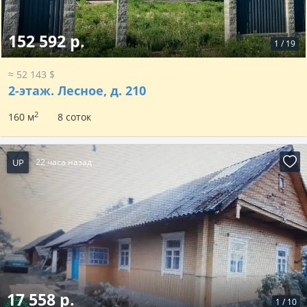
152 592 р.
1
/
19
≈ 52 143 $
2-этаж.
Лесное, д. 210
2
160 м
8 соток
UP
22 часа назад
17 558 р.
1
/
10