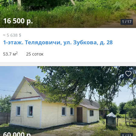
16 500 р.
1
/
17
≈ 5 638 $
1-этаж.
Телядовичи, ул. Зубкова, д. 28
2
53.7 м
25 соток
60 000 р.
1
/
11