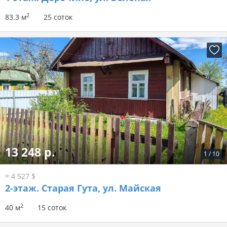
2
83.3 м
25 соток
13 248 р.
1
/
10
≈ 4 527 $
2-этаж.
Старая Гута, ул. Майская
2
40 м
15 соток