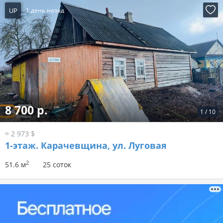
UP
1 день назад
8 700 р.
1
/
10
≈ 2 973 $
1-этаж.
Карачевщина, ул. Луговая
2
51.6 м
25 соток