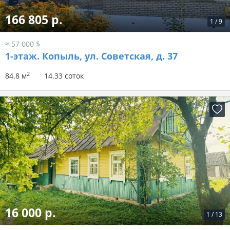
166 805 р.
1
/
9
≈ 57 000 $
1-этаж.
Копыль, ул. Советская, д. 37
2
84.8 м
14.33 соток
16 000 р.
1
/
13