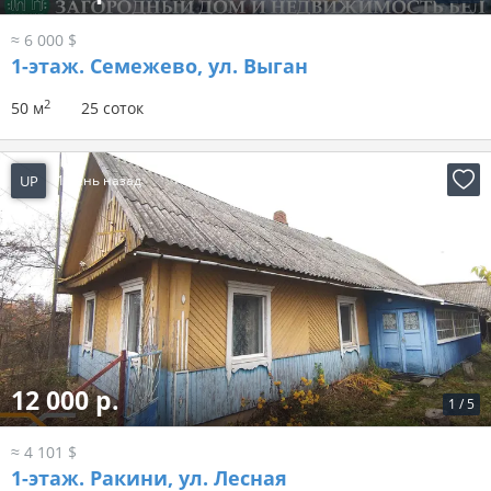
≈ 6 000 $
1-этаж.
Семежево, ул. Выган
2
50 м
25 соток
UP
1 день назад
12 000 р.
1
/
5
≈ 4 101 $
1-этаж.
Ракини, ул. Лесная