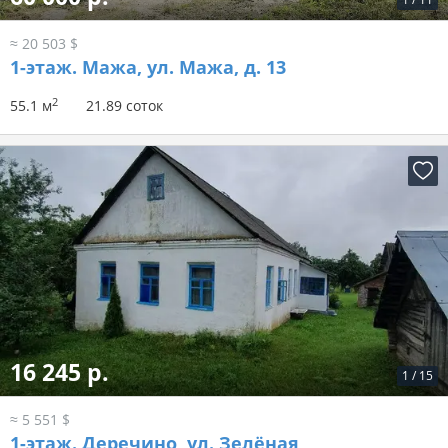
≈ 20 503 $
1-этаж.
Мажа, ул. Мажа, д. 13
2
55.1 м
21.89 соток
16 245 р.
1
/
15
≈ 5 551 $
1-этаж.
Деречино, ул. Зелёная