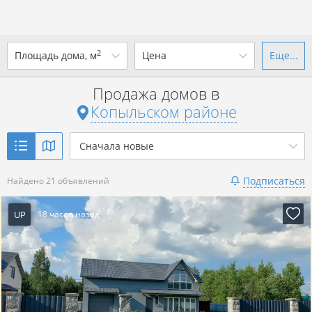
2
Площадь дома, м
Цена
Еще...
Ваш город -
district Копыльский
район
?
Продажа домов в
от
до
от
до
Копыльском районе
Да
Выбрать город
р. за всё
Сначала новые
Показать 21 объявление
Подписаться
Найдено 21 объявлений
Показать 21 объявление
UP
18 часов назад