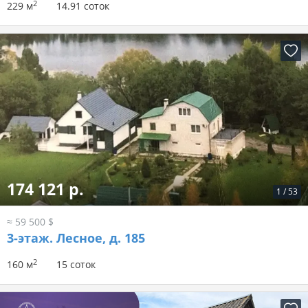
2
229 м
14.91 соток
174 121 р.
1
/
53
≈ 59 500 $
3-этаж.
Лесное, д. 185
2
160 м
15 соток