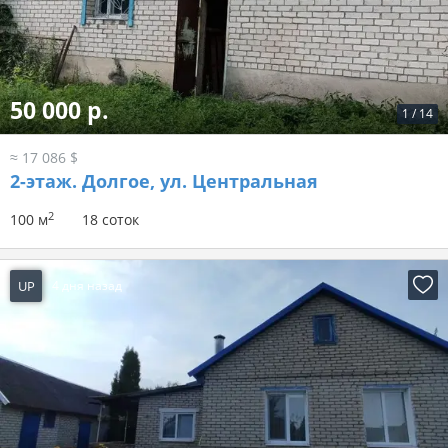
50 000 р.
1
/
14
≈ 17 086 $
2-этаж.
Долгое, ул. Центральная
2
100 м
18 соток
UP
4 дня назад