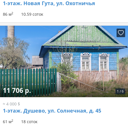
1-этаж.
Новая Гута, ул. Охотничья
2
86 м
10.59 соток
11 706 р.
1
/
6
≈ 4 000 $
1-этаж.
Душево, ул. Солнечная, д. 45
2
61 м
18 соток