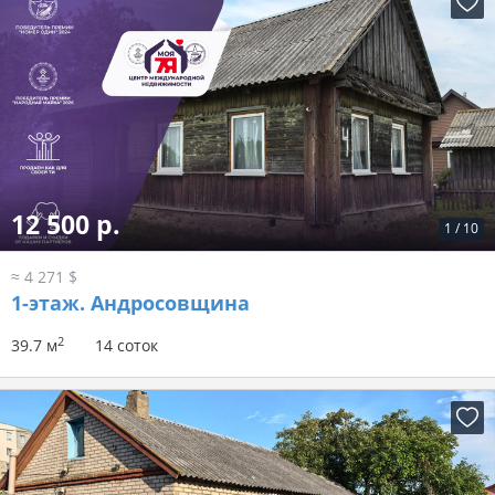
12 500 р.
1
/
10
≈ 4 271 $
1-этаж.
Андросовщина
2
39.7 м
14 соток