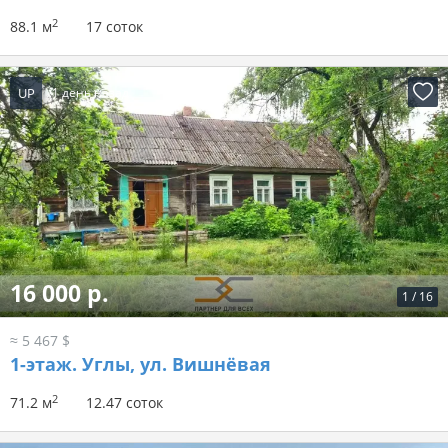
2
88.1 м
17 соток
UP
1 день назад
16 000 р.
1
/
16
≈ 5 467 $
1-этаж.
Углы, ул. Вишнёвая
2
71.2 м
12.47 соток