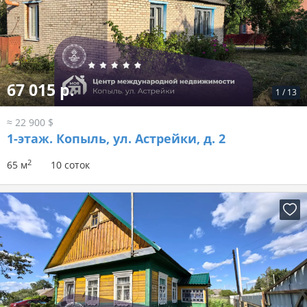
67 015 р.
1
/
13
≈ 22 900 $
1-этаж.
Копыль, ул. Астрейки, д. 2
2
65 м
10 соток