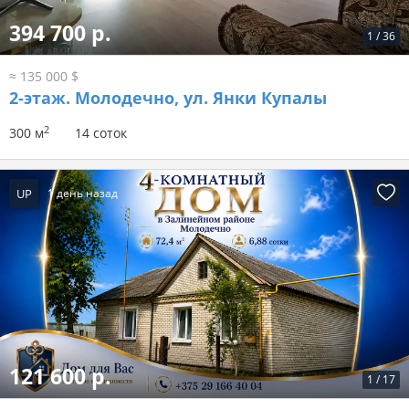
394 700 р.
1
/
36
≈ 135 000 $
2-этаж.
Молодечно, ул. Янки Купалы
2
300 м
14 соток
UP
1 день назад
121 600 р.
1
/
17