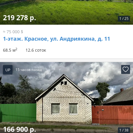
219 278 р.
1
/
25
≈ 75 000 $
1-этаж.
Красное, ул. Андриякина, д. 11
2
68.5 м
12.6 соток
UP
15 часов назад
166 900 р.
1
/
38