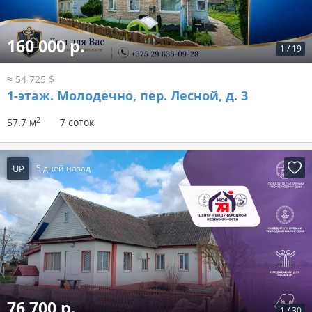
160 000 р.
1
/
19
≈ 54 725 $
1-этаж.
Молодечно, пер. Лесной, д. 3
2
57.7 м
7 соток
UP
5 дней назад
76 700 р.
1
/
30