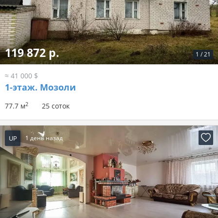
119 872 р.
1
/
21
≈ 41 000 $
1-этаж.
Мозоли
2
77.7 м
25 соток
UP
1 день назад