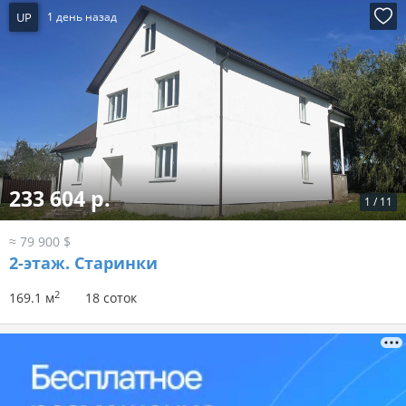
UP
1 день назад
233 604 р.
1
/
11
≈ 79 900 $
2-этаж.
Старинки
2
169.1 м
18 соток