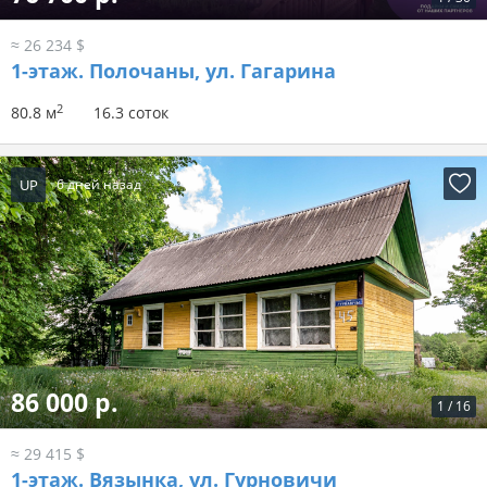
≈ 26 234 $
1-этаж.
Полочаны, ул. Гагарина
2
80.8 м
16.3 соток
UP
6 дней назад
86 000 р.
1
/
16
≈ 29 415 $
1-этаж.
Вязынка, ул. Гурновичи