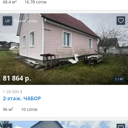
2
68.4 м
16.78 соток
UP
1 день назад
81 864 р.
1
/
41
≈ 28 000 $
2-этаж.
ЧАБОР
2
96 м
10 соток