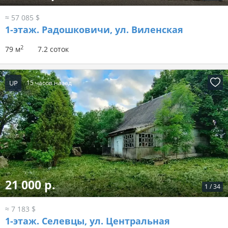
≈ 57 085 $
1-этаж.
Радошковичи, ул. Виленская
2
79 м
7.2 соток
UP
15 часов назад
21 000 р.
1
/
34
≈ 7 183 $
1-этаж.
Селевцы, ул. Центральная