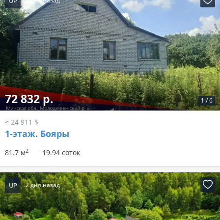
UP
2 дня назад
72 832 р.
1
/
6
≈ 24 911 $
1-этаж.
Бояры
2
81.7 м
19.94 соток
UP
2 дня назад