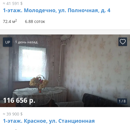
≈ 41 591 $
1-этаж.
Молодечно, ул. Полночная, д. 4
2
72.4 м
6.88 соток
UP
1 день назад
116 656 р.
1
/
8
≈ 39 900 $
1-этаж.
Красное, ул. Станционная