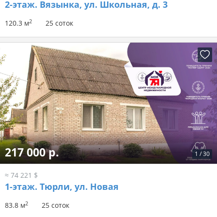
2-этаж.
Вязынка, ул. Школьная, д. 3
2
120.3 м
25 соток
217 000 р.
1
/
30
≈ 74 221 $
1-этаж.
Тюрли, ул. Новая
2
83.8 м
25 соток