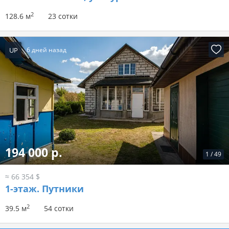
2
128.6 м
23 сотки
UP
6 дней назад
194 000 р.
1
/
49
≈ 66 354 $
1-этаж.
Путники
2
39.5 м
54 сотки