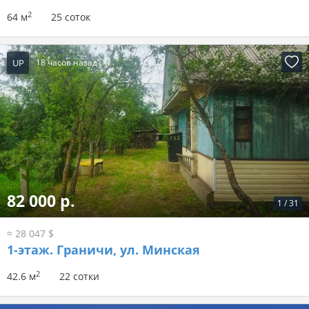
2
64 м
25 соток
UP
18 часов назад
82 000 р.
1
/
31
≈ 28 047 $
1-этаж.
Граничи, ул. Минская
2
42.6 м
22 сотки