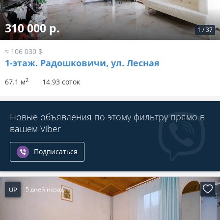
310 000 р.
1
/
37
≈ 106 030 $
1-этаж.
Радошковичи, ул. Лесная
2
67.1 м
14.93 соток
Новые объявления по этому фильтру прямо в
вашем Viber
Подписаться
UP
5 дней назад