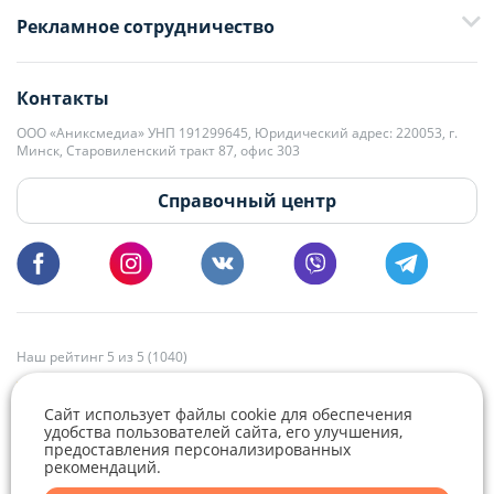
Рекламное сотрудничество
+375 33 376-13-70
editor@domovita.by
+375 29 563-15-61 Кристина Филюта
Контакты
kb@domovita.by
+375 29 179-11-28 Владислав Гладченко
ООО «Аниксмедиа» УНП 191299645, Юридический адрес: 220053, г.
Мы принимаем звонки и отвечаем на письма в будние дни с 9:00 до
Минск, Старовиленский тракт 87, офис 303
18:00.
vg@domovita.by
Справочный центр
Пишите и звоните нам в будние дни с 8:00 до 20:00.
Наш рейтинг 5 из 5 (1040)
Сайт использует файлы cookie для обеспечения
удобства пользователей сайта, его улучшения,
предоставления персонализированных
рекомендаций.
Telegram
Viber