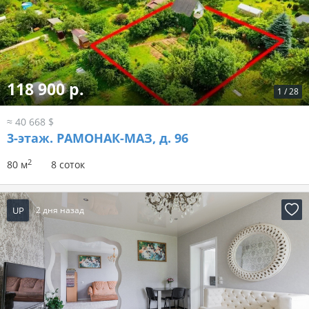
118 900 р.
1
/
28
≈ 40 668 $
3-этаж.
РАМОНАК-МАЗ, д. 96
2
80 м
8 соток
UP
2 дня назад