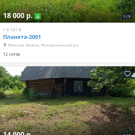
18 000 р.
1
/
9
≈ 6 151 $
Планета-2001
Минская область, Молодечненский р-н
12 соток
14 000 р.