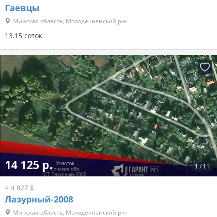
Гаевцы
Минская область, Молодечненский р-н
13.15 соток
14 125 р.
1
/
11
≈ 4 827 $
Лазурный-2008
Минская область, Молодечненский р-н