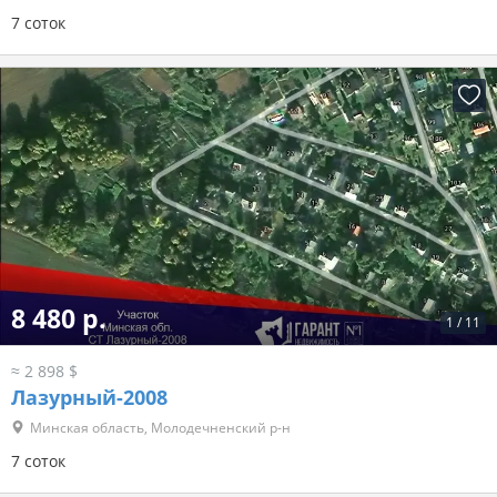
7 соток
8 480 р.
1
/
11
≈ 2 898 $
Лазурный-2008
Минская область, Молодечненский р-н
7 соток