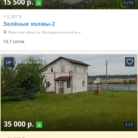
15 500 р.
1
/
11
≈ 5 297 $
Зелёные холмы-2
Минская область, Молодечненский р-н
10.7 соток
UP
19 часов назад
35 000 р.
1
/
7