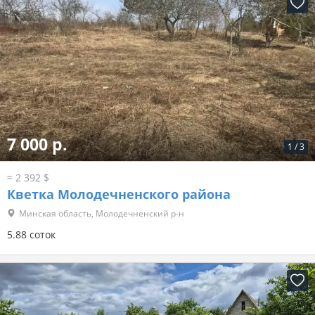
7 000 р.
1
/
3
≈ 2 392 $
Кветка Молодечненского района
Минская область, Молодечненский р-н
5.88 соток