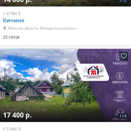
1
/
2
≈ 4 784 $
Кичино
Минская область, Молодечненский р-н
25 соток
17 400 р.
1
/
8
≈ 5 946 $