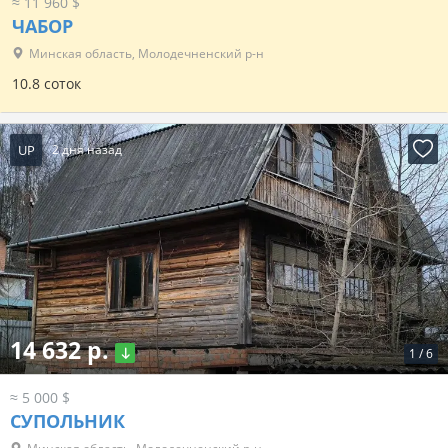
≈ 11 960 $
ЧАБОР
Минская область, Молодечненский р-н
10.8 соток
UP
2 дня назад
14 632 р.
1
/
6
≈ 5 000 $
СУПОЛЬНИК