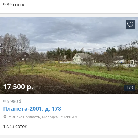
9.39 соток
17 500 р.
1
/
9
≈ 5 980 $
Планета-2001, д. 178
Минская область, Молодечненский р-н
12.43 соток