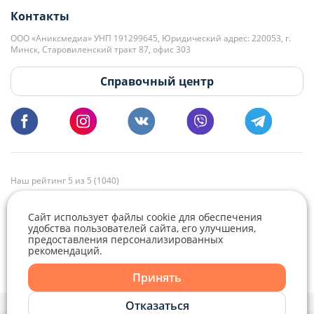
Контакты
kb@domovita.by
+375 29 179-11-28 Владислав Гладченко
ООО «Аниксмедиа» УНП 191299645, Юридический адрес: 220053, г.
Мы принимаем звонки и отвечаем на письма в будние дни с 9:00 до
Минск, Старовиленский тракт 87, офис 303
18:00.
vg@domovita.by
Справочный центр
Пишите и звоните нам в будние дни с 8:00 до 20:00.
Наш рейтинг 5 из 5 (1040)
Сайт использует файлы cookie для обеспечения
удобства пользователей сайта, его улучшения,
предоставления персонализированных
рекомендаций.
Telegram
Viber
Принять
Telegram
Отказаться
Политика конфиденциальности,