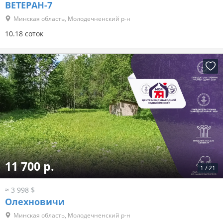
ВЕТЕРАН-7
Минская область, Молодечненский р-н
10.18 соток
11 700 р.
1
/
21
≈ 3 998 $
Олехновичи
Минская область, Молодечненский р-н