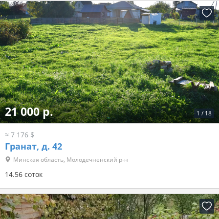
21 000 р.
1
/
18
≈ 7 176 $
Гранат, д. 42
Минская область, Молодечненский р-н
14.56 соток