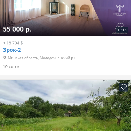
55 000 р.
1
/
15
≈ 18 794 $
Зрок-2
Минская область, Молодечненский р-н
10 соток