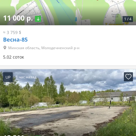
11 000 р.
1
/
4
≈ 3 759 $
Весна-85
Минская область, Молодечненский р-н
5.02 соток
UP
1 час назад