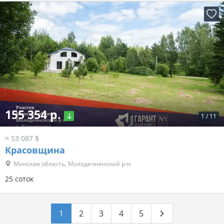
155 354 р.
1
/
11
≈ 53 087 $
Красовщина
Минская область, Молодечненский р-н
25 соток
1
2
3
4
5