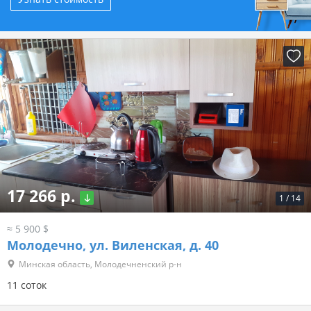
17 266 р.
1
/
14
≈ 5 900 $
Молодечно, ул. Виленская, д. 40
Минская область, Молодечненский р-н
11 соток