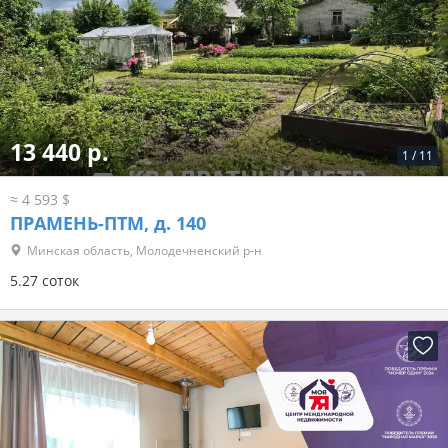
13 440 р.
1
/
11
≈ 4 593 $
ПРАМЕНЬ-ПТМ, д. 140
Минская область, Молодечненский р-н
5.27 соток