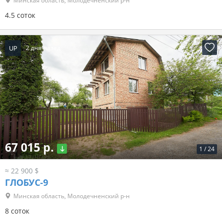
Минская область, Молодечненский р-н
4.5 соток
UP
2 дня назад
67 015 р.
1
/
24
≈ 22 900 $
ГЛОБУС-9
Минская область, Молодечненский р-н
8 соток