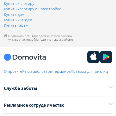
Купить квартиру
Купить квартиру в новостройке
Купить дом
Купить коттедж
Купить гараж
Недвижимость Молодечненского района
Купить участок в Молодечненском районе
О проекте
Реклама
Словарь терминов
Правила для физлиц
Служба заботы
+375 29 376-13-70
Рекламное сотрудничество
+375 33 376-13-70
editor@domovita.by
+375 29 563-15-61 Кристина Филюта