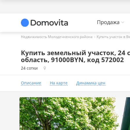
Продажа
Недвижимость Молодечненского района
Купить участок в В
Купить земельный участок, 24 
область, 91000BYN, код 572002
24 сотки
Описание
На карте
Динамика цен