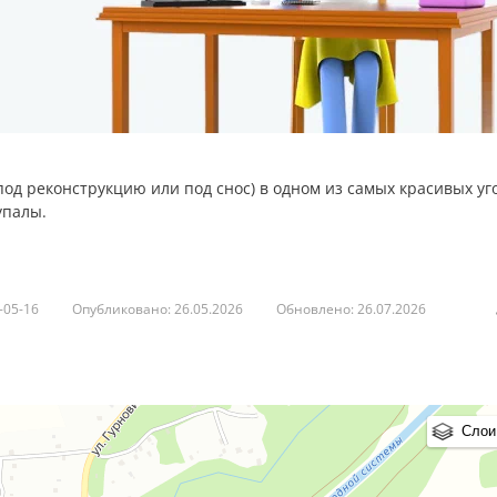
од реконструкцию или под снос) в одном из самых красивых уг
упалы.
идеально подходит как для проживания, так и для коммерческого
-05-16
Опубликовано: 26.05.2026
Обновлено: 26.07.2026
оммерческое помещение
: магазин, кафе, небольшое производ
50 кВт для коммерческого использования. В стоимость входит по
Слои