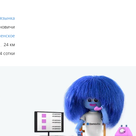
язынка
рновичи
енское
24 км
4 сотки