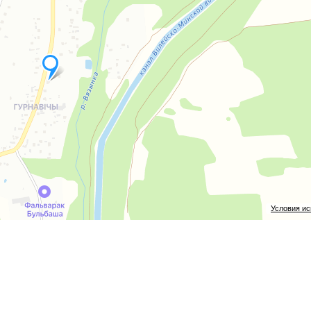
ичи с больницей, школами, детскими садами и магазинами.
ской водной системы, карьеры и туристические маршруты.
ного бизнеса или уединенного проживания на природе.
 согласование проекта, ввод в эксплуатацию.
ющуюся на реконструкции деревянных домов.
упить эту.
Условия и
Ю РБ от 24.04.2026