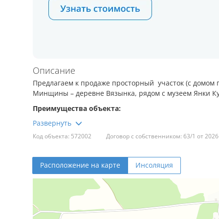
Описание
Предлагаем к продаже просторный участок (с домом п
Минщины – деревне Вязынка, рядом с музеем Янки К
Преимущества объекта:
Участок 24 сотки, ровный, с садом и колодцем, 
Код объекта: 572002
Договор с собственником: 63/1 от 2026
использования.
Дом можно использовать как
жилой
, либо как
к
Согласован
перевод под жилой дом.
Расположение на карте
Инсоляция
Асфальтированная дорога до участка.
Электричество: до 15 кВт для жилого дома, до 
электричества и подвод воды.
Локация и инфраструктура: