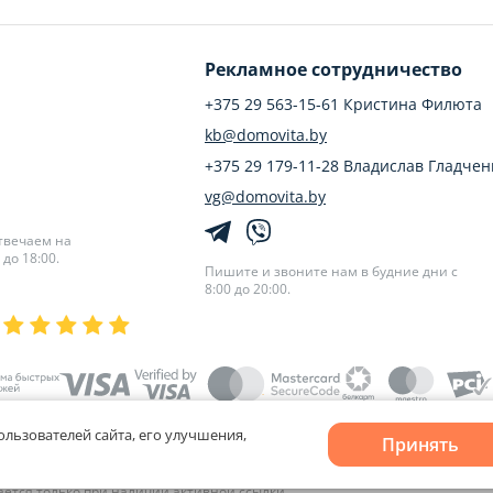
Рекламное сотрудничество
+375 29 563-15-61 Кристина Филюта
kb@domovita.by
+375 29 179-11-28 Владислав Гладчен
vg@domovita.by
твечаем на
до 18:00.
Пишите и звоните нам в будние дни с
8:00 до 20:00.
ользователей сайта, его улучшения,
Принять
лов cookie
и
Выбор настроек Cookie
кается только при наличии активной ссылки.