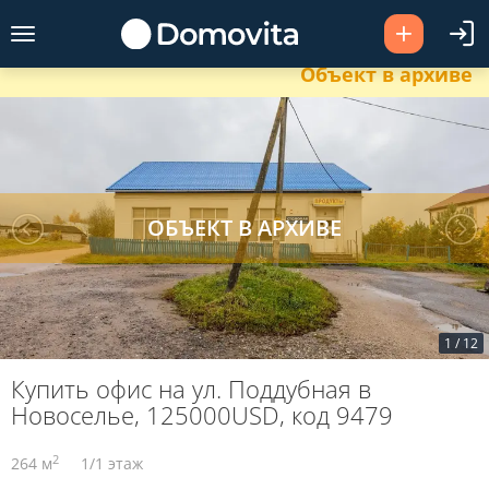
Объект в архиве
1
/
12
Купить офис на ул. Поддубная в
Новоселье, 125000USD, код 9479
2
264 м
1/1 этаж