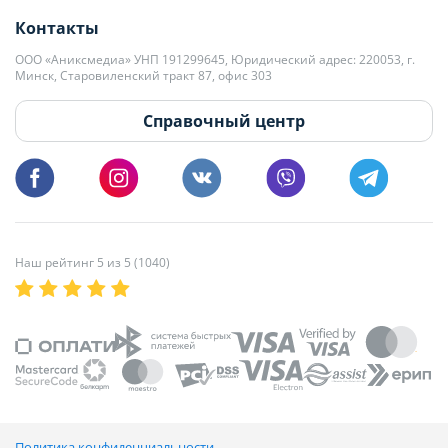
+375 29 563-15-61 Кристина Филюта
Контакты
kb@domovita.by
+375 29 179-11-28 Владислав Гладченко
ООО «Аниксмедиа» УНП 191299645, Юридический адрес: 220053, г.
Мы принимаем звонки и отвечаем на письма в будние дни с 9:00 до
Минск, Старовиленский тракт 87, офис 303
18:00.
vg@domovita.by
Справочный центр
Пишите и звоните нам в будние дни с 8:00 до 20:00.
Наш рейтинг 5 из 5 (1040)
Политика конфиденциальности,