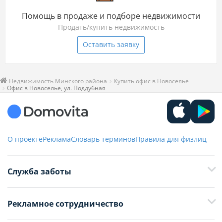
Помощь в продаже и подборе недвижимости
Продать/купить недвижимость
Оставить заявку
Недвижимость Минского района
Купить офис в Новоселье
Офис в Новоселье, ул. Поддубная
О проекте
Реклама
Словарь терминов
Правила для физлиц
Служба заботы
+375 29 376-13-70
Рекламное сотрудничество
+375 33 376-13-70
editor@domovita.by