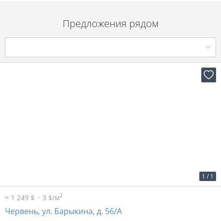
Предложения рядом
2
9 р. за м
3 670 р. в мес.
1
/
1
2
≈ 1 249 $
3 $/м
Червень, ул. Барыкина, д. 56/А