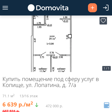
1
/
1
Купить помещение под сферу услуг в
Копище, ул. Лопатина, д. 7/а
2
71.1 м
13/16 этаж
2
6 639 р./м
472 000 р.
607 931 р.