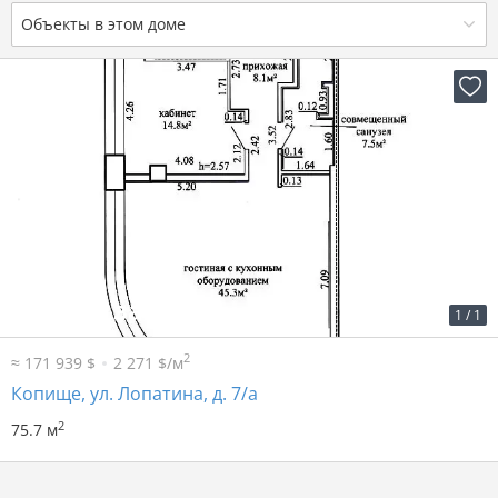
Объекты в этом доме
2
6 641 р. за м
502 700 р.
1
/
1
2
≈ 171 939 $
2 271 $/м
Копище, ул. Лопатина, д. 7/а
2
75.7 м