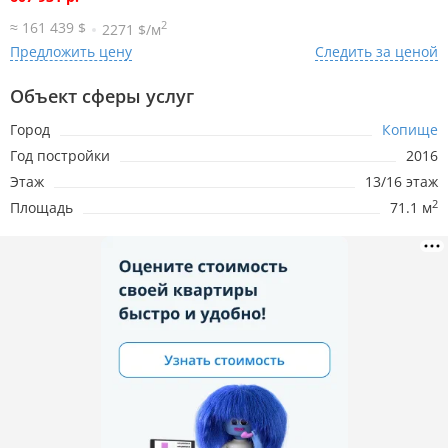
2
≈ 161 439 $
2271 $/м
Предложить цену
Следить за ценой
23.07.2026
6 710р.
-1 840р.
Объект сферы услуг
17.05.2026
8 552р.
Город
Копище
Год постройки
2016
Этаж
13/16 этаж
2
Площадь
71.1 м