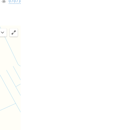
0 / 0 / 3
 71 м2 на
я на ольхе
70 м2,
сей, уток,
готовка
ки
00дол.) на
 домиков