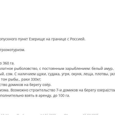
пропускного пункт Езерище на границе с Россией.
агроэкотуризм.
ю 360 га.
латное рыболовство, с постоянным зapыблeнием: белый амур,
й, сом. С наличием щуки, судака, угря, окуня, леща, плотвы, ук
 тон рыбы., раки 330кг;
тво домиков на берегу озёр.
ризма. Возможно строительство 7-и домиков на берегу озера(ст
полнительно взять в аренду, до 100 га.