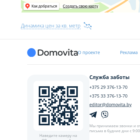
Как добраться
Создать свою карту
Динамика цен за кв. метр
О проекте
Реклама
Служба заботы
+375 29 376-13-70
+375 33 376-13-70
editor@domovita.by
Мы принимаем звонки и о
письма в будние дни с 9:00 
Наведите камеру на