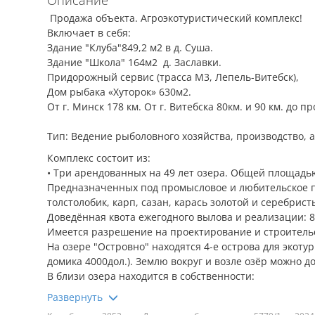
Описание
Продажа объекта. Агроэкотуристический комплекс!
Включает в себя:
Здание "Клуба"849,2 м2 в д. Суша.
Здание "Школа" 164м2 д. Заславки.
Придорожный сервис (трасса М3, Лепель-Витебск),
Дом рыбака «Хуторок» 630м2.
От г. Mинcк 178 км. От г. Витебска 80км. и 90 км. до 
Tип: Вeдeние pыбoлoвнoгo xoзяйcтвa, производство, 
Комплекс состоит из:
• Три арендованных на 49 лет озера. Общей плoщaдь
Предназначенных под промысловое и любительское п
толстолобик, карп, сазан, карась золотой и серебристы
Доведённая квота ежегодного вылова и реализации: 8
Имеется разрешение на проектирование и строительс
На озере "Островно" находятся 4-е острова для экоту
домика 4000дол.). Землю вокруг и возле озёр можно до
В близи озера находится в собственности:
• Здание 600 м2 для проживания отдыхающих