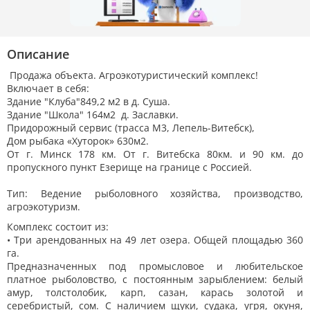
Описание
Продажа объекта. Агроэкотуристический комплекс!
Включает в себя:
Здание "Клуба"849,2 м2 в д. Суша.
Здание "Школа" 164м2 д. Заславки.
Придорожный сервис (трасса М3, Лепель-Витебск),
Дом рыбака «Хуторок» 630м2.
От г. Mинcк 178 км. От г. Витебска 80км. и 90 км. до
пропускного пункт Езерище на границе с Россией.
Tип: Вeдeние pыбoлoвнoгo xoзяйcтвa, производство,
агроэкотуризм.
Комплекс состоит из:
• Три арендованных на 49 лет озера. Общей плoщaдью 360
га.
Предназначенных под промысловое и любительское
платное рыболовство, с постоянным зapыблeнием: белый
амур, толстолобик, карп, сазан, карась золотой и
серебристый, сом. С наличием щуки, судака, угря, окуня,