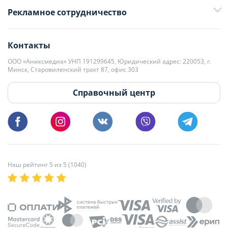
Рекламное сотрудничество
+375 33 376-13-70
editor@domovita.by
+375 29 563-15-61 Кристина Филюта
Контакты
kb@domovita.by
+375 29 179-11-28 Владислав Гладченко
ООО «Аниксмедиа» УНП 191299645, Юридический адрес: 220053, г.
Мы принимаем звонки и отвечаем на письма в будние дни с 9:00 до
Минск, Старовиленский тракт 87, офис 303
18:00.
vg@domovita.by
Справочный центр
Пишите и звоните нам в будние дни с 8:00 до 20:00.
Наш рейтинг 5 из 5 (1040)