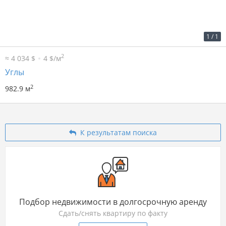
2
12 р. за м
11 795 р. в мес.
1
/
1
2
≈ 4 034 $
4 $/м
Углы
2
982.9 м
К результатам поиска
Подбор недвижимости в долгосрочную аренду
Сдать/снять квартиру по факту