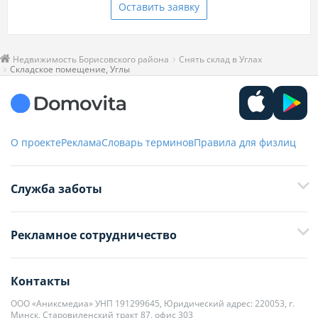
Оставить заявку
Недвижимость Борисовского района
Снять склад в Углах
Складское помещение, Углы
О проекте
Реклама
Словарь терминов
Правила для физлиц
Служба заботы
+375 29 376-13-70
Рекламное сотрудничество
+375 33 376-13-70
editor@domovita.by
+375 29 563-15-61 Кристина Филюта
Контакты
kb@domovita.by
+375 29 179-11-28 Владислав Гладченко
ООО «Аниксмедиа» УНП 191299645, Юридический адрес: 220053, г.
Мы принимаем звонки и отвечаем на письма в будние дни с 9:00 до
Минск, Старовиленский тракт 87, офис 303