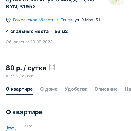
BYN, 31952
Гомельская область
,
г.
Ельск
,
ул. 9 Мая
,
51
4 спальных места
56
м
2
Обновлено:
20.09.2023
80
р.
/ сутки
≈
27
$ / сутки.
О квартире
О доме
Удобства
Описание
На
О квартире
Этаж