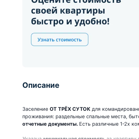
Описание
Заселение
ОТ ТРЁХ СУТОК
для командированн
проживания: раздельные спальные места, быто
отчетные документы.
Есть различные 1-2х к
Указана
минимальная стоимость
за квартиру 