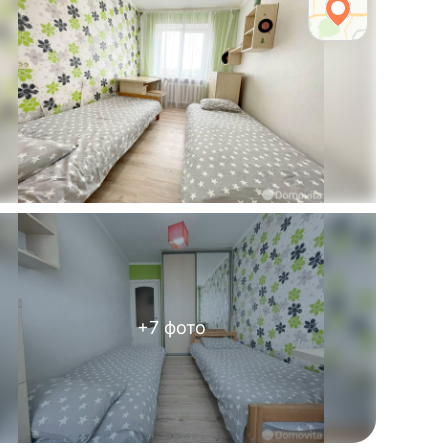
+
7
фото