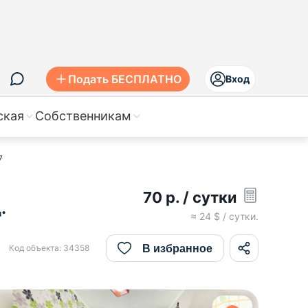
Подать БЕСПЛАТНО
Вход
ская
Собственникам
7
70
р.
/ сутки
.
≈
24
$ / сутки.
В избранное
Код объекта:
34358