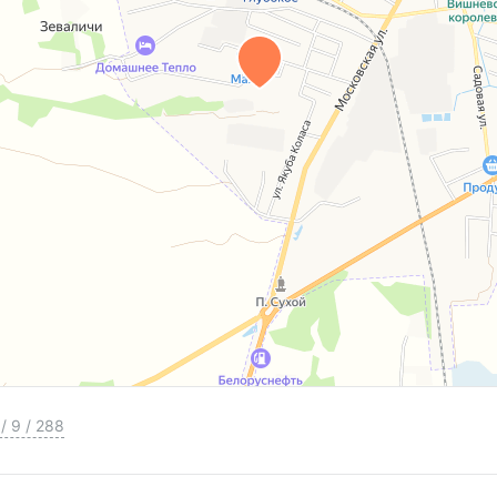
/
9
/
288