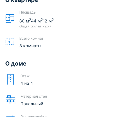
Площадь
2
2
2
80
м
44
м
12
м
общая
жилая
кухня
Всего комнат
3 комнаты
О доме
Этаж
4
из
4
Материал стен
Панельный
Год постройки