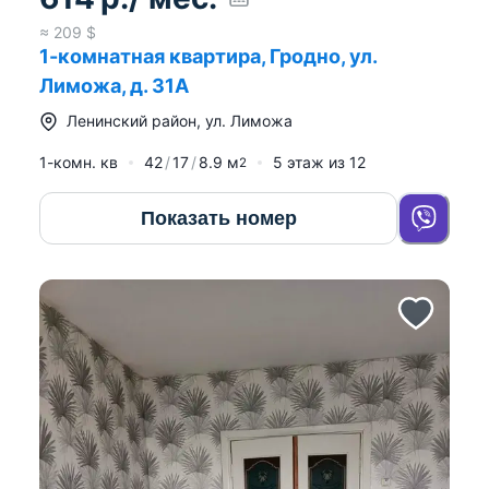
≈
209
$
1-комнатная квартира, Гродно, ул.
Лиможа, д. 31А
Ленинский район
,
ул. Лиможа
1-комн. кв
42
17
8.9
м
5
этаж из
12
2
Показать номер