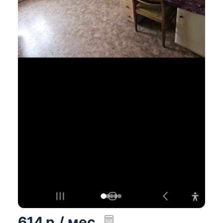
614
р.
/ мес.