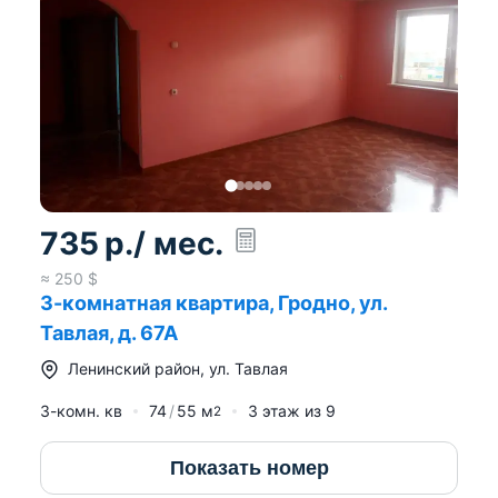
735
р.
/ мес.
≈
250
$
3-комнатная квартира, Гродно, ул.
Тавлая, д. 67А
Ленинский район
,
ул. Тавлая
3-комн. кв
74
55
м
3
этаж из
9
2
Показать номер