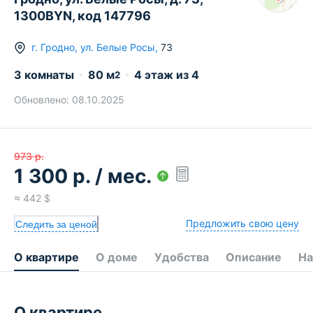
1300BYN, код 147796
г.
Гродно
,
ул. Белые Росы
,
73
3 комнаты
80
м
4
этаж из
4
2
Обновлено:
08.10.2025
973
р.
1 300
р.
/ мес.
≈
442
$
Предложить свою цену
Следить за ценой
О квартире
О доме
Удобства
Описание
На
О квартире